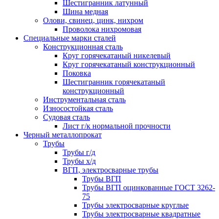
Шестигранник латунный
Шина медная
Олови, свинец, цинк, нихром
Проволока нихромовая
Специальные марки сталей
Конструкционная сталь
Круг горячекатаный никелевый
Круг горячекатаный конструкционный
Поковка
Шестигранник горячекатаный
конструкционный
Инструментальная сталь
Износостойкая сталь
Судовая сталь
Лист г/к нормальной прочности
Черный металлопрокат
Трубы
Трубы г/д
Трубы х/д
ВГП, электросварные трубы
Трубы ВГП
Трубы ВГП оцинкованные ГОСТ 3262-
75
Трубы электросварные круглые
Трубы электросварные квадратные