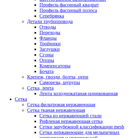
Профиль фасонный квадрат
Профиль фасонный полоса
Серебрянка
Детали трубопровода
Отводы
Переходы
Фланцы
Тройники
Заглушки
Сгоны
Опоры
Компенсаторы
Бочата
Крепеж, гвозди, болты, цепи
Саморезы, шурупы
Сетка, лента
Лента холоднокатаная оцинкованная
Сетка
Сетка фильтровая нержавеющая
Сетка тканая нержавеющая
Сетка из нержавеющей стали
Рифленая нержавеющая сетка
Сетки зарубежной классификации mesh
Сетки нержавеющие для мельничных
комплексов и мукомольной