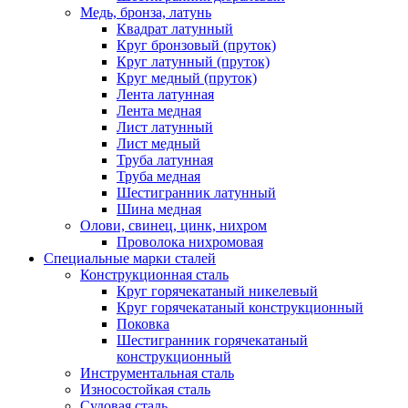
Медь, бронза, латунь
Квадрат латунный
Круг бронзовый (пруток)
Круг латунный (пруток)
Круг медный (пруток)
Лента латунная
Лента медная
Лист латунный
Лист медный
Труба латунная
Труба медная
Шестигранник латунный
Шина медная
Олови, свинец, цинк, нихром
Проволока нихромовая
Специальные марки сталей
Конструкционная сталь
Круг горячекатаный никелевый
Круг горячекатаный конструкционный
Поковка
Шестигранник горячекатаный
конструкционный
Инструментальная сталь
Износостойкая сталь
Судовая сталь