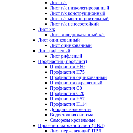
Лист г/к
Лист г/к низколегированный
Лист г/к конструкционный
Лист г/к мостостроительный
Лист г/к износостойкий
Лист х/к
Лист холоднокатанный х/к
Лист оцинкованный
Лист оцинкованный
Лист рифленый
Лист рифленый
Профнастил (профлист)
Профнастил Н60
Профнастил Н75
Профнастил оцинкованный
Профнастил окрашенный
Профнастил С8
Профнастил С20
Профнастил Н57
Профнастил Н114
Доборные элементы
Водосточная система
Саморезы кровельные
Просечно-вытяжной лист (ПВЛ)
Лист нержавеющий ПВЛ