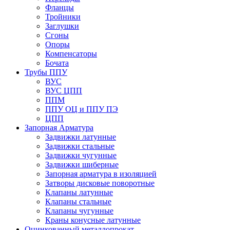
Фланцы
Тройники
Заглушки
Сгоны
Опоры
Компенсаторы
Бочата
Трубы ППУ
ВУС
ВУС ЦПП
ППМ
ППУ ОЦ и ППУ ПЭ
ЦПП
Запорная Арматура
Задвижки латунные
Задвижки стальные
Задвижки чугунные
Задвижки шиберные
Запорная арматура в изоляцией
Затворы дисковые поворотные
Клапаны латунные
Клапаны стальные
Клапаны чугунные
Краны конусные латунные
Оцинкованный металлопрокат