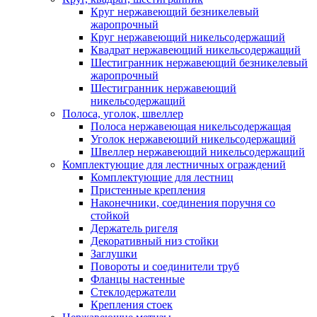
Круг нержавеющий безникелевый
жаропрочный
Круг нержавеющий никельсодержащий
Квадрат нержавеющий никельсодержащий
Шестигранник нержавеющий безникелевый
жаропрочный
Шестигранник нержавеющий
никельсодержащий
Полоса, уголок, швеллер
Полоса нержавеющая никельсодержащая
Уголок нержавеющий никельсодержащий
Швеллер нержавеющий никельсодержащий
Комплектующие для лестничных ограждений
Комплектующие для лестниц
Пристенные крепления
Наконечники, соединения поручня со
стойкой
Держатель ригеля
Декоративный низ стойки
Заглушки
Повороты и соединители труб
Фланцы настенные
Стеклодержатели
Крепления стоек