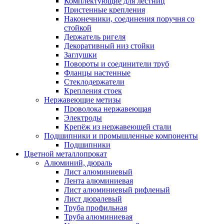
Комплектующие для лестниц
Пристенные крепления
Наконечники, соединения поручня со
стойкой
Держатель ригеля
Декоративный низ стойки
Заглушки
Повороты и соединители труб
Фланцы настенные
Стеклодержатели
Крепления стоек
Нержавеющие метизы
Проволока нержавеющая
Электроды
Крепёж из нержавеющей стали
Подшипники и промышленные компоненты
Подшипники
Цветной металлопрокат
Алюминий, дюраль
Лист алюминиевый
Лента алюминиевая
Лист алюминиевый рифленый
Лист дюралевый
Труба профильная
Труба алюминиевая