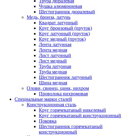
Труба дюралевая
Чушка алюминиевая
Шестигранник дюралевый
Медь, бронза, латунь
Квадрат латунный
Круг бронзовый (пруток)
Круг латунный (пруток)
Круг медный (пруток)
Лента латунная
Лента медная
Лист латунный
Лист медный
Труба латунная
Труба медная
Шестигранник латунный
Шина медная
Олови, свинец, цинк, нихром
Проволока нихромовая
Специальные марки сталей
Конструкционная сталь
Круг горячекатаный никелевый
Круг горячекатаный конструкционный
Поковка
Шестигранник горячекатаный
конструкционный