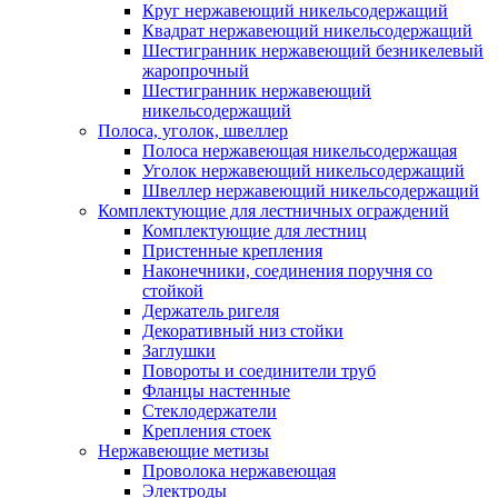
Круг нержавеющий никельсодержащий
Квадрат нержавеющий никельсодержащий
Шестигранник нержавеющий безникелевый
жаропрочный
Шестигранник нержавеющий
никельсодержащий
Полоса, уголок, швеллер
Полоса нержавеющая никельсодержащая
Уголок нержавеющий никельсодержащий
Швеллер нержавеющий никельсодержащий
Комплектующие для лестничных ограждений
Комплектующие для лестниц
Пристенные крепления
Наконечники, соединения поручня со
стойкой
Держатель ригеля
Декоративный низ стойки
Заглушки
Повороты и соединители труб
Фланцы настенные
Стеклодержатели
Крепления стоек
Нержавеющие метизы
Проволока нержавеющая
Электроды