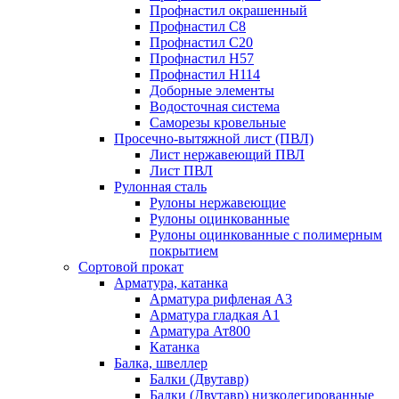
Профнастил окрашенный
Профнастил С8
Профнастил С20
Профнастил Н57
Профнастил Н114
Доборные элементы
Водосточная система
Саморезы кровельные
Просечно-вытяжной лист (ПВЛ)
Лист нержавеющий ПВЛ
Лист ПВЛ
Рулонная сталь
Рулоны нержавеющие
Рулоны оцинкованные
Рулоны оцинкованные с полимерным
покрытием
Сортовой прокат
Арматура, катанка
Арматура рифленая А3
Арматура гладкая А1
Арматура Ат800
Катанка
Балка, швеллер
Балки (Двутавр)
Балки (Двутавр) низколегированные