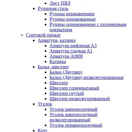
Лист ПВЛ
Рулонная сталь
Рулоны нержавеющие
Рулоны оцинкованные
Рулоны оцинкованные с полимерным
покрытием
Сортовой прокат
Арматура, катанка
Арматура рифленая А3
Арматура гладкая А1
Арматура Ат800
Катанка
Балка, швеллер
Балки (Двутавр)
Балки (Двутавр) низколегированные
Швеллер
Швеллер горячекатаный
Швеллер гнутый
Швеллер низколегированный
Уголок
Уголок равнополочный
Уголок равнополочный
низколегированный
Уголок неравнополочный
Круг