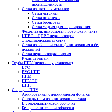
промышленности
Сетка из цветных металлов
Сетка латунная
Сетка никелевая
Сетка бронзовая
Сетка медная (для экранирования)
Фехралевая, нихромовая проволока и лента
ЦПВС и ЦПВЛ нержавеющие
Эпоксидопокрытая сетка
Сетка из обычной стали (оцинкованная и без
покрытия)
Сетка нержавеющая сварная
Рукав сетчатый
Трубы ППУ (пенополиуретановые)
ВУС
ВУС ЦПП
ППМ
ППУ ОЦ
ЦПП
Скорлупа ППУ
Армированная с алюминиевой фольгой
C покрытием из оцинкованной стали
В стеклопластиковой оболочке
Без дополнительной оболочки