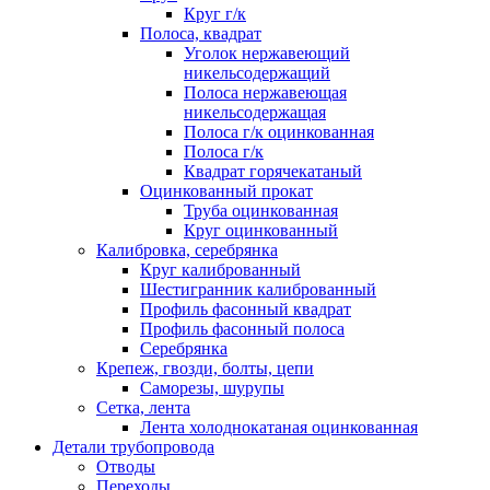
Круг г/к
Полоса, квадрат
Уголок нержавеющий
никельсодержащий
Полоса нержавеющая
никельсодержащая
Полоса г/к оцинкованная
Полоса г/к
Квадрат горячекатаный
Оцинкованный прокат
Труба оцинкованная
Круг оцинкованный
Калибровка, серебрянка
Круг калиброванный
Шестигранник калиброванный
Профиль фасонный квадрат
Профиль фасонный полоса
Серебрянка
Крепеж, гвозди, болты, цепи
Саморезы, шурупы
Сетка, лента
Лента холоднокатаная оцинкованная
Детали трубопровода
Отводы
Переходы