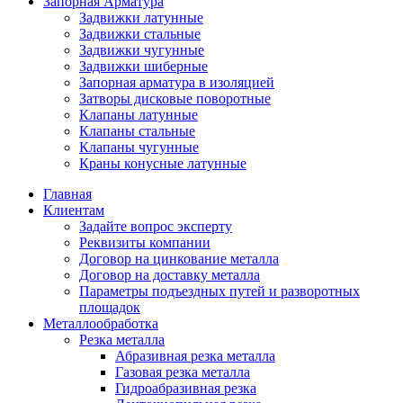
Запорная Арматура
Задвижки латунные
Задвижки стальные
Задвижки чугунные
Задвижки шиберные
Запорная арматура в изоляцией
Затворы дисковые поворотные
Клапаны латунные
Клапаны стальные
Клапаны чугунные
Краны конусные латунные
Главная
Клиентам
Задайте вопрос эксперту
Реквизиты компании
Договор на цинкование металла
Договор на доставку металла
Параметры подъездных путей и разворотных
площадок
Металлообработка
Резка металла
Абразивная резка металла
Газовая резка металла
Гидроaбразивная резка