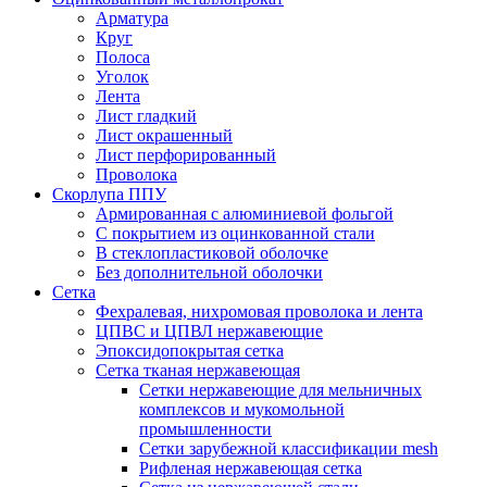
Арматура
Круг
Полоса
Уголок
Лента
Лист гладкий
Лист окрашенный
Лист перфорированный
Проволока
Скорлупа ППУ
Армированная с алюминиевой фольгой
C покрытием из оцинкованной стали
В стеклопластиковой оболочке
Без дополнительной оболочки
Сетка
Фехралевая, нихромовая проволока и лента
ЦПВС и ЦПВЛ нержавеющие
Эпоксидопокрытая сетка
Сетка тканая нержавеющая
Сетки нержавеющие для мельничных
комплексов и мукомольной
промышленности
Сетки зарубежной классификации mesh
Рифленая нержавеющая сетка