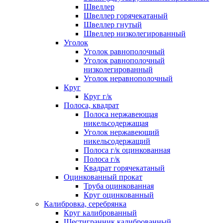
Швеллер
Швеллер горячекатаный
Швеллер гнутый
Швеллер низколегированный
Уголок
Уголок равнополочный
Уголок равнополочный
низколегированный
Уголок неравнополочный
Круг
Круг г/к
Полоса, квадрат
Полоса нержавеющая
никельсодержащая
Уголок нержавеющий
никельсодержащий
Полоса г/к оцинкованная
Полоса г/к
Квадрат горячекатаный
Оцинкованный прокат
Труба оцинкованная
Круг оцинкованный
Калибровка, серебрянка
Круг калиброванный
Шестигранник калиброванный