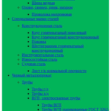
Шина медная
Олови, свинец, цинк, нихром
Проволока нихромовая
Специальные марки сталей
Конструкционная сталь
Круг горячекатаный никелевый
Круг горячекатаный конструкционный
Поковка
Шестигранник горячекатаный
конструкционный
Инструментальная сталь
Износостойкая сталь
Судовая сталь
Лист г/к нормальной прочности
Черный металлопрокат
Трубы
Трубы г/д
Трубы х/д
ВГП, электросварные трубы
Трубы ВГП
Трубы ВГП оцинкованные ГОСТ 3262-