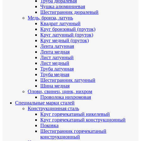
Труба дюралевая
Чушка алюминиевая
Шестигранник дюралевый
Медь, бронза, латунь
Квадрат латунный
Круг бронзовый (пруток)
Круг латунный (пруток)
Круг медный (пруток)
Лента латунная
Лента медная
Лист латунный
Лист медный
Труба латунная
Труба медная
Шестигранник латунный
Шина медная
Олови, свинец, цинк, нихром
Проволока нихромовая
Специальные марки сталей
Конструкционная сталь
Круг горячекатаный никелевый
Круг горячекатаный конструкционный
Поковка
Шестигранник горячекатаный
конструкционный