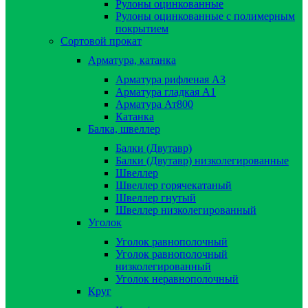
Рулоны оцинкованные
Рулоны оцинкованные с полимерным
покрытием
Сортовой прокат
Арматура, катанка
Арматура рифленая А3
Арматура гладкая А1
Арматура Ат800
Катанка
Балка, швеллер
Балки (Двутавр)
Балки (Двутавр) низколегированные
Швеллер
Швеллер горячекатаный
Швеллер гнутый
Швеллер низколегированный
Уголок
Уголок равнополочный
Уголок равнополочный
низколегированный
Уголок неравнополочный
Круг