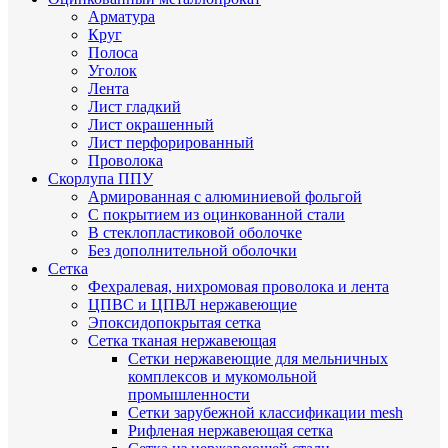
Арматура
Круг
Полоса
Уголок
Лента
Лист гладкий
Лист окрашенный
Лист перфорированный
Проволока
Скорлупа ППУ
Армированная с алюминиевой фольгой
C покрытием из оцинкованной стали
В стеклопластиковой оболочке
Без дополнительной оболочки
Сетка
Фехралевая, нихромовая проволока и лента
ЦПВС и ЦПВЛ нержавеющие
Эпоксидопокрытая сетка
Сетка тканая нержавеющая
Сетки нержавеющие для мельничных
комплексов и мукомольной
промышленности
Сетки зарубежной классификации mesh
Рифленая нержавеющая сетка