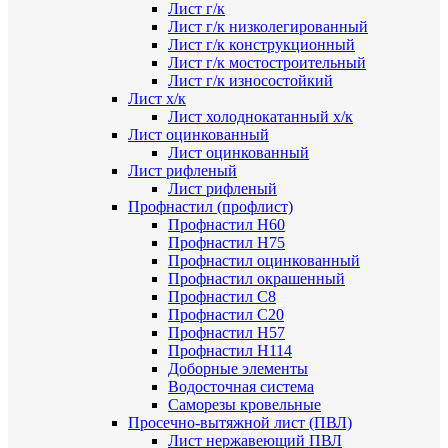
Лист г/к
Лист г/к низколегированный
Лист г/к конструкционный
Лист г/к мостостроительный
Лист г/к износостойкий
Лист х/к
Лист холоднокатанный х/к
Лист оцинкованный
Лист оцинкованный
Лист рифленый
Лист рифленый
Профнастил (профлист)
Профнастил Н60
Профнастил Н75
Профнастил оцинкованный
Профнастил окрашенный
Профнастил С8
Профнастил С20
Профнастил Н57
Профнастил Н114
Доборные элементы
Водосточная система
Саморезы кровельные
Просечно-вытяжной лист (ПВЛ)
Лист нержавеющий ПВЛ