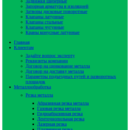
Задвижки шиберные
Запорная арматура в изоляцией
Затворы дисковые поворотные
Клапаны латунные
Клапаны стальные
Клапаны чугунные
Краны конусные латунные
Главная
Клиентам
Задайте вопрос эксперту
Реквизиты компании
Договор на цинкование металла
Договор на доставку металла
Параметры подъездных путей и разворотных
площадок
Металлообработка
Резка металла
Абразивная резка металла
Газовая резка металла
Гидроaбразивная резка
Ленточнопильная резка
Лазерная резка
Плазменная резка