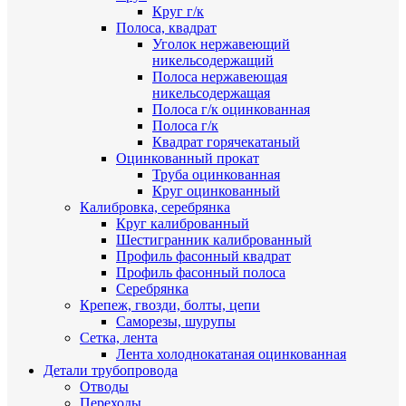
Круг г/к
Полоса, квадрат
Уголок нержавеющий
никельсодержащий
Полоса нержавеющая
никельсодержащая
Полоса г/к оцинкованная
Полоса г/к
Квадрат горячекатаный
Оцинкованный прокат
Труба оцинкованная
Круг оцинкованный
Калибровка, серебрянка
Круг калиброванный
Шестигранник калиброванный
Профиль фасонный квадрат
Профиль фасонный полоса
Серебрянка
Крепеж, гвозди, болты, цепи
Саморезы, шурупы
Сетка, лента
Лента холоднокатаная оцинкованная
Детали трубопровода
Отводы
Переходы