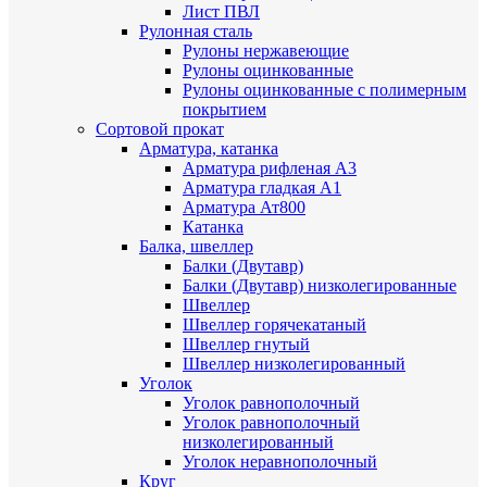
Лист ПВЛ
Рулонная сталь
Рулоны нержавеющие
Рулоны оцинкованные
Рулоны оцинкованные с полимерным
покрытием
Сортовой прокат
Арматура, катанка
Арматура рифленая А3
Арматура гладкая А1
Арматура Ат800
Катанка
Балка, швеллер
Балки (Двутавр)
Балки (Двутавр) низколегированные
Швеллер
Швеллер горячекатаный
Швеллер гнутый
Швеллер низколегированный
Уголок
Уголок равнополочный
Уголок равнополочный
низколегированный
Уголок неравнополочный
Круг