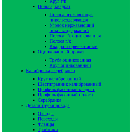
Круг г/к
Полоса, квадрат
Полоса нержавеющая
никельсодержащая
Уголок нержавеющий
никельсодержащий
Полоса г/к оцинкованная
Полоса г/к
Квадрат горячекатаный
Оцинкованный прокат
Труба оцинкованная
Круг оцинкованный
Калибровка, серебрянка
Круг калиброванный
Шестигранник калиброванный
Профиль фасонный квадрат
Профиль фасонный полоса
Серебрянка
Детали трубопровода
Отводы
Переходы
Фланцы
Тройники