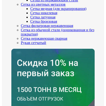
Сетка из нержавеющей стали
Сетка из цветных металлов
Сетка медная (для экранирования)
Сетка никелевая
Сетка латунная
Сетка бронзовая
Сетка фильтровая нержавеющая
Сетка из обычной стали (оцинкованная и без
покрытия)
Сетка нержавеющая сварная
Рукав сетчатый