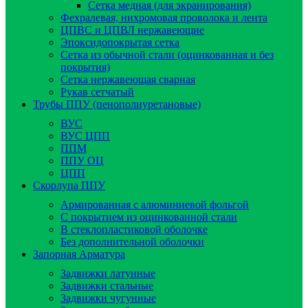
Сетка медная (для экранирования)
Фехралевая, нихромовая проволока и лента
ЦПВС и ЦПВЛ нержавеющие
Эпоксидопокрытая сетка
Сетка из обычной стали (оцинкованная и без
покрытия)
Сетка нержавеющая сварная
Рукав сетчатый
Трубы ППУ (пенополиуретановые)
ВУС
ВУС ЦПП
ППМ
ППУ ОЦ
ЦПП
Скорлупа ППУ
Армированная с алюминиевой фольгой
C покрытием из оцинкованной стали
В стеклопластиковой оболочке
Без дополнительной оболочки
Запорная Арматура
Задвижки латунные
Задвижки стальные
Задвижки чугунные