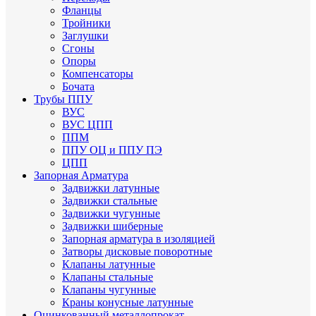
Фланцы
Тройники
Заглушки
Сгоны
Опоры
Компенсаторы
Бочата
Трубы ППУ
ВУС
ВУС ЦПП
ППМ
ППУ ОЦ и ППУ ПЭ
ЦПП
Запорная Арматура
Задвижки латунные
Задвижки стальные
Задвижки чугунные
Задвижки шиберные
Запорная арматура в изоляцией
Затворы дисковые поворотные
Клапаны латунные
Клапаны стальные
Клапаны чугунные
Краны конусные латунные
Оцинкованный металлопрокат