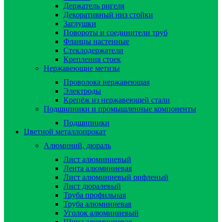
Держатель ригеля
Декоративный низ стойки
Заглушки
Повороты и соединители труб
Фланцы настенные
Стеклодержатели
Крепления стоек
Нержавеющие метизы
Проволока нержавеющая
Электроды
Крепёж из нержавеющей стали
Подшипники и промышленные компоненты
Подшипники
Цветной металлопрокат
Алюминий, дюраль
Лист алюминиевый
Лента алюминиевая
Лист алюминиевый рифленый
Лист дюралевый
Труба профильная
Труба алюминиевая
Уголок алюминиевый
Шина алюминиевая