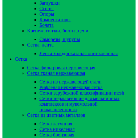
Заглушки
Сгоны
Опоры
Компенсаторы
Бочата
Крепеж, гвозди, болты, цепи
Саморезы, шурупы
Сетка, лента
Лента холоднокатаная оцинкованная
Сетка
Сетка фильтровая нержавеющая
Сетка тканая нержавеющая
Сетка из нержавеющей стали
Рифленая нержавеющая сетка
Сетки зарубежной классификации mesh
Сетки нержавеющие для мельничных
комплексов и мукомольной
промышленности
Сетка из цветных металлов
Сетка латунная
Сетка никелевая
Сетка бронзовая