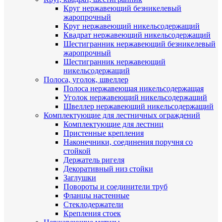
Круг нержавеющий безникелевый
жаропрочный
Круг нержавеющий никельсодержащий
Квадрат нержавеющий никельсодержащий
Шестигранник нержавеющий безникелевый
жаропрочный
Шестигранник нержавеющий
никельсодержащий
Полоса, уголок, швеллер
Полоса нержавеющая никельсодержащая
Уголок нержавеющий никельсодержащий
Швеллер нержавеющий никельсодержащий
Комплектующие для лестничных ограждений
Комплектующие для лестниц
Пристенные крепления
Наконечники, соединения поручня со
стойкой
Держатель ригеля
Декоративный низ стойки
Заглушки
Повороты и соединители труб
Фланцы настенные
Стеклодержатели
Крепления стоек