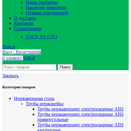
Наши партнеры
Вакансии компании
Отзывы покупателей
О доставке
Контакты
Справочники
ГОСТ, ТУ, СТО
Поиск
Вход / Регистрация
0
элемент
0,00
₽
Поиск
Закрыть
Категории товаров
Нержавеющая сталь
Трубы нержавейка
Трубы нержавеющие электросварные AISI
Трубы нержавеющие электросварные AISI
прямоугольные
Трубы нержавеющие электросварные AISI
квадратные