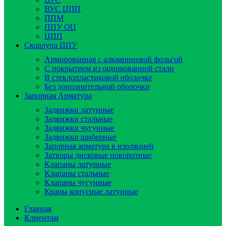
ВУС ЦПП
ППМ
ППУ ОЦ
ЦПП
Скорлупа ППУ
Армированная с алюминиевой фольгой
C покрытием из оцинкованной стали
В стеклопластиковой оболочке
Без дополнительной оболочки
Запорная Арматура
Задвижки латунные
Задвижки стальные
Задвижки чугунные
Задвижки шиберные
Запорная арматура в изоляцией
Затворы дисковые поворотные
Клапаны латунные
Клапаны стальные
Клапаны чугунные
Краны конусные латунные
Главная
Клиентам