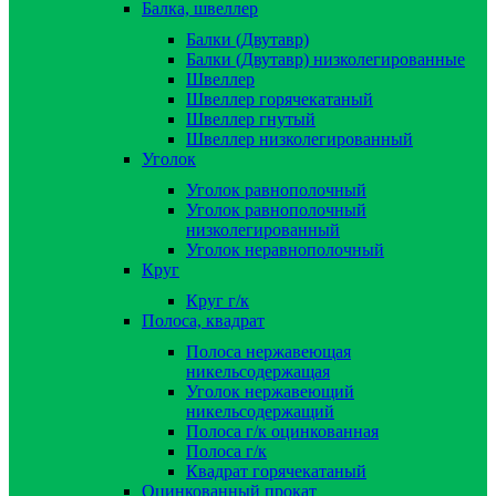
Балка, швеллер
Балки (Двутавр)
Балки (Двутавр) низколегированные
Швеллер
Швеллер горячекатаный
Швеллер гнутый
Швеллер низколегированный
Уголок
Уголок равнополочный
Уголок равнополочный
низколегированный
Уголок неравнополочный
Круг
Круг г/к
Полоса, квадрат
Полоса нержавеющая
никельсодержащая
Уголок нержавеющий
никельсодержащий
Полоса г/к оцинкованная
Полоса г/к
Квадрат горячекатаный
Оцинкованный прокат