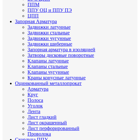
ППМ
ППУ ОЦ и ППУ ПЭ
ЦПП
Запорная Арматура
Задвижки латунные
Задвижки стальные
Задвижки чугунные
Задвижки шиберные
Запорная арматура в изоляцией
Затворы дисковые поворотные
Клапаны латунные
Клапаны стальные
Клапаны чугунные
Краны конусные латунные
Оцинкованный металлопрокат
Арматура
Круг
Полоса
Уголок
Лента
Лист гладкий
Лист окрашенный
Лист перфорированный
Проволока
Скорлупа ППУ