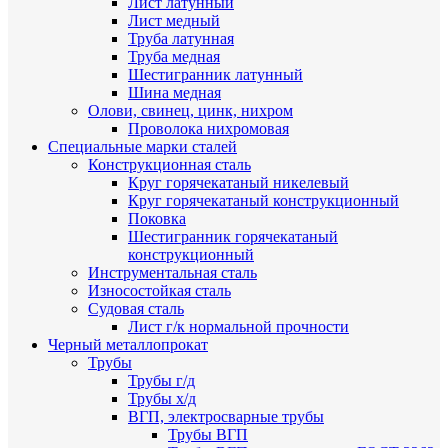
Лист латунный
Лист медный
Труба латунная
Труба медная
Шестигранник латунный
Шина медная
Олови, свинец, цинк, нихром
Проволока нихромовая
Специальные марки сталей
Конструкционная сталь
Круг горячекатаный никелевый
Круг горячекатаный конструкционный
Поковка
Шестигранник горячекатаный
конструкционный
Инструментальная сталь
Износостойкая сталь
Судовая сталь
Лист г/к нормальной прочности
Черный металлопрокат
Трубы
Трубы г/д
Трубы х/д
ВГП, электросварные трубы
Трубы ВГП