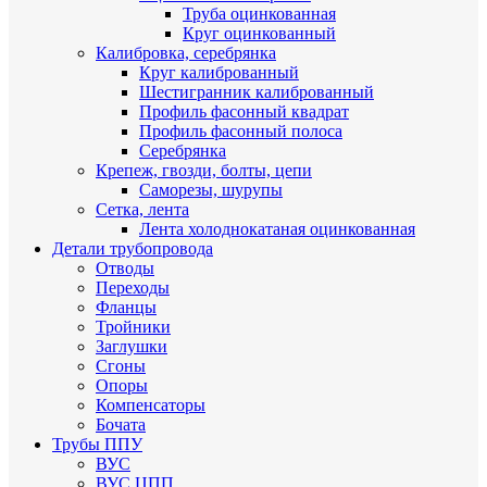
Труба оцинкованная
Круг оцинкованный
Калибровка, серебрянка
Круг калиброванный
Шестигранник калиброванный
Профиль фасонный квадрат
Профиль фасонный полоса
Серебрянка
Крепеж, гвозди, болты, цепи
Саморезы, шурупы
Сетка, лента
Лента холоднокатаная оцинкованная
Детали трубопровода
Отводы
Переходы
Фланцы
Тройники
Заглушки
Сгоны
Опоры
Компенсаторы
Бочата
Трубы ППУ
ВУС
ВУС ЦПП