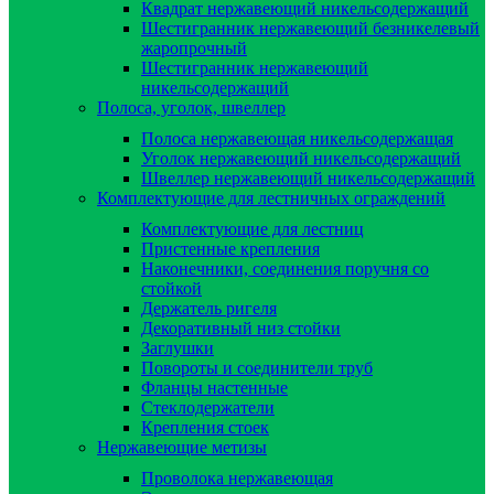
Квадрат нержавеющий никельсодержащий
Шестигранник нержавеющий безникелевый
жаропрочный
Шестигранник нержавеющий
никельсодержащий
Полоса, уголок, швеллер
Полоса нержавеющая никельсодержащая
Уголок нержавеющий никельсодержащий
Швеллер нержавеющий никельсодержащий
Комплектующие для лестничных ограждений
Комплектующие для лестниц
Пристенные крепления
Наконечники, соединения поручня со
стойкой
Держатель ригеля
Декоративный низ стойки
Заглушки
Повороты и соединители труб
Фланцы настенные
Стеклодержатели
Крепления стоек
Нержавеющие метизы
Проволока нержавеющая