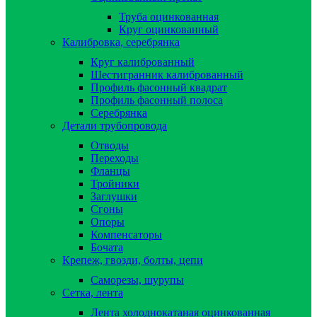
Труба оцинкованная
Круг оцинкованный
Калибровка, серебрянка
Круг калиброванный
Шестигранник калиброванный
Профиль фасонный квадрат
Профиль фасонный полоса
Серебрянка
Детали трубопровода
Отводы
Переходы
Фланцы
Тройники
Заглушки
Сгоны
Опоры
Компенсаторы
Бочата
Крепеж, гвозди, болты, цепи
Саморезы, шурупы
Сетка, лента
Лента холоднокатаная оцинкованная