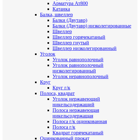
Арматура Ат800
Катанка
Балка, швеллер
Балки (Двутавр)
Балки (Двутавр) низколегированные
Швеллер
Швеллер горячекатаный
Швеллер гнутый
Швеллер низколегированный
Уголок
Уголок равнополочный
Уголок равнополочный
низколегированный
Уголок неравнополочный
Круг
Круг г/к
Полоса, квадрат
Уголок нержавеющий
никельсодержащий
Полоса нержавеющая
никельсодержащая
Полоса г/к оцинкованная
Полоса г/к
Квадрат горячекатаный
Оцинкованный прокат