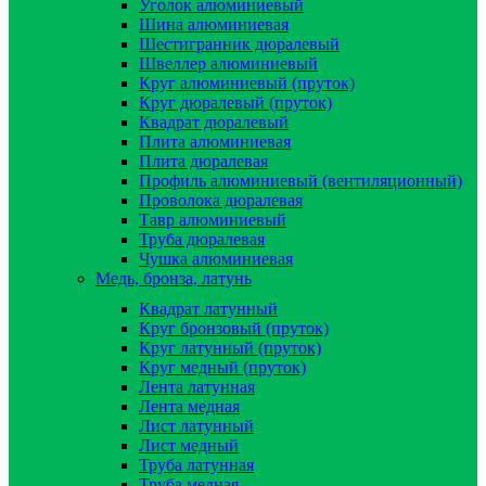
Уголок алюминиевый
Шина алюминиевая
Шестигранник дюралевый
Швеллер алюминиевый
Круг алюминиевый (пруток)
Круг дюралевый (пруток)
Квадрат дюралевый
Плита алюминиевая
Плита дюралевая
Профиль алюминиевый (вентиляционный)
Проволока дюралевая
Тавр алюминиевый
Труба дюралевая
Чушка алюминиевая
Медь, бронза, латунь
Квадрат латунный
Круг бронзовый (пруток)
Круг латунный (пруток)
Круг медный (пруток)
Лента латунная
Лента медная
Лист латунный
Лист медный
Труба латунная
Труба медная