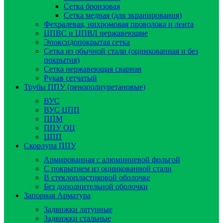
Сетка бронзовая
Сетка медная (для экранирования)
Фехралевая, нихромовая проволока и лента
ЦПВС и ЦПВЛ нержавеющие
Эпоксидопокрытая сетка
Сетка из обычной стали (оцинкованная и без
покрытия)
Сетка нержавеющая сварная
Рукав сетчатый
Трубы ППУ (пенополиуретановые)
ВУС
ВУС ЦПП
ППМ
ППУ ОЦ
ЦПП
Скорлупа ППУ
Армированная с алюминиевой фольгой
C покрытием из оцинкованной стали
В стеклопластиковой оболочке
Без дополнительной оболочки
Запорная Арматура
Задвижки латунные
Задвижки стальные