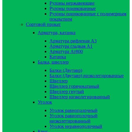
Рулоны нержавеющие
Рулоны оцинкованные
Рулоны оцинкованные с полимерным
покрытием
Сортовой прокат
Арматура, катанка
Арматура рифленая А3
Арматура гладкая А1
Арматура Ат800
Катанка
Балка, швеллер
Балки (Двутавр)
Балки (Двутавр) низколегированные
Швеллер
Швеллер горячекатаный
Швеллер гнутый
Швеллер низколегированный
Уголок
Уголок равнополочный
Уголок равнополочный
низколегированный
Уголок неравнополочный
Круг