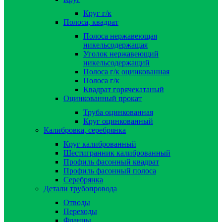
Круг г/к
Полоса, квадрат
Полоса нержавеющая
никельсодержащая
Уголок нержавеющий
никельсодержащий
Полоса г/к оцинкованная
Полоса г/к
Квадрат горячекатаный
Оцинкованный прокат
Труба оцинкованная
Круг оцинкованный
Калибровка, серебрянка
Круг калиброванный
Шестигранник калиброванный
Профиль фасонный квадрат
Профиль фасонный полоса
Серебрянка
Детали трубопровода
Отводы
Переходы
Фланцы