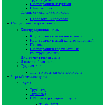
Шестигранник латунный
Шина медная
Олови, свинец, цинк, нихром
Проволока нихромовая
Специальные марки сталей
Конструкционная сталь
Круг горячекатаный никелевый
Круг горячекатаный конструкционный
Поковка
Шестигранник горячекатаный
конструкционный
Инструментальная сталь
Износостойкая сталь
Судовая сталь
Лист г/к нормальной прочности
Черный металлопрокат
Трубы
Трубы г/д
Трубы х/д
ВГП, электросварные трубы
Трубы ВГП