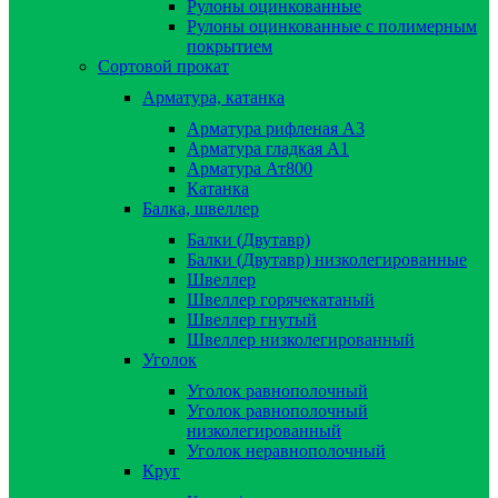
Рулоны оцинкованные
Рулоны оцинкованные с полимерным
покрытием
Сортовой прокат
Арматура, катанка
Арматура рифленая А3
Арматура гладкая А1
Арматура Ат800
Катанка
Балка, швеллер
Балки (Двутавр)
Балки (Двутавр) низколегированные
Швеллер
Швеллер горячекатаный
Швеллер гнутый
Швеллер низколегированный
Уголок
Уголок равнополочный
Уголок равнополочный
низколегированный
Уголок неравнополочный
Круг