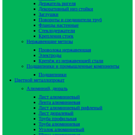
Держатель ригеля
Декоративный низ стойки
Заглушки
Повороты и соединители труб
Фланцы настенные
Стеклодержатели
Крепления стоек
Нержавеющие метизы
Проволока нержавеющая
Электроды
Крепёж из нержавеющей стали
Подшипники и промышленные компоненты
Подшипники
Цветной металлопрокат
Алюминий, дюраль
Лист алюминиевый
Лента алюминиевая
Лист алюминиевый рифленый
Лист дюралевый
Труба профильная
Труба алюминиевая
Уголок алюминиевый
Шина алюминиевая