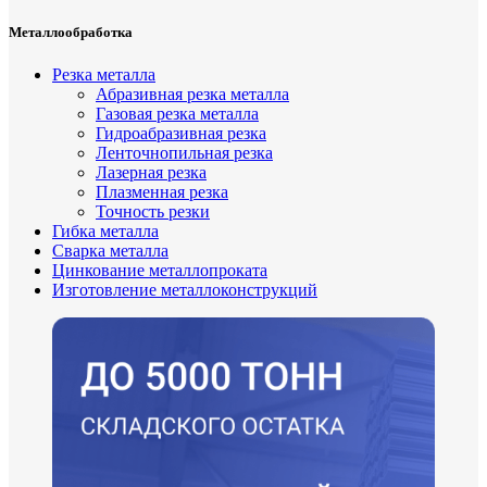
Металлообработка
Резка металла
Абразивная резка металла
Газовая резка металла
Гидроaбразивная резка
Ленточнопильная резка
Лазерная резка
Плазменная резка
Точность резки
Гибка металла
Сварка металла
Цинкование металлопроката
Изготовление металлоконструкций