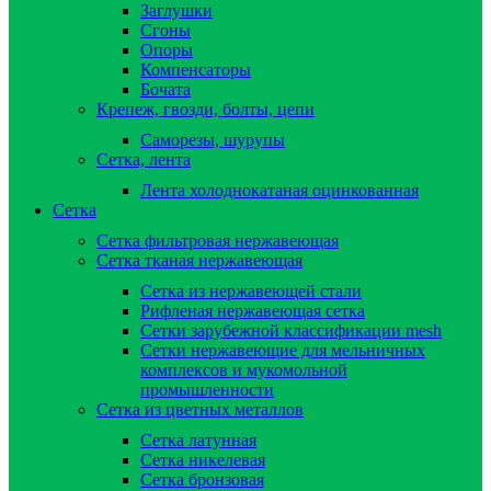
Заглушки
Сгоны
Опоры
Компенсаторы
Бочата
Крепеж, гвозди, болты, цепи
Саморезы, шурупы
Сетка, лента
Лента холоднокатаная оцинкованная
Сетка
Сетка фильтровая нержавеющая
Сетка тканая нержавеющая
Сетка из нержавеющей стали
Рифленая нержавеющая сетка
Сетки зарубежной классификации mesh
Сетки нержавеющие для мельничных
комплексов и мукомольной
промышленности
Сетка из цветных металлов
Сетка латунная
Сетка никелевая
Сетка бронзовая