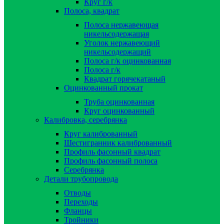
Круг г/к
Полоса, квадрат
Полоса нержавеющая
никельсодержащая
Уголок нержавеющий
никельсодержащий
Полоса г/к оцинкованная
Полоса г/к
Квадрат горячекатаный
Оцинкованный прокат
Труба оцинкованная
Круг оцинкованный
Калибровка, серебрянка
Круг калиброванный
Шестигранник калиброванный
Профиль фасонный квадрат
Профиль фасонный полоса
Серебрянка
Детали трубопровода
Отводы
Переходы
Фланцы
Тройники