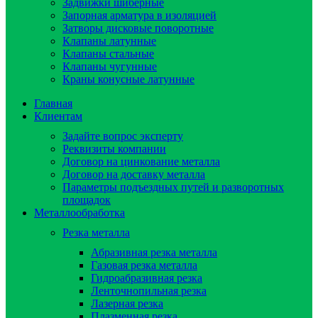
Задвижки шиберные
Запорная арматура в изоляцией
Затворы дисковые поворотные
Клапаны латунные
Клапаны стальные
Клапаны чугунные
Краны конусные латунные
Главная
Клиентам
Задайте вопрос эксперту
Реквизиты компании
Договор на цинкование металла
Договор на доставку металла
Параметры подъездных путей и разворотных
площадок
Металлообработка
Резка металла
Абразивная резка металла
Газовая резка металла
Гидроaбразивная резка
Ленточнопильная резка
Лазерная резка
Плазменная резка