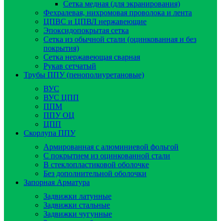
Сетка медная (для экранирования)
Фехралевая, нихромовая проволока и лента
ЦПВС и ЦПВЛ нержавеющие
Эпоксидопокрытая сетка
Сетка из обычной стали (оцинкованная и без
покрытия)
Сетка нержавеющая сварная
Рукав сетчатый
Трубы ППУ (пенополиуретановые)
ВУС
ВУС ЦПП
ППМ
ППУ ОЦ
ЦПП
Скорлупа ППУ
Армированная с алюминиевой фольгой
C покрытием из оцинкованной стали
В стеклопластиковой оболочке
Без дополнительной оболочки
Запорная Арматура
Задвижки латунные
Задвижки стальные
Задвижки чугунные