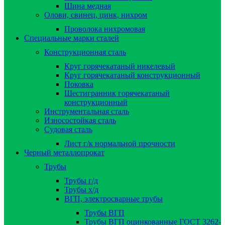
Шина медная
Олови, свинец, цинк, нихром
Проволока нихромовая
Специальные марки сталей
Конструкционная сталь
Круг горячекатаный никелевый
Круг горячекатаный конструкционный
Поковка
Шестигранник горячекатаный
конструкционный
Инструментальная сталь
Износостойкая сталь
Судовая сталь
Лист г/к нормальной прочности
Черный металлопрокат
Трубы
Трубы г/д
Трубы х/д
ВГП, электросварные трубы
Трубы ВГП
Трубы ВГП оцинкованные ГОСТ 3262-