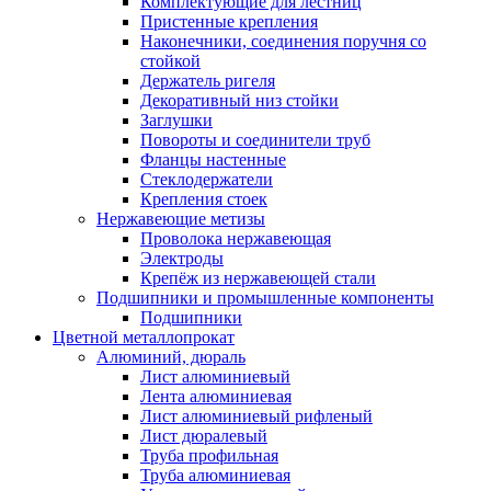
Комплектующие для лестниц
Пристенные крепления
Наконечники, соединения поручня со
стойкой
Держатель ригеля
Декоративный низ стойки
Заглушки
Повороты и соединители труб
Фланцы настенные
Стеклодержатели
Крепления стоек
Нержавеющие метизы
Проволока нержавеющая
Электроды
Крепёж из нержавеющей стали
Подшипники и промышленные компоненты
Подшипники
Цветной металлопрокат
Алюминий, дюраль
Лист алюминиевый
Лента алюминиевая
Лист алюминиевый рифленый
Лист дюралевый
Труба профильная
Труба алюминиевая