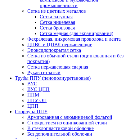
промышленности
Сетка из цветных металлов
Сетка латунная
Сетка никелевая
Сетка бронзовая
Сетка медная (для экранирования)
Фехралевая, нихромовая проволока и лента
ЦПВС и ЦПВЛ нержавеющие
Эпоксидопокрытая сетка
Сетка из обычной стали (оцинкованная и без
покрытия)
Сетка нержавеющая сварная
Рукав сетчатый
Трубы ППУ (пенополиуретановые)
ВУС
ВУС ЦПП
ППМ
ППУ ОЦ
ЦПП
Скорлупа ППУ
Армированная с алюминиевой фольгой
C покрытием из оцинкованной стали
В стеклопластиковой оболочке
Без дополнительной оболочки