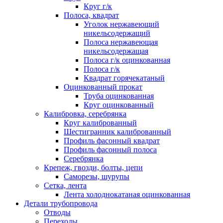
Круг г/к
Полоса, квадрат
Уголок нержавеющий
никельсодержащий
Полоса нержавеющая
никельсодержащая
Полоса г/к оцинкованная
Полоса г/к
Квадрат горячекатаный
Оцинкованный прокат
Труба оцинкованная
Круг оцинкованный
Калибровка, серебрянка
Круг калиброванный
Шестигранник калиброванный
Профиль фасонный квадрат
Профиль фасонный полоса
Серебрянка
Крепеж, гвозди, болты, цепи
Саморезы, шурупы
Сетка, лента
Лента холоднокатаная оцинкованная
Детали трубопровода
Отводы
Переходы