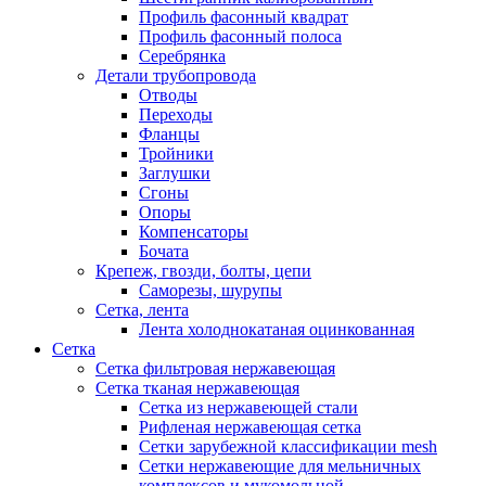
Профиль фасонный квадрат
Профиль фасонный полоса
Серебрянка
Детали трубопровода
Отводы
Переходы
Фланцы
Тройники
Заглушки
Сгоны
Опоры
Компенсаторы
Бочата
Крепеж, гвозди, болты, цепи
Саморезы, шурупы
Сетка, лента
Лента холоднокатаная оцинкованная
Сетка
Сетка фильтровая нержавеющая
Сетка тканая нержавеющая
Сетка из нержавеющей стали
Рифленая нержавеющая сетка
Сетки зарубежной классификации mesh
Сетки нержавеющие для мельничных
комплексов и мукомольной