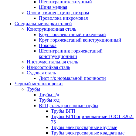
Шестигранник латунный
Шина медная
Олови, свинец, цинк, нихром
Проволока нихромовая
Специальные марки сталей
Конструкционная сталь
Круг горячекатаный никелевый
Круг горячекатаный конструкционный
Поковка
Шестигранник горячекатаный
конструкционный
Инструментальная сталь
Износостойкая сталь
Судовая сталь
Лист г/к нормальной прочности
Черный металлопрокат
Трубы
Трубы г/д
Трубы х/д
ВГП, электросварные трубы
Трубы ВГП
Трубы ВГП оцинкованные ГОСТ 3262-
75
Трубы электросварные круглые
Трубы электросварные квадратные