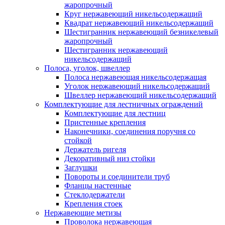
жаропрочный
Круг нержавеющий никельсодержащий
Квадрат нержавеющий никельсодержащий
Шестигранник нержавеющий безникелевый
жаропрочный
Шестигранник нержавеющий
никельсодержащий
Полоса, уголок, швеллер
Полоса нержавеющая никельсодержащая
Уголок нержавеющий никельсодержащий
Швеллер нержавеющий никельсодержащий
Комплектующие для лестничных ограждений
Комплектующие для лестниц
Пристенные крепления
Наконечники, соединения поручня со
стойкой
Держатель ригеля
Декоративный низ стойки
Заглушки
Повороты и соединители труб
Фланцы настенные
Стеклодержатели
Крепления стоек
Нержавеющие метизы
Проволока нержавеющая