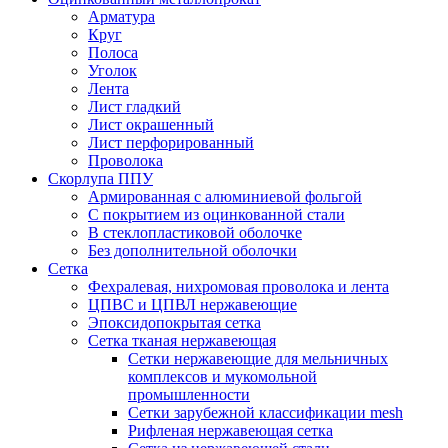
Арматура
Круг
Полоса
Уголок
Лента
Лист гладкий
Лист окрашенный
Лист перфорированный
Проволока
Скорлупа ППУ
Армированная с алюминиевой фольгой
C покрытием из оцинкованной стали
В стеклопластиковой оболочке
Без дополнительной оболочки
Сетка
Фехралевая, нихромовая проволока и лента
ЦПВС и ЦПВЛ нержавеющие
Эпоксидопокрытая сетка
Сетка тканая нержавеющая
Сетки нержавеющие для мельничных
комплексов и мукомольной
промышленности
Сетки зарубежной классификации mesh
Рифленая нержавеющая сетка