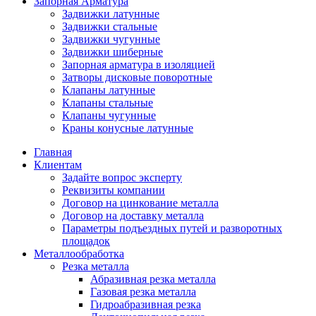
Запорная Арматура
Задвижки латунные
Задвижки стальные
Задвижки чугунные
Задвижки шиберные
Запорная арматура в изоляцией
Затворы дисковые поворотные
Клапаны латунные
Клапаны стальные
Клапаны чугунные
Краны конусные латунные
Главная
Клиентам
Задайте вопрос эксперту
Реквизиты компании
Договор на цинкование металла
Договор на доставку металла
Параметры подъездных путей и разворотных
площадок
Металлообработка
Резка металла
Абразивная резка металла
Газовая резка металла
Гидроaбразивная резка