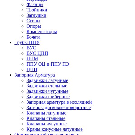
Фланцы
Тройники
Заглушки
Сгоны
Опоры
Компенсаторы
Бочата
Трубы ППУ
ВУС
ВУС ЦПП
ППМ
ППУ ОЦ и ППУ ПЭ
ЦПП
Запорная Арматура
Задвижки латунные
Задвижки стальные
Задвижки чугунные
Задвижки шиберные
Запорная арматура в изоляцией
Затворы дисковые поворотные
Клапаны латунные
Клапаны стальные
Клапаны чугунные
Краны конусные латунные
Оцинкованный металлопрокат