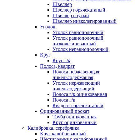
Швеллер
Швеллер горячекатаный
Швеллер гнутый
Швеллер низколегированный
Уголок
Уголок равнополочный
Уголок равнополочный
низколегированный
Уголок неравнополочный
Круг
Круг г/к
Полоса, квадрат
Полоса нержавеющая
никельсодержащая
Уголок нержавеющий
никельсодержащий
Полоса г/к оцинкованная
Полоса г/к
Квадрат горячекатаный
Оцинкованный прокат
Труба оцинкованная
Круг оцинкованный
Калибровка, серебрянка
Круг калиброванный
Шестигранник калиброванный