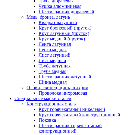
Труба дюралевая
Чушка алюминиевая
Шестигранник дюралевый
Медь, бронза, латунь
Квадрат латунный
Круг бронзовый (пруток)
Круг латунный (пруток)
Круг медный (пруток)
Лента латунная
Лента медная
Лист латунный
Лист медный
Труба латунная
Труба медная
Шестигранник латунный
Шина медная
Олови, свинец, цинк, нихром
Проволока нихромовая
Специальные марки сталей
Конструкционная сталь
Круг горячекатаный никелевый
Круг горячекатаный конструкционный
Поковка
Шестигранник горячекатаный
конструкционный