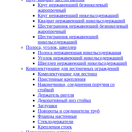
Круг нержавеющий безникелевый
жаропрочный
Круг нержавеющий никельсодержащий
Квадрат нержавеющий никельсодержащий
Шестигранник нержавеющий безникелевый
жаропрочный
Шестигранник нержавеющий
никельсодержащий
Полоса, уголок, швеллер
Полоса нержавеющая никельсодержащая
Уголок нержавеющий никельсодержащий
Швеллер нержавеющий никельсодержащий
Комплектующие для лестничных ограждений
Комплектующие для лестниц
Пристенные крепления
Наконечники, соединения поручня со
стойкой
Держатель ригеля
Декоративный низ стойки
Заглушки
Повороты и соединители труб
Фланцы настенные
Стеклодержатели
Крепления стоек