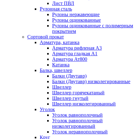
Лист ПВЛ
Рулонная сталь
Рулоны нержавеющие
Рулоны оцинкованные
Рулоны оцинкованные с полимерным
покрытием
Сортовой прокат
Арматура, катанка
Арматура рифленая А3
Арматура гладкая А1
Арматура Ат800
Катанка
Балка, швеллер
Балки (Двутавр)
Балки (Двутавр) низколегированные
Швеллер
Швеллер горячекатаный
Швеллер гнутый
Швеллер низколегированный
Уголок
Уголок равнополочный
Уголок равнополочный
низколегированный
Уголок неравнополочный
Круг