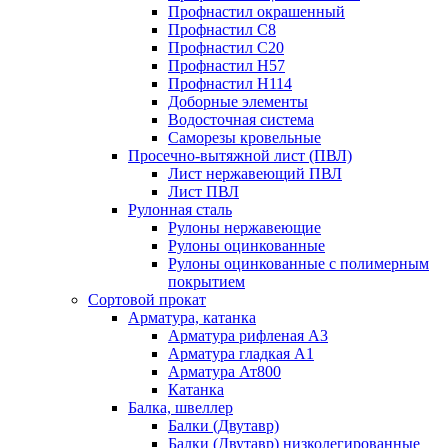
Профнастил окрашенный
Профнастил С8
Профнастил С20
Профнастил Н57
Профнастил Н114
Доборные элементы
Водосточная система
Саморезы кровельные
Просечно-вытяжной лист (ПВЛ)
Лист нержавеющий ПВЛ
Лист ПВЛ
Рулонная сталь
Рулоны нержавеющие
Рулоны оцинкованные
Рулоны оцинкованные с полимерным
покрытием
Сортовой прокат
Арматура, катанка
Арматура рифленая А3
Арматура гладкая А1
Арматура Ат800
Катанка
Балка, швеллер
Балки (Двутавр)
Балки (Двутавр) низколегированные