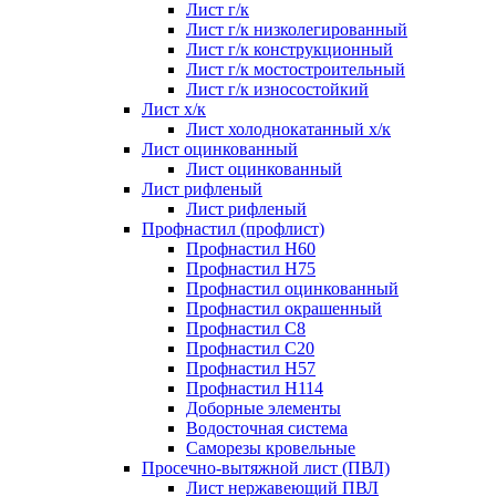
Лист г/к
Лист г/к низколегированный
Лист г/к конструкционный
Лист г/к мостостроительный
Лист г/к износостойкий
Лист х/к
Лист холоднокатанный х/к
Лист оцинкованный
Лист оцинкованный
Лист рифленый
Лист рифленый
Профнастил (профлист)
Профнастил Н60
Профнастил Н75
Профнастил оцинкованный
Профнастил окрашенный
Профнастил С8
Профнастил С20
Профнастил Н57
Профнастил Н114
Доборные элементы
Водосточная система
Саморезы кровельные
Просечно-вытяжной лист (ПВЛ)
Лист нержавеющий ПВЛ