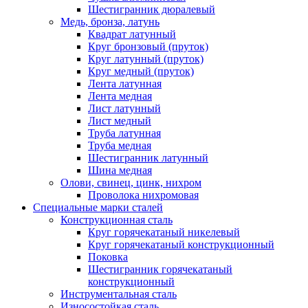
Шестигранник дюралевый
Медь, бронза, латунь
Квадрат латунный
Круг бронзовый (пруток)
Круг латунный (пруток)
Круг медный (пруток)
Лента латунная
Лента медная
Лист латунный
Лист медный
Труба латунная
Труба медная
Шестигранник латунный
Шина медная
Олови, свинец, цинк, нихром
Проволока нихромовая
Специальные марки сталей
Конструкционная сталь
Круг горячекатаный никелевый
Круг горячекатаный конструкционный
Поковка
Шестигранник горячекатаный
конструкционный
Инструментальная сталь
Износостойкая сталь