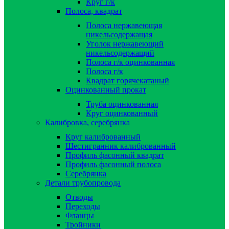
Круг г/к
Полоса, квадрат
Полоса нержавеющая
никельсодержащая
Уголок нержавеющий
никельсодержащий
Полоса г/к оцинкованная
Полоса г/к
Квадрат горячекатаный
Оцинкованный прокат
Труба оцинкованная
Круг оцинкованный
Калибровка, серебрянка
Круг калиброванный
Шестигранник калиброванный
Профиль фасонный квадрат
Профиль фасонный полоса
Серебрянка
Детали трубопровода
Отводы
Переходы
Фланцы
Тройники