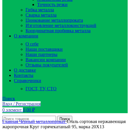
Точность резки
Гибка металла
Сварка металла
Цинкование металлопроката
Изготовление металлоконструкций
Координатная пробивка металла
О компании
О себе
Наши поставщики
Наши партнеры
Вакансии компании
Отзывы покупателей
О доставке
Контакты
Справочники
ГОСТ, ТУ, СТО
Поиск
Вход / Регистрация
0
элемент
0,00
₽
Поиск
Главная
Черный металлопрокат
Сталь сортовая нержавеющая
жаропрочная Круг горячекатаный 95, марка 20Х13