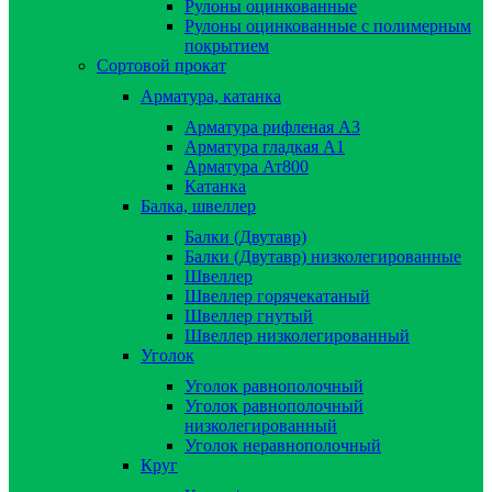
Рулоны оцинкованные
Рулоны оцинкованные с полимерным
покрытием
Сортовой прокат
Арматура, катанка
Арматура рифленая А3
Арматура гладкая А1
Арматура Ат800
Катанка
Балка, швеллер
Балки (Двутавр)
Балки (Двутавр) низколегированные
Швеллер
Швеллер горячекатаный
Швеллер гнутый
Швеллер низколегированный
Уголок
Уголок равнополочный
Уголок равнополочный
низколегированный
Уголок неравнополочный
Круг