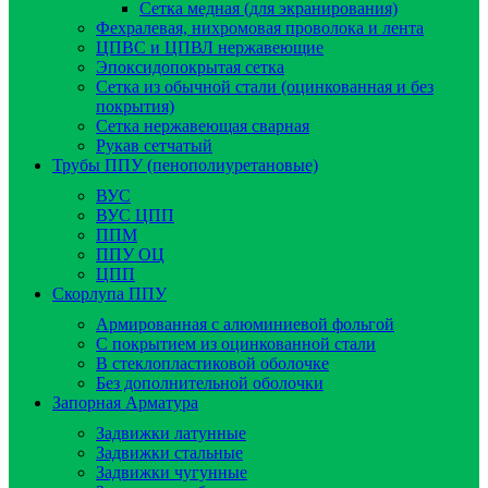
Сетка медная (для экранирования)
Фехралевая, нихромовая проволока и лента
ЦПВС и ЦПВЛ нержавеющие
Эпоксидопокрытая сетка
Сетка из обычной стали (оцинкованная и без
покрытия)
Сетка нержавеющая сварная
Рукав сетчатый
Трубы ППУ (пенополиуретановые)
ВУС
ВУС ЦПП
ППМ
ППУ ОЦ
ЦПП
Скорлупа ППУ
Армированная с алюминиевой фольгой
C покрытием из оцинкованной стали
В стеклопластиковой оболочке
Без дополнительной оболочки
Запорная Арматура
Задвижки латунные
Задвижки стальные
Задвижки чугунные