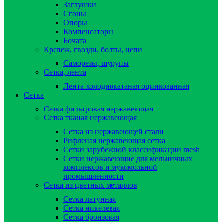
Заглушки
Сгоны
Опоры
Компенсаторы
Бочата
Крепеж, гвозди, болты, цепи
Саморезы, шурупы
Сетка, лента
Лента холоднокатаная оцинкованная
Сетка
Сетка фильтровая нержавеющая
Сетка тканая нержавеющая
Сетка из нержавеющей стали
Рифленая нержавеющая сетка
Сетки зарубежной классификации mesh
Сетки нержавеющие для мельничных
комплексов и мукомольной
промышленности
Сетка из цветных металлов
Сетка латунная
Сетка никелевая
Сетка бронзовая