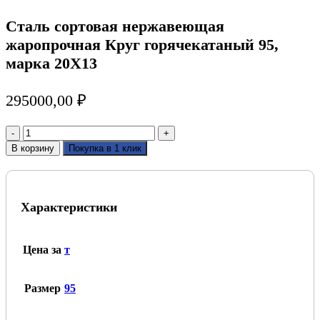
Сталь сортовая нержавеющая
жаропрочная Круг горячекатаный 95,
марка 20Х13
295000,00
₽
Количество
товара
В корзину
Покупка в 1 клик
Сталь
сортовая
нержавеющая
жаропрочная
Характеристики
Круг
горячекатаный
95,
марка
Цена за
т
20Х13
Размер
95