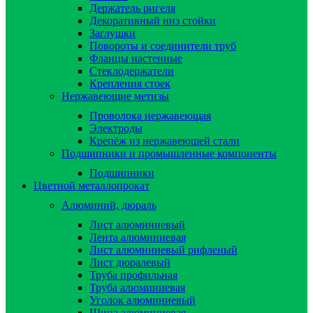
Держатель ригеля
Декоративный низ стойки
Заглушки
Повороты и соединители труб
Фланцы настенные
Стеклодержатели
Крепления стоек
Нержавеющие метизы
Проволока нержавеющая
Электроды
Крепёж из нержавеющей стали
Подшипники и промышленные компоненты
Подшипники
Цветной металлопрокат
Алюминий, дюраль
Лист алюминиевый
Лента алюминиевая
Лист алюминиевый рифленый
Лист дюралевый
Труба профильная
Труба алюминиевая
Уголок алюминиевый
Шина алюминиевая