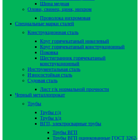
Шина медная
Олови, свинец, цинк, нихром
Проволока нихромовая
Специальные марки сталей
Конструкционная сталь
Круг горячекатаный никелевый
Круг горячекатаный конструкционный
Поковка
Шестигранник горячекатаный
конструкционный
Инструментальная сталь
Износостойкая сталь
Судовая сталь
Лист г/к нормальной прочности
Черный металлопрокат
Трубы
Трубы г/д
Трубы х/д
ВГП, электросварные трубы
Трубы ВГП
Трубы ВГП оцинкованные ГОСТ 3262-