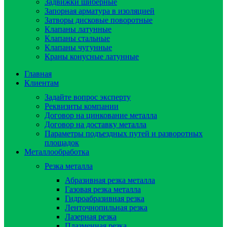
Задвижки шиберные
Запорная арматура в изоляцией
Затворы дисковые поворотные
Клапаны латунные
Клапаны стальные
Клапаны чугунные
Краны конусные латунные
Главная
Клиентам
Задайте вопрос эксперту
Реквизиты компании
Договор на цинкование металла
Договор на доставку металла
Параметры подъездных путей и разворотных
площадок
Металлообработка
Резка металла
Абразивная резка металла
Газовая резка металла
Гидроaбразивная резка
Ленточнопильная резка
Лазерная резка
Плазменная резка