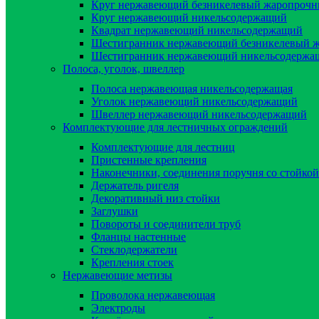
Круг нержавеющий безникелевый жаропроч
Круг нержавеющий никельсодержащий
Квадрат нержавеющий никельсодержащий
Шестигранник нержавеющий безникелевый 
Шестигранник нержавеющий никельсодержа
Полоса, уголок, швеллер
Полоса нержавеющая никельсодержащая
Уголок нержавеющий никельсодержащий
Швеллер нержавеющий никельсодержащий
Комплектующие для лестничных ограждений
Комплектующие для лестниц
Пристенные крепления
Наконечники, соединения поручня со стойкой
Держатель ригеля
Декоративный низ стойки
Заглушки
Повороты и соединители труб
Фланцы настенные
Стеклодержатели
Крепления стоек
Нержавеющие метизы
Проволока нержавеющая
Электроды