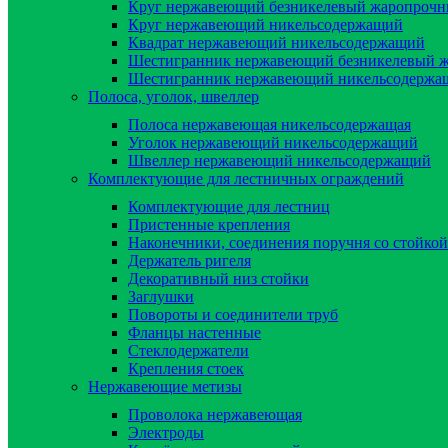
Круг нержавеющий безникелевый жаропроч
Круг нержавеющий никельсодержащий
Квадрат нержавеющий никельсодержащий
Шестигранник нержавеющий безникелевый 
Шестигранник нержавеющий никельсодержа
Полоса, уголок, швеллер
Полоса нержавеющая никельсодержащая
Уголок нержавеющий никельсодержащий
Швеллер нержавеющий никельсодержащий
Комплектующие для лестничных ограждений
Комплектующие для лестниц
Пристенные крепления
Наконечники, соединения поручня со стойкой
Держатель ригеля
Декоративный низ стойки
Заглушки
Повороты и соединители труб
Фланцы настенные
Стеклодержатели
Крепления стоек
Нержавеющие метизы
Проволока нержавеющая
Электроды