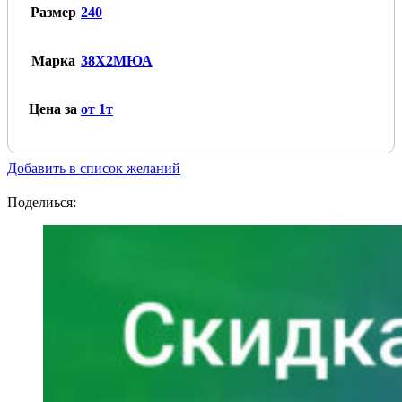
Размер
240
Марка
38Х2МЮА
Цена за
от 1т
Добавить в список желаний
Поделиься: