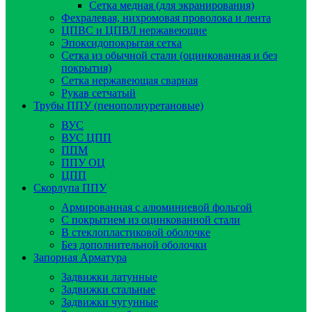
Сетка медная (для экранирования)
Фехралевая, нихромовая проволока и лента
ЦПВС и ЦПВЛ нержавеющие
Эпоксидопокрытая сетка
Сетка из обычной стали (оцинкованная и без
покрытия)
Сетка нержавеющая сварная
Рукав сетчатый
Трубы ППУ (пенополиуретановые)
ВУС
ВУС ЦПП
ППМ
ППУ ОЦ
ЦПП
Скорлупа ППУ
Армированная с алюминиевой фольгой
C покрытием из оцинкованной стали
В стеклопластиковой оболочке
Без дополнительной оболочки
Запорная Арматура
Задвижки латунные
Задвижки стальные
Задвижки чугунные