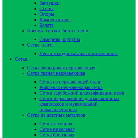
Заглушки
Сгоны
Опоры
Компенсаторы
Бочата
Крепеж, гвозди, болты, цепи
Саморезы, шурупы
Сетка, лента
Лента холоднокатаная оцинкованная
Сетка
Сетка фильтровая нержавеющая
Сетка тканая нержавеющая
Сетка из нержавеющей стали
Рифленая нержавеющая сетка
Сетки зарубежной классификации mesh
Сетки нержавеющие для мельничных
комплексов и мукомольной
промышленности
Сетка из цветных металлов
Сетка латунная
Сетка никелевая
Сетка бронзовая