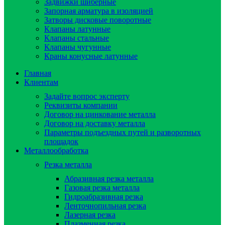
Задвижки шиберные
Запорная арматура в изоляцией
Затворы дисковые поворотные
Клапаны латунные
Клапаны стальные
Клапаны чугунные
Краны конусные латунные
Главная
Клиентам
Задайте вопрос эксперту
Реквизиты компании
Договор на цинкование металла
Договор на доставку металла
Параметры подъездных путей и разворотных
площадок
Металлообработка
Резка металла
Абразивная резка металла
Газовая резка металла
Гидроaбразивная резка
Ленточнопильная резка
Лазерная резка
Плазменная резка