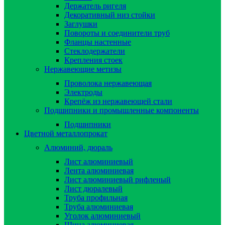
Держатель ригеля
Декоративный низ стойки
Заглушки
Повороты и соединители труб
Фланцы настенные
Стеклодержатели
Крепления стоек
Нержавеющие метизы
Проволока нержавеющая
Электроды
Крепёж из нержавеющей стали
Подшипники и промышленные компоненты
Подшипники
Цветной металлопрокат
Алюминий, дюраль
Лист алюминиевый
Лента алюминиевая
Лист алюминиевый рифленый
Лист дюралевый
Труба профильная
Труба алюминиевая
Уголок алюминиевый
Шина алюминиевая