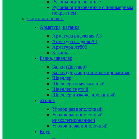
Рулоны оцинкованные
Рулоны оцинкованные с полимерным
покрытием
Сортовой прокат
Арматура, катанка
Арматура рифленая А3
Арматура гладкая А1
Арматура Ат800
Катанка
Балка, швеллер
Балки (Двутавр)
Балки (Двутавр) низколегированные
Швеллер
Швеллер горячекатаный
Швеллер гнутый
Швеллер низколегированный
Уголок
Уголок равнополочный
Уголок равнополочный
низколегированный
Уголок неравнополочный
Круг