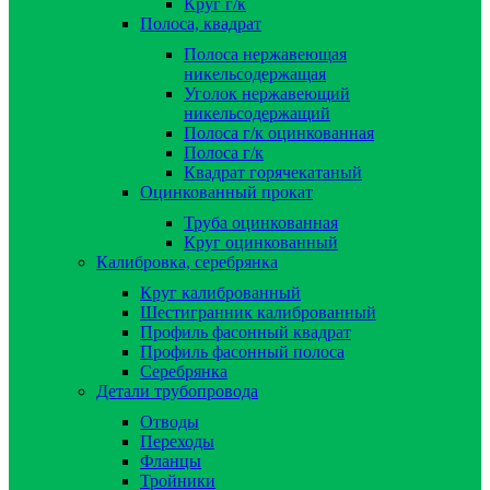
Круг г/к
Полоса, квадрат
Полоса нержавеющая
никельсодержащая
Уголок нержавеющий
никельсодержащий
Полоса г/к оцинкованная
Полоса г/к
Квадрат горячекатаный
Оцинкованный прокат
Труба оцинкованная
Круг оцинкованный
Калибровка, серебрянка
Круг калиброванный
Шестигранник калиброванный
Профиль фасонный квадрат
Профиль фасонный полоса
Серебрянка
Детали трубопровода
Отводы
Переходы
Фланцы
Тройники