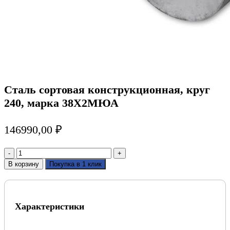
Сталь сортовая конструкционная, круг
240, марка 38Х2МЮА
146990,00
₽
Количество
товара
В корзину
Покупка в 1 клик
Сталь
сортовая
конструкционная,
круг
Характеристики
240,
марка
38Х2МЮА