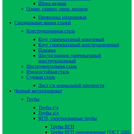
Шина медная
Олови, свинец, цинк, нихром
Проволока нихромовая
Специальные марки сталей
Конструкционная сталь
Круг горячекатаный никелевый
Круг горячекатаный конструкционный
Поковка
Шестигранник горячекатаный
конструкционный
Инструментальная сталь
Износостойкая сталь
Судовая сталь
Лист г/к нормальной прочности
Черный металлопрокат
Трубы
Трубы г/д
Трубы х/д
ВГП, электросварные трубы
Трубы ВГП
Трубы ВГП оцинкованные ГОСТ 3262-