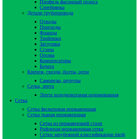
Профиль фасонный полоса
Серебрянка
Детали трубопровода
Отводы
Переходы
Фланцы
Тройники
Заглушки
Сгоны
Опоры
Компенсаторы
Бочата
Крепеж, гвозди, болты, цепи
Саморезы, шурупы
Сетка, лента
Лента холоднокатаная оцинкованная
Сетка
Сетка фильтровая нержавеющая
Сетка тканая нержавеющая
Сетка из нержавеющей стали
Рифленая нержавеющая сетка
Сетки зарубежной классификации mesh