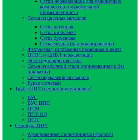
Сетки нержавеющие для мельничных
комплексов и мукомольной
промышленности
Сетка из цветных металлов
Сетка латунная
Сетка никелевая
Сетка бронзовая
Сетка медная (для экранирования)
Фехралевая, нихромовая проволока и лента
ЦПВС и ЦПВЛ нержавеющие
Эпоксидопокрытая сетка
Сетка из обычной стали (оцинкованная и без
покрытия)
Сетка нержавеющая сварная
Рукав сетчатый
Трубы ППУ (пенополиуретановые)
ВУС
ВУС ЦПП
ППМ
ППУ ОЦ
ЦПП
Скорлупа ППУ
Армированная с алюминиевой фольгой
C покрытием из оцинкованной стали