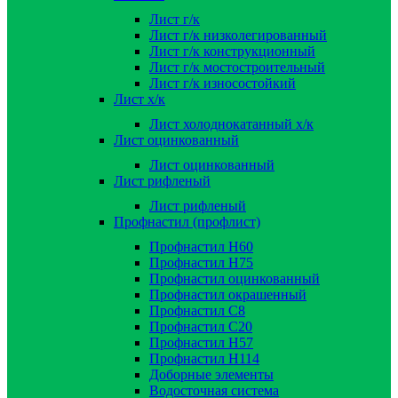
Лист г/к
Лист г/к низколегированный
Лист г/к конструкционный
Лист г/к мостостроительный
Лист г/к износостойкий
Лист х/к
Лист холоднокатанный х/к
Лист оцинкованный
Лист оцинкованный
Лист рифленый
Лист рифленый
Профнастил (профлист)
Профнастил Н60
Профнастил Н75
Профнастил оцинкованный
Профнастил окрашенный
Профнастил С8
Профнастил С20
Профнастил Н57
Профнастил Н114
Доборные элементы
Водосточная система