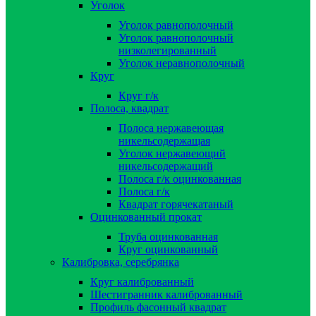
Уголок
Уголок равнополочный
Уголок равнополочный
низколегированный
Уголок неравнополочный
Круг
Круг г/к
Полоса, квадрат
Полоса нержавеющая
никельсодержащая
Уголок нержавеющий
никельсодержащий
Полоса г/к оцинкованная
Полоса г/к
Квадрат горячекатаный
Оцинкованный прокат
Труба оцинкованная
Круг оцинкованный
Калибровка, серебрянка
Круг калиброванный
Шестигранник калиброванный
Профиль фасонный квадрат