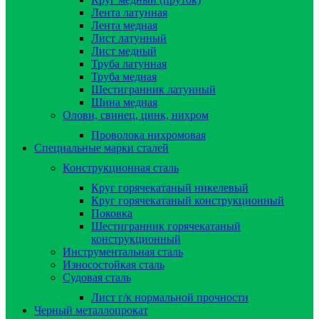
Лента латунная
Лента медная
Лист латунный
Лист медный
Труба латунная
Труба медная
Шестигранник латунный
Шина медная
Олови, свинец, цинк, нихром
Проволока нихромовая
Специальные марки сталей
Конструкционная сталь
Круг горячекатаный никелевый
Круг горячекатаный конструкционный
Поковка
Шестигранник горячекатаный
конструкционный
Инструментальная сталь
Износостойкая сталь
Судовая сталь
Лист г/к нормальной прочности
Черный металлопрокат