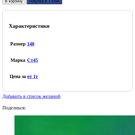
В корзину
Покупка в 1 клик
Сталь
сортовая
конструкционная,
круг
Характеристики
140,
марка
Ст45
Размер
140
Марка
Ст45
Цена за
от 1т
Добавить в список желаний
Поделиься: