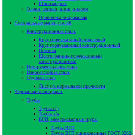
Шина медная
Олови, свинец, цинк, нихром
Проволока нихромовая
Специальные марки сталей
Конструкционная сталь
Круг горячекатаный никелевый
Круг горячекатаный конструкционный
Поковка
Шестигранник горячекатаный
конструкционный
Инструментальная сталь
Износостойкая сталь
Судовая сталь
Лист г/к нормальной прочности
Черный металлопрокат
Трубы
Трубы г/д
Трубы х/д
ВГП, электросварные трубы
Трубы ВГП
Трубы ВГП оцинкованные ГОСТ 3262-