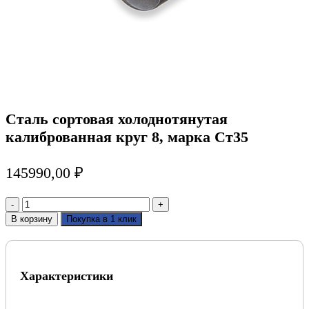
Сталь сортовая холоднотянутая
калиброванная круг 8, марка Ст35
145990,00
₽
Количество
товара
В корзину
Покупка в 1 клик
Сталь
сортовая
холоднотянутая
калиброванная
Характеристики
круг
8,
марка