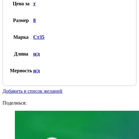
Ст35
Цена за
т
Размер
8
Марка
Ст35
Длина
н/д
Мерность
н/д
Добавить в список желаний
Поделиься: