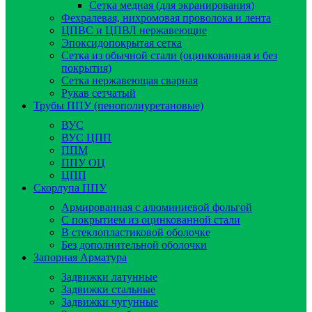
Сетка медная (для экранирования)
Фехралевая, нихромовая проволока и лента
ЦПВС и ЦПВЛ нержавеющие
Эпоксидопокрытая сетка
Сетка из обычной стали (оцинкованная и без
покрытия)
Сетка нержавеющая сварная
Рукав сетчатый
Трубы ППУ (пенополиуретановые)
ВУС
ВУС ЦПП
ППМ
ППУ ОЦ
ЦПП
Скорлупа ППУ
Армированная с алюминиевой фольгой
C покрытием из оцинкованной стали
В стеклопластиковой оболочке
Без дополнительной оболочки
Запорная Арматура
Задвижки латунные
Задвижки стальные
Задвижки чугунные