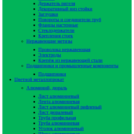
Держатель ригеля
Декоративный низ стойки
Заглушки
Повороты и соединители труб
Фланцы настенные
Стеклодержатели
Крепления стоек
Нержавеющие метизы
Проволока нержавеющая
Электроды
Крепёж из нержавеющей стали
Подшипники и промышленные компоненты
Подшипники
Цветной металлопрокат
Алюминий, дюраль
Лист алюминиевый
Лента алюминиевая
Лист алюминиевый рифленый
Лист дюралевый
Труба профильная
Труба алюминиевая
Уголок алюминиевый
Шина алюминиевая