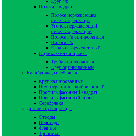
Круг г/к
Полоса, квадрат
Полоса нержавеющая
никельсодержащая
Уголок нержавеющий
никельсодержащий
Полоса г/к оцинкованная
Полоса г/к
Квадрат горячекатаный
Оцинкованный прокат
Труба оцинкованная
Круг оцинкованный
Калибровка, серебрянка
Круг калиброванный
Шестигранник калиброванный
Профиль фасонный квадрат
Профиль фасонный полоса
Серебрянка
Детали трубопровода
Отводы
Переходы
Фланцы
Тройники