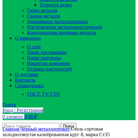
Точность резки
Гибка металла
Сварка металла
Цинкование металлопроката
Изготовление металлоконструкций
Координатная пробивка металла
О компании
О себе
Наши поставщики
Наши партнеры
Вакансии компании
Отзывы покупателей
О доставке
Контакты
Справочники
ГОСТ, ТУ, СТО
Поиск
Вход / Регистрация
0
элемент
0,00
₽
Поиск
Главная
Черный металлопрокат
Сталь сортовая
холоднотянутая калиброванная круг 8, марка Ст35