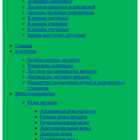
Задвижки шиберные
Запорная арматура в изоляцией
Затворы дисковые поворотные
Клапаны латунные
Клапаны стальные
Клапаны чугунные
Краны конусные латунные
Главная
Клиентам
Задайте вопрос эксперту
Реквизиты компании
Договор на цинкование металла
Договор на доставку металла
Параметры подъездных путей и разворотных
площадок
Металлообработка
Резка металла
Абразивная резка металла
Газовая резка металла
Гидроaбразивная резка
Ленточнопильная резка
Лазерная резка
Плазменная резка