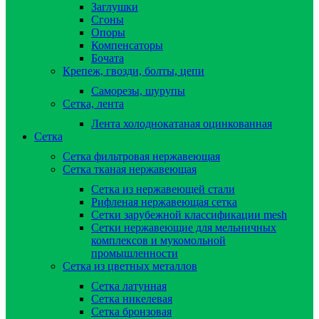
Заглушки
Сгоны
Опоры
Компенсаторы
Бочата
Крепеж, гвозди, болты, цепи
Саморезы, шурупы
Сетка, лента
Лента холоднокатаная оцинкованная
Сетка
Сетка фильтровая нержавеющая
Сетка тканая нержавеющая
Сетка из нержавеющей стали
Рифленая нержавеющая сетка
Сетки зарубежной классификации mesh
Сетки нержавеющие для мельничных
комплексов и мукомольной
промышленности
Сетка из цветных металлов
Сетка латунная
Сетка никелевая
Сетка бронзовая