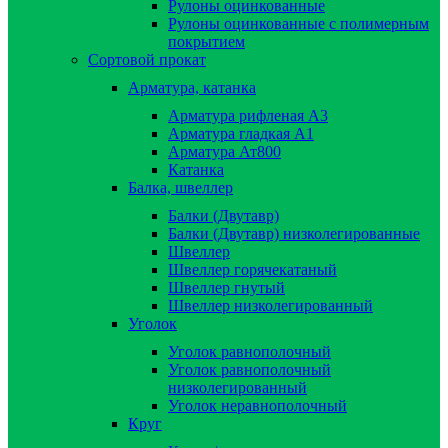
Рулоны оцинкованные
Рулоны оцинкованные с полимерным
покрытием
Сортовой прокат
Арматура, катанка
Арматура рифленая А3
Арматура гладкая А1
Арматура Ат800
Катанка
Балка, швеллер
Балки (Двутавр)
Балки (Двутавр) низколегированные
Швеллер
Швеллер горячекатаный
Швеллер гнутый
Швеллер низколегированный
Уголок
Уголок равнополочный
Уголок равнополочный
низколегированный
Уголок неравнополочный
Круг