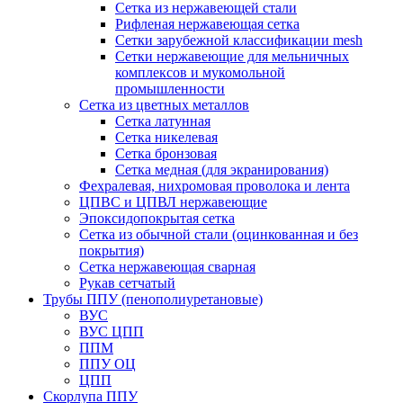
Сетка из нержавеющей стали
Рифленая нержавеющая сетка
Сетки зарубежной классификации mesh
Сетки нержавеющие для мельничных
комплексов и мукомольной
промышленности
Сетка из цветных металлов
Сетка латунная
Сетка никелевая
Сетка бронзовая
Сетка медная (для экранирования)
Фехралевая, нихромовая проволока и лента
ЦПВС и ЦПВЛ нержавеющие
Эпоксидопокрытая сетка
Сетка из обычной стали (оцинкованная и без
покрытия)
Сетка нержавеющая сварная
Рукав сетчатый
Трубы ППУ (пенополиуретановые)
ВУС
ВУС ЦПП
ППМ
ППУ ОЦ
ЦПП
Скорлупа ППУ