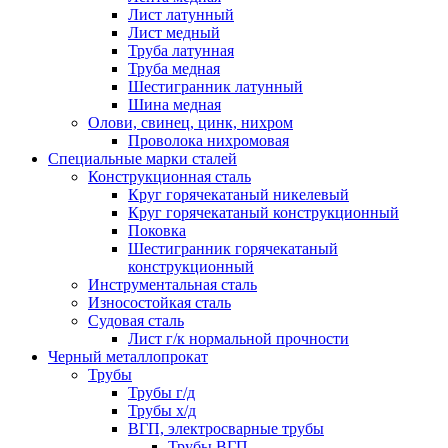
Лист латунный
Лист медный
Труба латунная
Труба медная
Шестигранник латунный
Шина медная
Олови, свинец, цинк, нихром
Проволока нихромовая
Специальные марки сталей
Конструкционная сталь
Круг горячекатаный никелевый
Круг горячекатаный конструкционный
Поковка
Шестигранник горячекатаный
конструкционный
Инструментальная сталь
Износостойкая сталь
Судовая сталь
Лист г/к нормальной прочности
Черный металлопрокат
Трубы
Трубы г/д
Трубы х/д
ВГП, электросварные трубы
Трубы ВГП