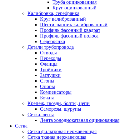
Труба оцинкованная
Круг оцинкованный
Калибровка, серебрянка
Круг калиброванный
Шестигранник калиброванный
Профиль фасонный квадрат
Профиль фасонный полоса
Серебрянка
Детали трубопровода
Отводы
Переходы
Фланцы
Тройники
Заглушки
Сгоны
Опоры
Компенсаторы
Бочата
Крепеж, гвозди, болты, цепи
Саморезы, шурупы
Сетка, лента
Лента холоднокатаная оцинкованная
Сетка
Сетка фильтровая нержавеющая
Сетка тканая нержавеющая