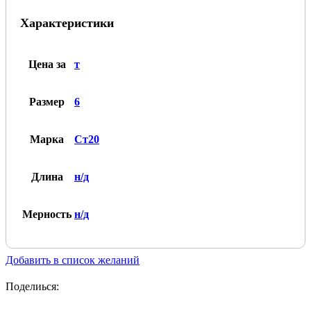
калиброванная
Характеристики
круг
6,
марка
Ст20
Цена за
т
Размер
6
Марка
Ст20
Длина
н/д
Мерность
н/д
Добавить в список желаний
Поделиься: