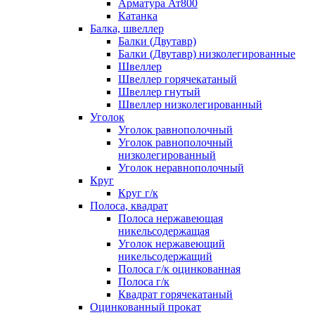
Арматура Ат800
Катанка
Балка, швеллер
Балки (Двутавр)
Балки (Двутавр) низколегированные
Швеллер
Швеллер горячекатаный
Швеллер гнутый
Швеллер низколегированный
Уголок
Уголок равнополочный
Уголок равнополочный
низколегированный
Уголок неравнополочный
Круг
Круг г/к
Полоса, квадрат
Полоса нержавеющая
никельсодержащая
Уголок нержавеющий
никельсодержащий
Полоса г/к оцинкованная
Полоса г/к
Квадрат горячекатаный
Оцинкованный прокат