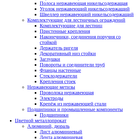
Полоса нержавеющая никельсодержащая
Уголок нержавеющий никельсодержащий
Швеллер нержавеющий никельсодержащий
Комплектующие для лестничных ограждений
Комплектующие для лестниц
Пристенные крепления
Наконечники, соединения поручня со
стойкой
Держатель ригеля
Декоративный низ стойки
Заглушки
Повороты и соединители труб
Фланцы настенные
Стеклодержатели
Крепления стоек
Нержавеющие метизы
Проволока нержавеющая
Электроды
Крепёж из нержавеющей стали
Подшипники и промышленные компоненты
Подшипники
Цветной металлопрокат
Алюминий, дюраль
Лист алюминиевый
Лента алюминиевая