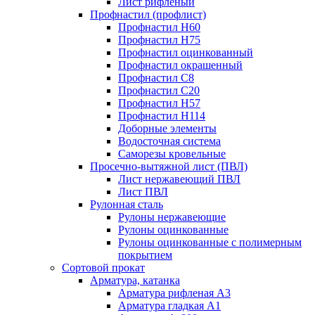
Лист рифленый
Профнастил (профлист)
Профнастил Н60
Профнастил Н75
Профнастил оцинкованный
Профнастил окрашенный
Профнастил С8
Профнастил С20
Профнастил Н57
Профнастил Н114
Доборные элементы
Водосточная система
Саморезы кровельные
Просечно-вытяжной лист (ПВЛ)
Лист нержавеющий ПВЛ
Лист ПВЛ
Рулонная сталь
Рулоны нержавеющие
Рулоны оцинкованные
Рулоны оцинкованные с полимерным
покрытием
Сортовой прокат
Арматура, катанка
Арматура рифленая А3
Арматура гладкая А1