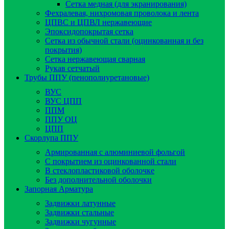
Сетка медная (для экранирования)
Фехралевая, нихромовая проволока и лента
ЦПВС и ЦПВЛ нержавеющие
Эпоксидопокрытая сетка
Сетка из обычной стали (оцинкованная и без
покрытия)
Сетка нержавеющая сварная
Рукав сетчатый
Трубы ППУ (пенополиуретановые)
ВУС
ВУС ЦПП
ППМ
ППУ ОЦ
ЦПП
Скорлупа ППУ
Армированная с алюминиевой фольгой
C покрытием из оцинкованной стали
В стеклопластиковой оболочке
Без дополнительной оболочки
Запорная Арматура
Задвижки латунные
Задвижки стальные
Задвижки чугунные