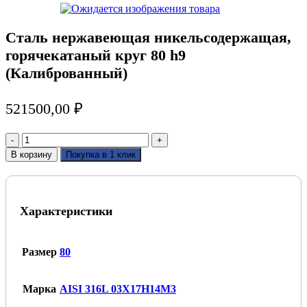
Сталь нержавеющая никельсодержащая,
горячекатаный круг 80 h9
(Калиброванный)
521500,00
₽
Количество
товара
В корзину
Покупка в 1 клик
Сталь
нержавеющая
никельсодержащая,
горячекатаный
Характеристики
круг
80
h9
(Калиброванный)
Размер
80
Марка
AISI 316L 03Х17Н14М3