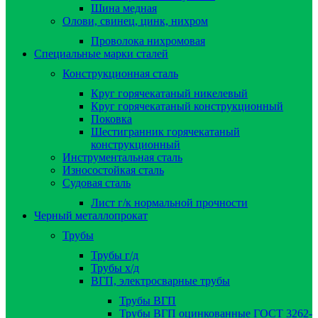
Шина медная
Олови, свинец, цинк, нихром
Проволока нихромовая
Специальные марки сталей
Конструкционная сталь
Круг горячекатаный никелевый
Круг горячекатаный конструкционный
Поковка
Шестигранник горячекатаный
конструкционный
Инструментальная сталь
Износостойкая сталь
Судовая сталь
Лист г/к нормальной прочности
Черный металлопрокат
Трубы
Трубы г/д
Трубы х/д
ВГП, электросварные трубы
Трубы ВГП
Трубы ВГП оцинкованные ГОСТ 3262-