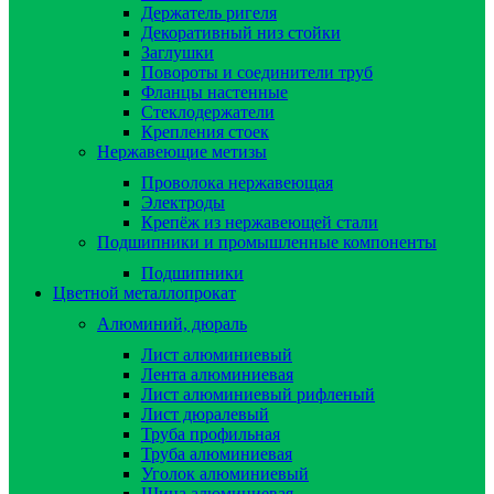
Держатель ригеля
Декоративный низ стойки
Заглушки
Повороты и соединители труб
Фланцы настенные
Стеклодержатели
Крепления стоек
Нержавеющие метизы
Проволока нержавеющая
Электроды
Крепёж из нержавеющей стали
Подшипники и промышленные компоненты
Подшипники
Цветной металлопрокат
Алюминий, дюраль
Лист алюминиевый
Лента алюминиевая
Лист алюминиевый рифленый
Лист дюралевый
Труба профильная
Труба алюминиевая
Уголок алюминиевый
Шина алюминиевая