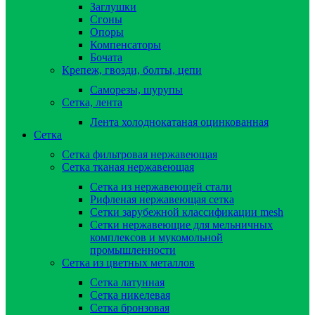
Заглушки
Сгоны
Опоры
Компенсаторы
Бочата
Крепеж, гвозди, болты, цепи
Саморезы, шурупы
Сетка, лента
Лента холоднокатаная оцинкованная
Сетка
Сетка фильтровая нержавеющая
Сетка тканая нержавеющая
Сетка из нержавеющей стали
Рифленая нержавеющая сетка
Сетки зарубежной классификации mesh
Сетки нержавеющие для мельничных
комплексов и мукомольной
промышленности
Сетка из цветных металлов
Сетка латунная
Сетка никелевая
Сетка бронзовая