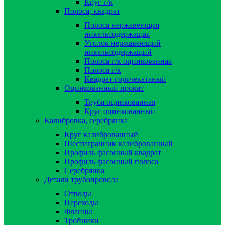
Круг г/к
Полоса, квадрат
Полоса нержавеющая
никельсодержащая
Уголок нержавеющий
никельсодержащий
Полоса г/к оцинкованная
Полоса г/к
Квадрат горячекатаный
Оцинкованный прокат
Труба оцинкованная
Круг оцинкованный
Калибровка, серебрянка
Круг калиброванный
Шестигранник калиброванный
Профиль фасонный квадрат
Профиль фасонный полоса
Серебрянка
Детали трубопровода
Отводы
Переходы
Фланцы
Тройники