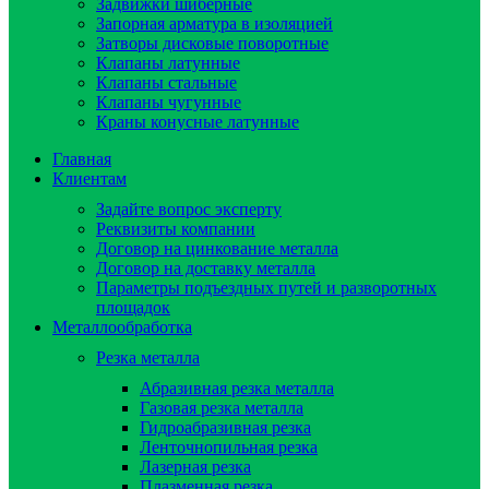
Задвижки шиберные
Запорная арматура в изоляцией
Затворы дисковые поворотные
Клапаны латунные
Клапаны стальные
Клапаны чугунные
Краны конусные латунные
Главная
Клиентам
Задайте вопрос эксперту
Реквизиты компании
Договор на цинкование металла
Договор на доставку металла
Параметры подъездных путей и разворотных
площадок
Металлообработка
Резка металла
Абразивная резка металла
Газовая резка металла
Гидроaбразивная резка
Ленточнопильная резка
Лазерная резка
Плазменная резка