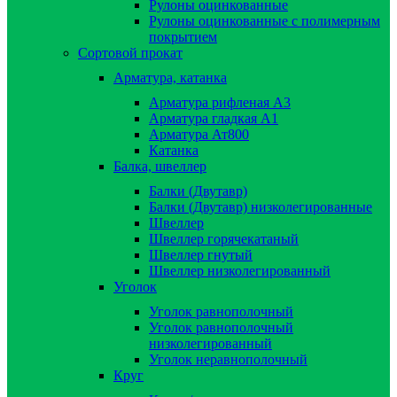
Рулоны оцинкованные
Рулоны оцинкованные с полимерным
покрытием
Сортовой прокат
Арматура, катанка
Арматура рифленая А3
Арматура гладкая А1
Арматура Ат800
Катанка
Балка, швеллер
Балки (Двутавр)
Балки (Двутавр) низколегированные
Швеллер
Швеллер горячекатаный
Швеллер гнутый
Швеллер низколегированный
Уголок
Уголок равнополочный
Уголок равнополочный
низколегированный
Уголок неравнополочный
Круг