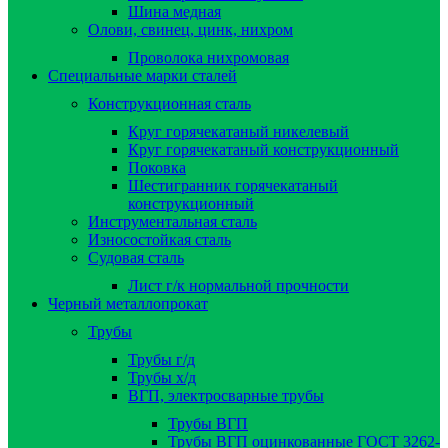
Шина медная
Олови, свинец, цинк, нихром
Проволока нихромовая
Специальные марки сталей
Конструкционная сталь
Круг горячекатаный никелевый
Круг горячекатаный конструкционный
Поковка
Шестигранник горячекатаный
конструкционный
Инструментальная сталь
Износостойкая сталь
Судовая сталь
Лист г/к нормальной прочности
Черный металлопрокат
Трубы
Трубы г/д
Трубы х/д
ВГП, электросварные трубы
Трубы ВГП
Трубы ВГП оцинкованные ГОСТ 3262-