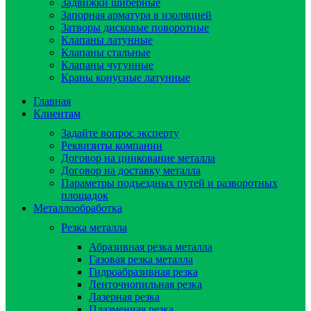
Задвижки шиберные
Запорная арматура в изоляцией
Затворы дисковые поворотные
Клапаны латунные
Клапаны стальные
Клапаны чугунные
Краны конусные латунные
Главная
Клиентам
Задайте вопрос эксперту
Реквизиты компании
Договор на цинкование металла
Договор на доставку металла
Параметры подъездных путей и разворотных
площадок
Металлообработка
Резка металла
Абразивная резка металла
Газовая резка металла
Гидроaбразивная резка
Ленточнопильная резка
Лазерная резка
Плазменная резка