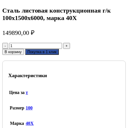
Сталь листовая конструкционная г/к
100х1500х6000, марка 40Х
149890,00
₽
Количество
товара
В корзину
Покупка в 1 клик
Сталь
листовая
конструкционная
г/
Характеристики
к
100х1500х6000,
марка
40Х
Цена за
т
Размер
100
Марка
40Х