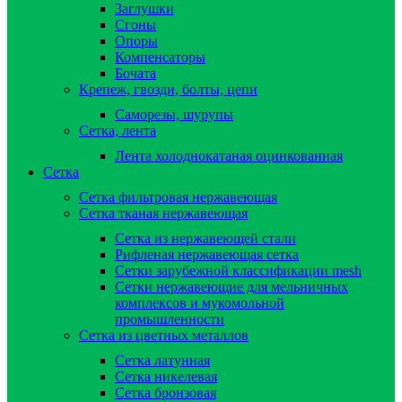
Заглушки
Сгоны
Опоры
Компенсаторы
Бочата
Крепеж, гвозди, болты, цепи
Саморезы, шурупы
Сетка, лента
Лента холоднокатаная оцинкованная
Сетка
Сетка фильтровая нержавеющая
Сетка тканая нержавеющая
Сетка из нержавеющей стали
Рифленая нержавеющая сетка
Сетки зарубежной классификации mesh
Сетки нержавеющие для мельничных
комплексов и мукомольной
промышленности
Сетка из цветных металлов
Сетка латунная
Сетка никелевая
Сетка бронзовая