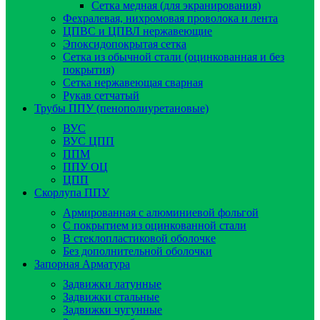
Сетка медная (для экранирования)
Фехралевая, нихромовая проволока и лента
ЦПВС и ЦПВЛ нержавеющие
Эпоксидопокрытая сетка
Сетка из обычной стали (оцинкованная и без
покрытия)
Сетка нержавеющая сварная
Рукав сетчатый
Трубы ППУ (пенополиуретановые)
ВУС
ВУС ЦПП
ППМ
ППУ ОЦ
ЦПП
Скорлупа ППУ
Армированная с алюминиевой фольгой
C покрытием из оцинкованной стали
В стеклопластиковой оболочке
Без дополнительной оболочки
Запорная Арматура
Задвижки латунные
Задвижки стальные
Задвижки чугунные