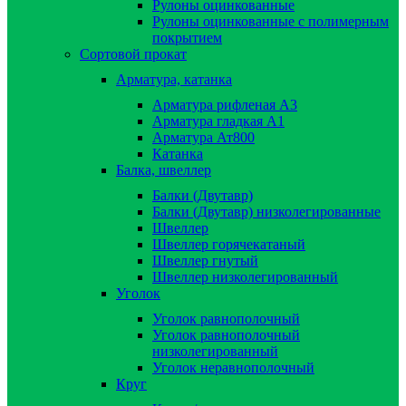
Рулоны оцинкованные
Рулоны оцинкованные с полимерным
покрытием
Сортовой прокат
Арматура, катанка
Арматура рифленая А3
Арматура гладкая А1
Арматура Ат800
Катанка
Балка, швеллер
Балки (Двутавр)
Балки (Двутавр) низколегированные
Швеллер
Швеллер горячекатаный
Швеллер гнутый
Швеллер низколегированный
Уголок
Уголок равнополочный
Уголок равнополочный
низколегированный
Уголок неравнополочный
Круг