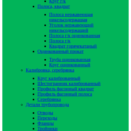
Круг г/к
Полоса, квадрат
Полоса нержавеющая
никельсодержащая
Уголок нержавеющий
никельсодержащий
Полоса г/к оцинкованная
Полоса г/к
Квадрат горячекатаный
Оцинкованный прокат
Труба оцинкованная
Круг оцинкованный
Калибровка, серебрянка
Круг калиброванный
Шестигранник калиброванный
Профиль фасонный квадрат
Профиль фасонный полоса
Серебрянка
Детали трубопровода
Отводы
Переходы
Фланцы
Тройники