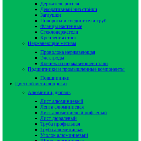
Держатель ригеля
Декоративный низ стойки
Заглушки
Повороты и соединители труб
Фланцы настенные
Стеклодержатели
Крепления стоек
Нержавеющие метизы
Проволока нержавеющая
Электроды
Крепёж из нержавеющей стали
Подшипники и промышленные компоненты
Подшипники
Цветной металлопрокат
Алюминий, дюраль
Лист алюминиевый
Лента алюминиевая
Лист алюминиевый рифленый
Лист дюралевый
Труба профильная
Труба алюминиевая
Уголок алюминиевый
Шина алюминиевая