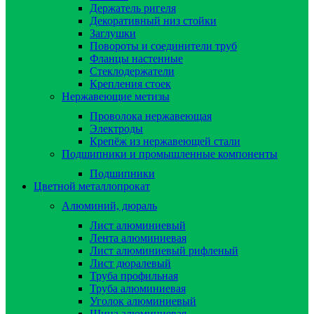
Держатель ригеля
Декоративный низ стойки
Заглушки
Повороты и соединители труб
Фланцы настенные
Стеклодержатели
Крепления стоек
Нержавеющие метизы
Проволока нержавеющая
Электроды
Крепёж из нержавеющей стали
Подшипники и промышленные компоненты
Подшипники
Цветной металлопрокат
Алюминий, дюраль
Лист алюминиевый
Лента алюминиевая
Лист алюминиевый рифленый
Лист дюралевый
Труба профильная
Труба алюминиевая
Уголок алюминиевый
Шина алюминиевая