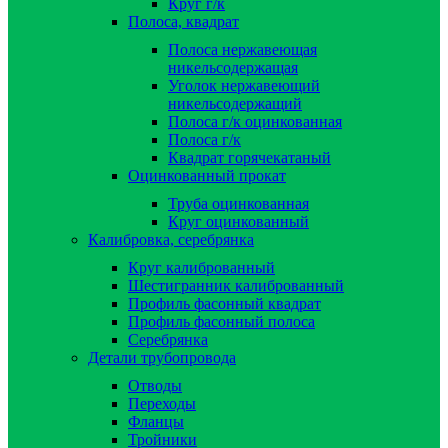
Круг г/к
Полоса, квадрат
Полоса нержавеющая
никельсодержащая
Уголок нержавеющий
никельсодержащий
Полоса г/к оцинкованная
Полоса г/к
Квадрат горячекатаный
Оцинкованный прокат
Труба оцинкованная
Круг оцинкованный
Калибровка, серебрянка
Круг калиброванный
Шестигранник калиброванный
Профиль фасонный квадрат
Профиль фасонный полоса
Серебрянка
Детали трубопровода
Отводы
Переходы
Фланцы
Тройники