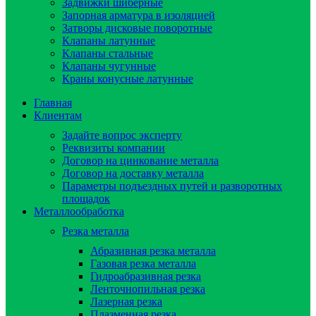
Задвижки шиберные
Запорная арматура в изоляцией
Затворы дисковые поворотные
Клапаны латунные
Клапаны стальные
Клапаны чугунные
Краны конусные латунные
Главная
Клиентам
Задайте вопрос эксперту
Реквизиты компании
Договор на цинкование металла
Договор на доставку металла
Параметры подъездных путей и разворотных
площадок
Металлообработка
Резка металла
Абразивная резка металла
Газовая резка металла
Гидроaбразивная резка
Ленточнопильная резка
Лазерная резка
Плазменная резка