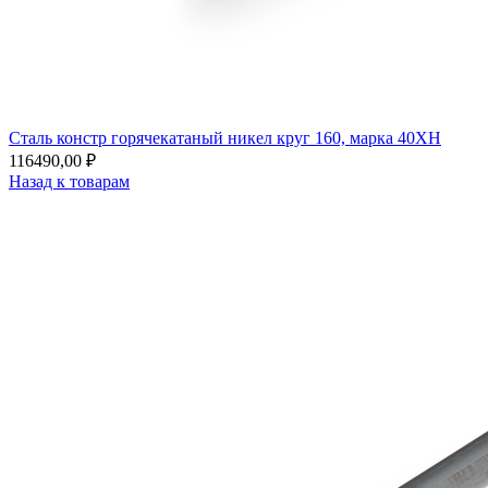
Сталь констр горячекатаный никел круг 160, марка 40ХН
116490,00
₽
Назад к товарам