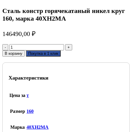
Сталь констр горячекатаный никел круг
160, марка 40ХН2МА
146490,00
₽
Количество
товара
В корзину
Покупка в 1 клик
Сталь
констр
горячекатаный
никел
Характеристики
круг
160,
марка
40ХН2МА
Цена за
т
Размер
160
Марка
40ХН2МА