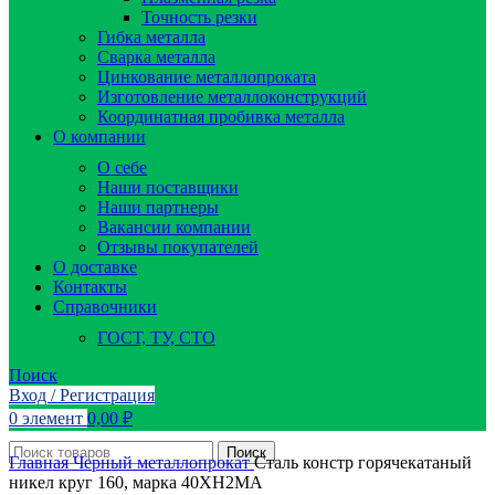
Точность резки
Гибка металла
Сварка металла
Цинкование металлопроката
Изготовление металлоконструкций
Координатная пробивка металла
О компании
О себе
Наши поставщики
Наши партнеры
Вакансии компании
Отзывы покупателей
О доставке
Контакты
Справочники
ГОСТ, ТУ, СТО
Поиск
Вход / Регистрация
0
элемент
0,00
₽
Поиск
Главная
Черный металлопрокат
Сталь констр горячекатаный
никел круг 160, марка 40ХН2МА