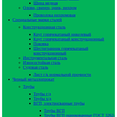
Шина медная
Олови, свинец, цинк, нихром
Проволока нихромовая
Специальные марки сталей
Конструкционная сталь
Круг горячекатаный никелевый
Круг горячекатаный конструкционный
Поковка
Шестигранник горячекатаный
конструкционный
Инструментальная сталь
Износостойкая сталь
Судовая сталь
Лист г/к нормальной прочности
Черный металлопрокат
Трубы
Трубы г/д
Трубы х/д
ВГП, электросварные трубы
Трубы ВГП
Трубы ВГП оцинкованные ГОСТ 3262-