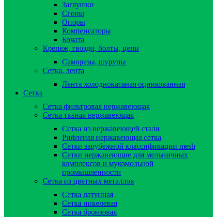
Заглушки
Сгоны
Опоры
Компенсаторы
Бочата
Крепеж, гвозди, болты, цепи
Саморезы, шурупы
Сетка, лента
Лента холоднокатаная оцинкованная
Сетка
Сетка фильтровая нержавеющая
Сетка тканая нержавеющая
Сетка из нержавеющей стали
Рифленая нержавеющая сетка
Сетки зарубежной классификации mesh
Сетки нержавеющие для мельничных
комплексов и мукомольной
промышленности
Сетка из цветных металлов
Сетка латунная
Сетка никелевая
Сетка бронзовая