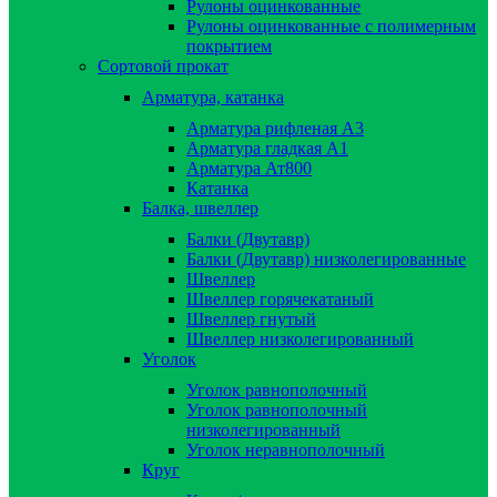
Рулоны оцинкованные
Рулоны оцинкованные с полимерным
покрытием
Сортовой прокат
Арматура, катанка
Арматура рифленая А3
Арматура гладкая А1
Арматура Ат800
Катанка
Балка, швеллер
Балки (Двутавр)
Балки (Двутавр) низколегированные
Швеллер
Швеллер горячекатаный
Швеллер гнутый
Швеллер низколегированный
Уголок
Уголок равнополочный
Уголок равнополочный
низколегированный
Уголок неравнополочный
Круг