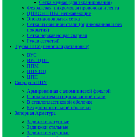
Сетка медная (для экранирования)
Фехралевая, нихромовая проволока и лента
ЦПВС и ЦПВЛ нержавеющие
Эпоксидопокрытая сетка
Сетка из обычной стали (оцинкованная и без
покрытия)
Сетка нержавеющая сварная
Рукав сетчатый
Трубы ППУ (пенополиуретановые)
ВУС
ВУС ЦПП
ППМ
ППУ ОЦ
ЦПП
Скорлупа ППУ
Армированная с алюминиевой фольгой
C покрытием из оцинкованной стали
В стеклопластиковой оболочке
Без дополнительной оболочки
Запорная Арматура
Задвижки латунные
Задвижки стальные
Задвижки чугунные