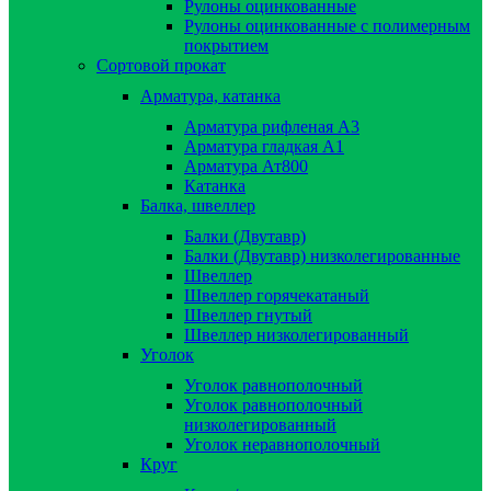
Рулоны оцинкованные
Рулоны оцинкованные с полимерным
покрытием
Сортовой прокат
Арматура, катанка
Арматура рифленая А3
Арматура гладкая А1
Арматура Ат800
Катанка
Балка, швеллер
Балки (Двутавр)
Балки (Двутавр) низколегированные
Швеллер
Швеллер горячекатаный
Швеллер гнутый
Швеллер низколегированный
Уголок
Уголок равнополочный
Уголок равнополочный
низколегированный
Уголок неравнополочный
Круг