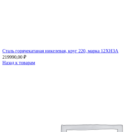
Сталь горячекатаная никелевая, круг 220, марка 12ХН3А
219990,00
₽
Назад к товарам