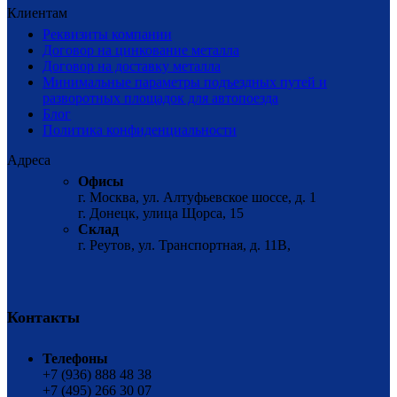
Клиентам
Реквизиты компании
Договор на цинкование металла
Договор на доставку металла
Минимальные параметры подъездных путей и
разворотных площадок для автопоезда
Блог
Политика конфиденциальности
Адреса
Офисы
г. Москва, ул. Алтуфьевское шоссе, д. 1
г. Донецк, улица Щорса, 15
Склад
г. Реутов, ул. Транспортная, д. 11В,
Контакты
Телефоны
+7 (936) 888 48 38
+7 (495) 266 30 07