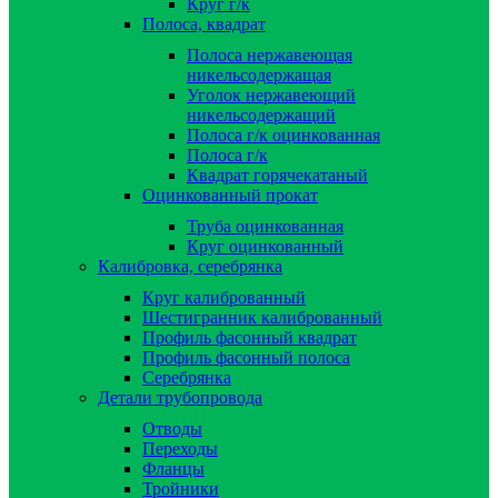
Круг г/к
Полоса, квадрат
Полоса нержавеющая
никельсодержащая
Уголок нержавеющий
никельсодержащий
Полоса г/к оцинкованная
Полоса г/к
Квадрат горячекатаный
Оцинкованный прокат
Труба оцинкованная
Круг оцинкованный
Калибровка, серебрянка
Круг калиброванный
Шестигранник калиброванный
Профиль фасонный квадрат
Профиль фасонный полоса
Серебрянка
Детали трубопровода
Отводы
Переходы
Фланцы
Тройники