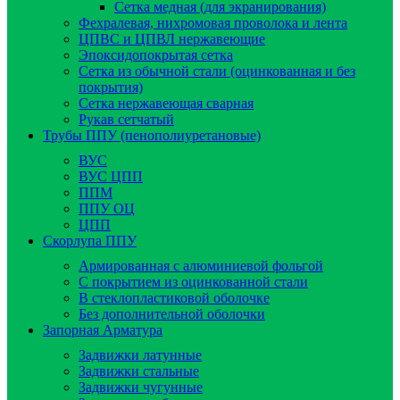
Сетка медная (для экранирования)
Фехралевая, нихромовая проволока и лента
ЦПВС и ЦПВЛ нержавеющие
Эпоксидопокрытая сетка
Сетка из обычной стали (оцинкованная и без
покрытия)
Сетка нержавеющая сварная
Рукав сетчатый
Трубы ППУ (пенополиуретановые)
ВУС
ВУС ЦПП
ППМ
ППУ ОЦ
ЦПП
Скорлупа ППУ
Армированная с алюминиевой фольгой
C покрытием из оцинкованной стали
В стеклопластиковой оболочке
Без дополнительной оболочки
Запорная Арматура
Задвижки латунные
Задвижки стальные
Задвижки чугунные