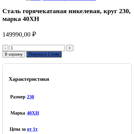
Сталь горячекатаная никелевая, круг 230,
марка 40ХН
149990,00
₽
Количество
товара
В корзину
Покупка в 1 клик
Сталь
горячекатаная
никелевая,
круг
Характеристики
230,
марка
40ХН
Размер
230
Марка
40ХН
Цена за
от 1т