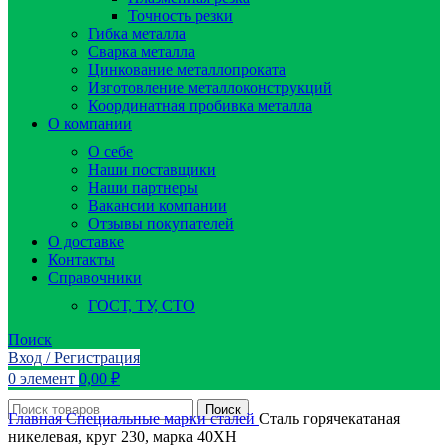
Точность резки
Гибка металла
Сварка металла
Цинкование металлопроката
Изготовление металлоконструкций
Координатная пробивка металла
О компании
О себе
Наши поставщики
Наши партнеры
Вакансии компании
Отзывы покупателей
О доставке
Контакты
Справочники
ГОСТ, ТУ, СТО
Поиск
Вход / Регистрация
0
элемент
0,00
₽
Поиск
Главная
Специальные марки сталей
Сталь горячекатаная
никелевая, круг 230, марка 40ХН