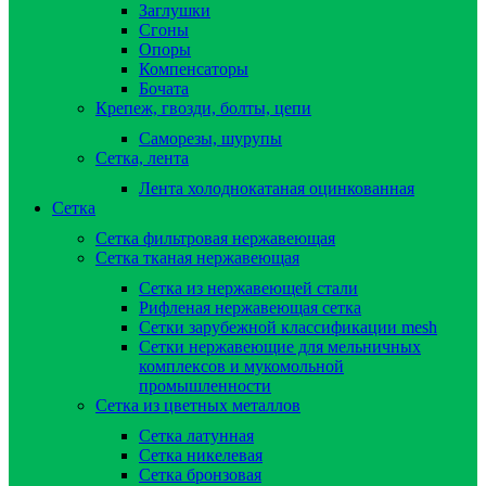
Заглушки
Сгоны
Опоры
Компенсаторы
Бочата
Крепеж, гвозди, болты, цепи
Саморезы, шурупы
Сетка, лента
Лента холоднокатаная оцинкованная
Сетка
Сетка фильтровая нержавеющая
Сетка тканая нержавеющая
Сетка из нержавеющей стали
Рифленая нержавеющая сетка
Сетки зарубежной классификации mesh
Сетки нержавеющие для мельничных
комплексов и мукомольной
промышленности
Сетка из цветных металлов
Сетка латунная
Сетка никелевая
Сетка бронзовая