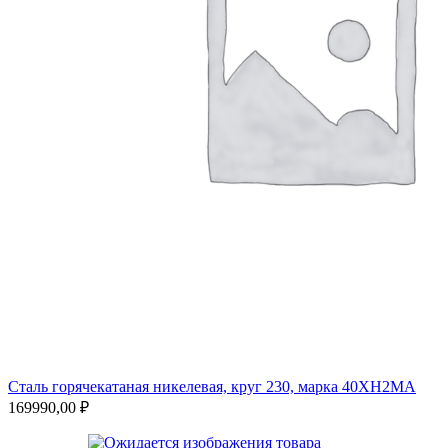
Сталь горячекатаная никелевая, круг 230, марка 40ХН2МА
169990,00
₽