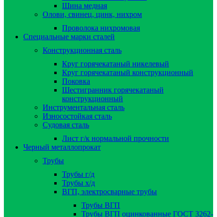
Шина медная
Олови, свинец, цинк, нихром
Проволока нихромовая
Специальные марки сталей
Конструкционная сталь
Круг горячекатаный никелевый
Круг горячекатаный конструкционный
Поковка
Шестигранник горячекатаный
конструкционный
Инструментальная сталь
Износостойкая сталь
Судовая сталь
Лист г/к нормальной прочности
Черный металлопрокат
Трубы
Трубы г/д
Трубы х/д
ВГП, электросварные трубы
Трубы ВГП
Трубы ВГП оцинкованные ГОСТ 3262-