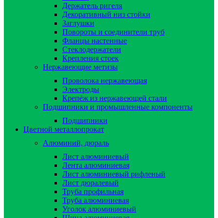
Держатель ригеля
Декоративный низ стойки
Заглушки
Повороты и соединители труб
Фланцы настенные
Стеклодержатели
Крепления стоек
Нержавеющие метизы
Проволока нержавеющая
Электроды
Крепёж из нержавеющей стали
Подшипники и промышленные компоненты
Подшипники
Цветной металлопрокат
Алюминий, дюраль
Лист алюминиевый
Лента алюминиевая
Лист алюминиевый рифленый
Лист дюралевый
Труба профильная
Труба алюминиевая
Уголок алюминиевый
Шина алюминиевая