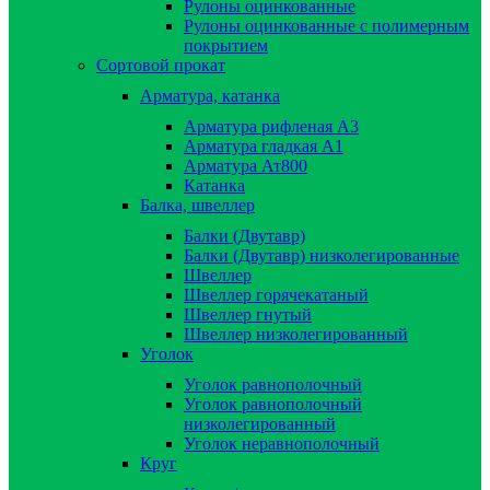
Рулоны оцинкованные
Рулоны оцинкованные с полимерным
покрытием
Сортовой прокат
Арматура, катанка
Арматура рифленая А3
Арматура гладкая А1
Арматура Ат800
Катанка
Балка, швеллер
Балки (Двутавр)
Балки (Двутавр) низколегированные
Швеллер
Швеллер горячекатаный
Швеллер гнутый
Швеллер низколегированный
Уголок
Уголок равнополочный
Уголок равнополочный
низколегированный
Уголок неравнополочный
Круг