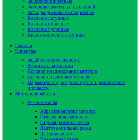
Задвижки шиберные
Запорная арматура в изоляцией
Затворы дисковые поворотные
Клапаны латунные
Клапаны стальные
Клапаны чугунные
Краны конусные латунные
Главная
Клиентам
Задайте вопрос эксперту
Реквизиты компании
Договор на цинкование металла
Договор на доставку металла
Параметры подъездных путей и разворотных
площадок
Металлообработка
Резка металла
Абразивная резка металла
Газовая резка металла
Гидроaбразивная резка
Ленточнопильная резка
Лазерная резка
Плазменная резка