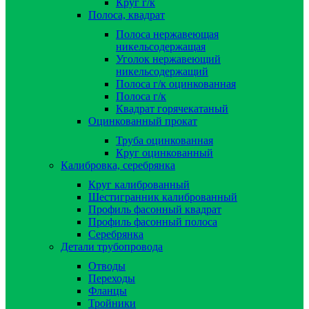
Круг г/к
Полоса, квадрат
Полоса нержавеющая
никельсодержащая
Уголок нержавеющий
никельсодержащий
Полоса г/к оцинкованная
Полоса г/к
Квадрат горячекатаный
Оцинкованный прокат
Труба оцинкованная
Круг оцинкованный
Калибровка, серебрянка
Круг калиброванный
Шестигранник калиброванный
Профиль фасонный квадрат
Профиль фасонный полоса
Серебрянка
Детали трубопровода
Отводы
Переходы
Фланцы
Тройники