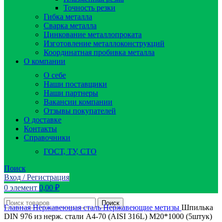
Точность резки
Гибка металла
Сварка металла
Цинкование металлопроката
Изготовление металлоконструкций
Координатная пробивка металла
О компании
О себе
Наши поставщики
Наши партнеры
Вакансии компании
Отзывы покупателей
О доставке
Контакты
Справочники
ГОСТ, ТУ, СТО
Поиск
Вход / Регистрация
0
элемент
0,00
₽
Поиск
Главная
Нержавеющая сталь
Нержавеющие метизы
Шпилька
DIN 976 из нерж. стали А4-70 (AISI 316L) М20*1000 (5штук)