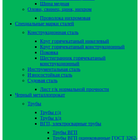
Шина медная
Олови, свинец, цинк, нихром
Проволока нихромовая
Специальные марки сталей
Конструкционная сталь
Круг горячекатаный никелевый
Круг горячекатаный конструкционный
Поковка
Шестигранник горячекатаный
конструкционный
Инструментальная сталь
Износостойкая сталь
Судовая сталь
Лист г/к нормальной прочности
Черный металлопрокат
Трубы
Трубы г/д
Трубы х/д
ВГП, электросварные трубы
Трубы ВГП
Трубы ВГП оцинкованные ГОСТ 3262-