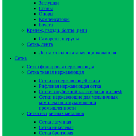
Заглушки
Сгоны
Опоры
Компенсаторы
Бочата
Крепеж, гвозди, болты, цепи
Саморезы, шурупы
Сетка, лента
Лента холоднокатаная оцинкованная
Сетка
Сетка фильтровая нержавеющая
Сетка тканая нержавеющая
Сетка из нержавеющей стали
Рифленая нержавеющая сетка
Сетки зарубежной классификации mesh
Сетки нержавеющие для мельничных
комплексов и мукомольной
промышленности
Сетка из цветных металлов
Сетка латунная
Сетка никелевая
Сетка бронзовая