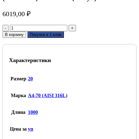
6019,00
₽
Количество
товара
В корзину
Покупка в 1 клик
Шпилька
DIN
976
из
Характеристики
нерж.
стали
А4-
70
Размер
20
(AISI
316L)
М20*1000
Марка
A4-70 (AISI 316L)
(5штук)
Длина
1000
Цена за
уп