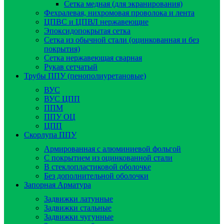
Сетка медная (для экранирования)
Фехралевая, нихромовая проволока и лента
ЦПВС и ЦПВЛ нержавеющие
Эпоксидопокрытая сетка
Сетка из обычной стали (оцинкованная и без
покрытия)
Сетка нержавеющая сварная
Рукав сетчатый
Трубы ППУ (пенополиуретановые)
ВУС
ВУС ЦПП
ППМ
ППУ ОЦ
ЦПП
Скорлупа ППУ
Армированная с алюминиевой фольгой
C покрытием из оцинкованной стали
В стеклопластиковой оболочке
Без дополнительной оболочки
Запорная Арматура
Задвижки латунные
Задвижки стальные
Задвижки чугунные