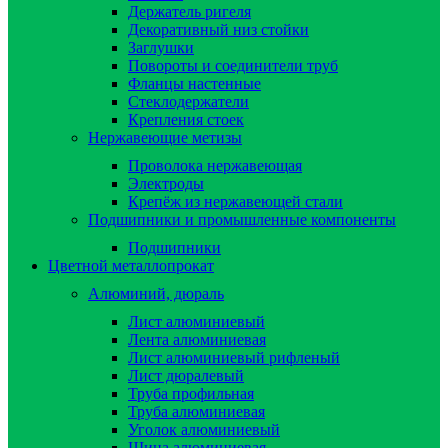
Держатель ригеля
Декоративный низ стойки
Заглушки
Повороты и соединители труб
Фланцы настенные
Стеклодержатели
Крепления стоек
Нержавеющие метизы
Проволока нержавеющая
Электроды
Крепёж из нержавеющей стали
Подшипники и промышленные компоненты
Подшипники
Цветной металлопрокат
Алюминий, дюраль
Лист алюминиевый
Лента алюминиевая
Лист алюминиевый рифленый
Лист дюралевый
Труба профильная
Труба алюминиевая
Уголок алюминиевый
Шина алюминиевая