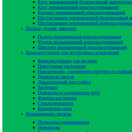
Круг нержавеющий безникелевый жаропроч
Круг нержавеющий никельсодержащий
Квадрат нержавеющий никельсодержащий
Шестигранник нержавеющий безникелевый 
Шестигранник нержавеющий никельсодержа
Полоса, уголок, швеллер
Полоса нержавеющая никельсодержащая
Уголок нержавеющий никельсодержащий
Швеллер нержавеющий никельсодержащий
Комплектующие для лестничных ограждений
Комплектующие для лестниц
Пристенные крепления
Наконечники, соединения поручня со стойкой
Держатель ригеля
Декоративный низ стойки
Заглушки
Повороты и соединители труб
Фланцы настенные
Стеклодержатели
Крепления стоек
Нержавеющие метизы
Проволока нержавеющая
Электроды