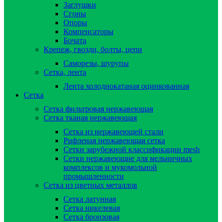
Заглушки
Сгоны
Опоры
Компенсаторы
Бочата
Крепеж, гвозди, болты, цепи
Саморезы, шурупы
Сетка, лента
Лента холоднокатаная оцинкованная
Сетка
Сетка фильтровая нержавеющая
Сетка тканая нержавеющая
Сетка из нержавеющей стали
Рифленая нержавеющая сетка
Сетки зарубежной классификации mesh
Сетки нержавеющие для мельничных
комплексов и мукомольной
промышленности
Сетка из цветных металлов
Сетка латунная
Сетка никелевая
Сетка бронзовая