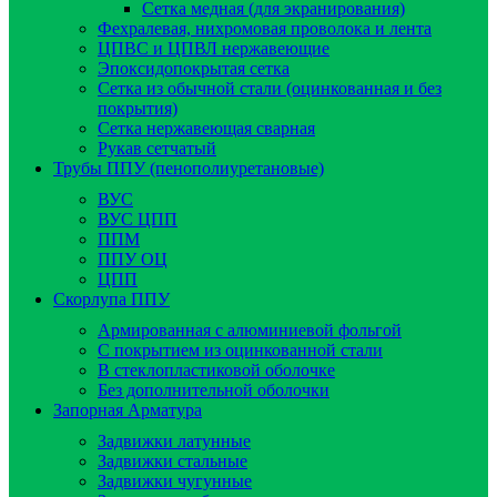
Сетка медная (для экранирования)
Фехралевая, нихромовая проволока и лента
ЦПВС и ЦПВЛ нержавеющие
Эпоксидопокрытая сетка
Сетка из обычной стали (оцинкованная и без
покрытия)
Сетка нержавеющая сварная
Рукав сетчатый
Трубы ППУ (пенополиуретановые)
ВУС
ВУС ЦПП
ППМ
ППУ ОЦ
ЦПП
Скорлупа ППУ
Армированная с алюминиевой фольгой
C покрытием из оцинкованной стали
В стеклопластиковой оболочке
Без дополнительной оболочки
Запорная Арматура
Задвижки латунные
Задвижки стальные
Задвижки чугунные