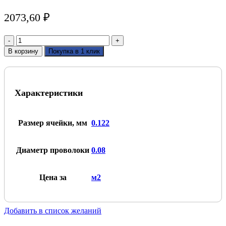
2073,60
₽
Количество
товара
В корзину
Покупка в 1 клик
Сетка
нержавеющая
125
mesh
Характеристики
Размер ячейки, мм
0.122
Диаметр проволоки
0.08
Цена за
м2
Добавить в список желаний