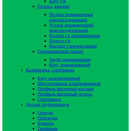
Круг г/к
Полоса, квадрат
Полоса нержавеющая
никельсодержащая
Уголок нержавеющий
никельсодержащий
Полоса г/к оцинкованная
Полоса г/к
Квадрат горячекатаный
Оцинкованный прокат
Труба оцинкованная
Круг оцинкованный
Калибровка, серебрянка
Круг калиброванный
Шестигранник калиброванный
Профиль фасонный квадрат
Профиль фасонный полоса
Серебрянка
Детали трубопровода
Отводы
Переходы
Фланцы
Тройники