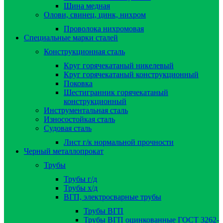
Шина медная
Олови, свинец, цинк, нихром
Проволока нихромовая
Специальные марки сталей
Конструкционная сталь
Круг горячекатаный никелевый
Круг горячекатаный конструкционный
Поковка
Шестигранник горячекатаный
конструкционный
Инструментальная сталь
Износостойкая сталь
Судовая сталь
Лист г/к нормальной прочности
Черный металлопрокат
Трубы
Трубы г/д
Трубы х/д
ВГП, электросварные трубы
Трубы ВГП
Трубы ВГП оцинкованные ГОСТ 3262-