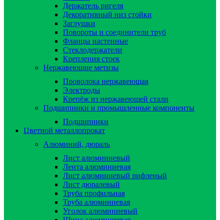
Держатель ригеля
Декоративный низ стойки
Заглушки
Повороты и соединители труб
Фланцы настенные
Стеклодержатели
Крепления стоек
Нержавеющие метизы
Проволока нержавеющая
Электроды
Крепёж из нержавеющей стали
Подшипники и промышленные компоненты
Подшипники
Цветной металлопрокат
Алюминий, дюраль
Лист алюминиевый
Лента алюминиевая
Лист алюминиевый рифленый
Лист дюралевый
Труба профильная
Труба алюминиевая
Уголок алюминиевый
Шина алюминиевая