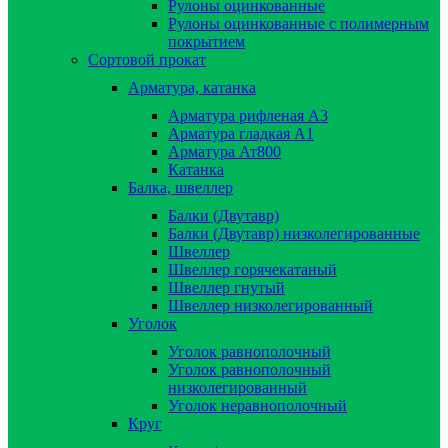
Рулоны оцинкованные
Рулоны оцинкованные с полимерным
покрытием
Сортовой прокат
Арматура, катанка
Арматура рифленая А3
Арматура гладкая А1
Арматура Ат800
Катанка
Балка, швеллер
Балки (Двутавр)
Балки (Двутавр) низколегированные
Швеллер
Швеллер горячекатаный
Швеллер гнутый
Швеллер низколегированный
Уголок
Уголок равнополочный
Уголок равнополочный
низколегированный
Уголок неравнополочный
Круг