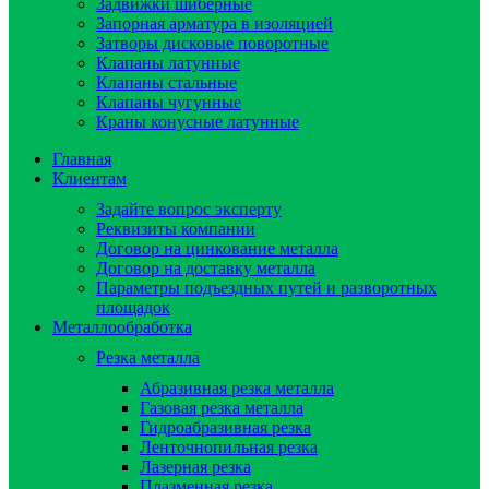
Задвижки шиберные
Запорная арматура в изоляцией
Затворы дисковые поворотные
Клапаны латунные
Клапаны стальные
Клапаны чугунные
Краны конусные латунные
Главная
Клиентам
Задайте вопрос эксперту
Реквизиты компании
Договор на цинкование металла
Договор на доставку металла
Параметры подъездных путей и разворотных
площадок
Металлообработка
Резка металла
Абразивная резка металла
Газовая резка металла
Гидроaбразивная резка
Ленточнопильная резка
Лазерная резка
Плазменная резка