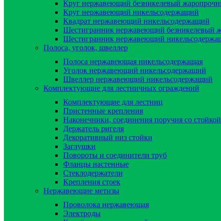
Круг нержавеющий безникелевый жаропроч
Круг нержавеющий никельсодержащий
Квадрат нержавеющий никельсодержащий
Шестигранник нержавеющий безникелевый 
Шестигранник нержавеющий никельсодержа
Полоса, уголок, швеллер
Полоса нержавеющая никельсодержащая
Уголок нержавеющий никельсодержащий
Швеллер нержавеющий никельсодержащий
Комплектующие для лестничных ограждений
Комплектующие для лестниц
Пристенные крепления
Наконечники, соединения поручня со стойкой
Держатель ригеля
Декоративный низ стойки
Заглушки
Повороты и соединители труб
Фланцы настенные
Стеклодержатели
Крепления стоек
Нержавеющие метизы
Проволока нержавеющая
Электроды