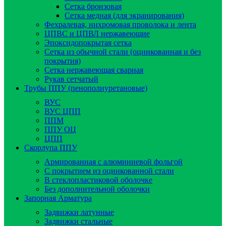
Сетка бронзовая
Сетка медная (для экранирования)
Фехралевая, нихромовая проволока и лента
ЦПВС и ЦПВЛ нержавеющие
Эпоксидопокрытая сетка
Сетка из обычной стали (оцинкованная и без
покрытия)
Сетка нержавеющая сварная
Рукав сетчатый
Трубы ППУ (пенополиуретановые)
ВУС
ВУС ЦПП
ППМ
ППУ ОЦ
ЦПП
Скорлупа ППУ
Армированная с алюминиевой фольгой
C покрытием из оцинкованной стали
В стеклопластиковой оболочке
Без дополнительной оболочки
Запорная Арматура
Задвижки латунные
Задвижки стальные