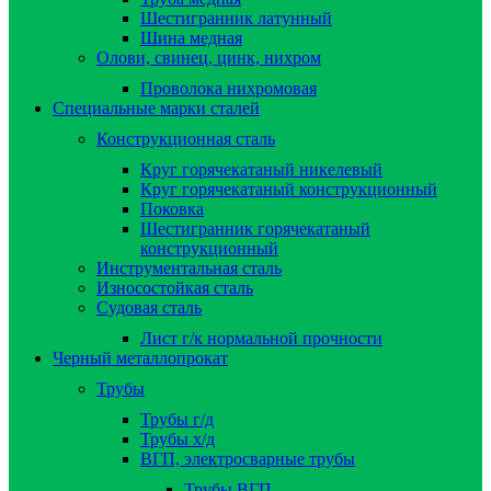
Шестигранник латунный
Шина медная
Олови, свинец, цинк, нихром
Проволока нихромовая
Специальные марки сталей
Конструкционная сталь
Круг горячекатаный никелевый
Круг горячекатаный конструкционный
Поковка
Шестигранник горячекатаный
конструкционный
Инструментальная сталь
Износостойкая сталь
Судовая сталь
Лист г/к нормальной прочности
Черный металлопрокат
Трубы
Трубы г/д
Трубы х/д
ВГП, электросварные трубы
Трубы ВГП