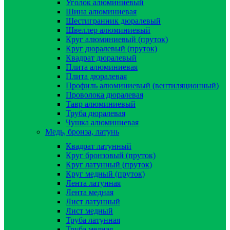
Уголок алюминиевый
Шина алюминиевая
Шестигранник дюралевый
Швеллер алюминиевый
Круг алюминиевый (пруток)
Круг дюралевый (пруток)
Квадрат дюралевый
Плита алюминиевая
Плита дюралевая
Профиль алюминиевый (вентиляционный)
Проволока дюралевая
Тавр алюминиевый
Труба дюралевая
Чушка алюминиевая
Медь, бронза, латунь
Квадрат латунный
Круг бронзовый (пруток)
Круг латунный (пруток)
Круг медный (пруток)
Лента латунная
Лента медная
Лист латунный
Лист медный
Труба латунная
Труба медная