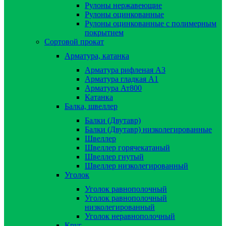
Рулоны нержавеющие
Рулоны оцинкованные
Рулоны оцинкованные с полимерным
покрытием
Сортовой прокат
Арматура, катанка
Арматура рифленая А3
Арматура гладкая А1
Арматура Ат800
Катанка
Балка, швеллер
Балки (Двутавр)
Балки (Двутавр) низколегированные
Швеллер
Швеллер горячекатаный
Швеллер гнутый
Швеллер низколегированный
Уголок
Уголок равнополочный
Уголок равнополочный
низколегированный
Уголок неравнополочный
Круг