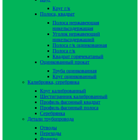
Круг г/к
Полоса, квадрат
Полоса нержавеющая
никельсодержащая
Уголок нержавеющий
никельсодержащий
Полоса г/к оцинкованная
Полоса г/к
Квадрат горячекатаный
Оцинкованный прокат
Труба оцинкованная
Круг оцинкованный
Калибровка, серебрянка
Круг калиброванный
Шестигранник калиброванный
Профиль фасонный квадрат
Профиль фасонный полоса
Серебрянка
Детали трубопровода
Отводы
Переходы
Фланцы