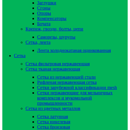
Заглушки
Сгоны
Опоры
Компенсаторы
Бочата
Крепеж, гвозди, болты, цепи
Саморезы, шурупы
Сетка, лента
Лента холоднокатаная оцинкованная
Сетка
Сетка фильтровая нержавеющая
Сетка тканая нержавеющая
Сетка из нержавеющей стали
Рифленая нержавеющая сетка
Сетки зарубежной классификации mesh
Сетки нержавеющие для мельничных
комплексов и мукомольной
промышленности
Сетка из цветных металлов
Сетка латунная
Сетка никелевая
Сетка бронзовая