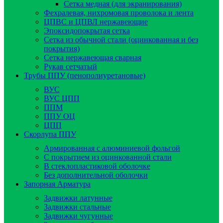
Сетка медная (для экранирования)
Фехралевая, нихромовая проволока и лента
ЦПВС и ЦПВЛ нержавеющие
Эпоксидопокрытая сетка
Сетка из обычной стали (оцинкованная и без
покрытия)
Сетка нержавеющая сварная
Рукав сетчатый
Трубы ППУ (пенополиуретановые)
ВУС
ВУС ЦПП
ППМ
ППУ ОЦ
ЦПП
Скорлупа ППУ
Армированная с алюминиевой фольгой
C покрытием из оцинкованной стали
В стеклопластиковой оболочке
Без дополнительной оболочки
Запорная Арматура
Задвижки латунные
Задвижки стальные
Задвижки чугунные