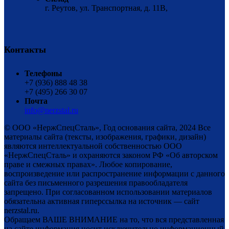
г. Реутов, ул. Транспортная, д. 11В,
Контакты
Телефоны
+7 (936) 888 48 38
+7 (495) 266 30 07
Почта
info@nerzstal.ru
© ООО «НержСпецСталь», Год основания сайта, 2024 Все
материалы сайта (тексты, изображения, графики, дизайн)
являются интеллектуальной собственностью ООО
«НержСпецСталь» и охраняются законом РФ «Об авторском
праве и смежных правах». Любое копирование,
воспроизведение или распространение информации с данного
сайта без письменного разрешения правообладателя
запрещено. При согласованном использовании материалов
обязательна активная гиперссылка на источник — сайт
nerzstal.ru.
Обращаем ВАШЕ ВНИМАНИЕ на то, что вся представленная
на сайте информация носит исключительно информационный