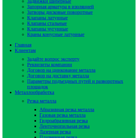
Задвижки шиберные
Запорная арматура в изоляцией
Затворы дисковые поворотные
Клапаны латунные
Клапаны стальные
Клапаны чугунные
Краны конусные латунные
Главная
Клиентам
Задайте вопрос эксперту
Реквизиты компании
Договор на цинкование металла
Договор на доставку металла
Параметры подъездных путей и разворотных
площадок
Металлообработка
Резка металла
Абразивная резка металла
Газовая резка металла
Гидроaбразивная резка
Ленточнопильная резка
Лазерная резка
Плазменная резка