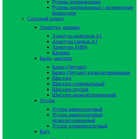
Рулоны оцинкованные
Рулоны оцинкованные с полимерным
покрытием
Сортовой прокат
Арматура, катанка
Арматура рифленая А3
Арматура гладкая А1
Арматура Ат800
Катанка
Балка, швеллер
Балки (Двутавр)
Балки (Двутавр) низколегированные
Швеллер
Швеллер горячекатаный
Швеллер гнутый
Швеллер низколегированный
Уголок
Уголок равнополочный
Уголок равнополочный
низколегированный
Уголок неравнополочный
Круг