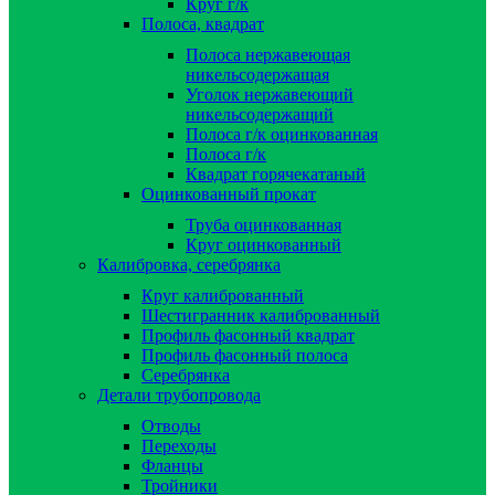
Круг г/к
Полоса, квадрат
Полоса нержавеющая
никельсодержащая
Уголок нержавеющий
никельсодержащий
Полоса г/к оцинкованная
Полоса г/к
Квадрат горячекатаный
Оцинкованный прокат
Труба оцинкованная
Круг оцинкованный
Калибровка, серебрянка
Круг калиброванный
Шестигранник калиброванный
Профиль фасонный квадрат
Профиль фасонный полоса
Серебрянка
Детали трубопровода
Отводы
Переходы
Фланцы
Тройники