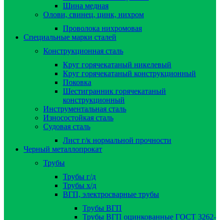
Шина медная
Олови, свинец, цинк, нихром
Проволока нихромовая
Специальные марки сталей
Конструкционная сталь
Круг горячекатаный никелевый
Круг горячекатаный конструкционный
Поковка
Шестигранник горячекатаный
конструкционный
Инструментальная сталь
Износостойкая сталь
Судовая сталь
Лист г/к нормальной прочности
Черный металлопрокат
Трубы
Трубы г/д
Трубы х/д
ВГП, электросварные трубы
Трубы ВГП
Трубы ВГП оцинкованные ГОСТ 3262-