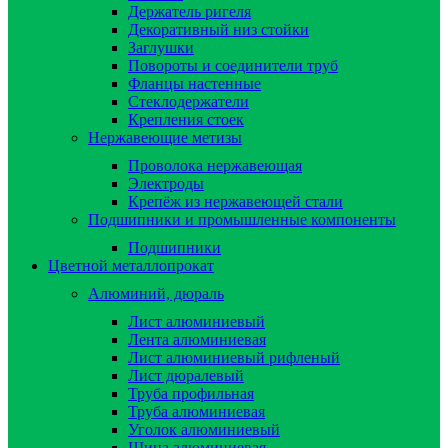
Держатель ригеля
Декоративный низ стойки
Заглушки
Повороты и соединители труб
Фланцы настенные
Стеклодержатели
Крепления стоек
Нержавеющие метизы
Проволока нержавеющая
Электроды
Крепёж из нержавеющей стали
Подшипники и промышленные компоненты
Подшипники
Цветной металлопрокат
Алюминий, дюраль
Лист алюминиевый
Лента алюминиевая
Лист алюминиевый рифленый
Лист дюралевый
Труба профильная
Труба алюминиевая
Уголок алюминиевый
Шина алюминиевая