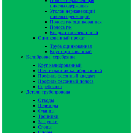
Полоса нержавеющая
никельсодержащая
Уголок нержавеющий
никельсодержащий
Полоса г/к оцинкованная
Полоса г/к
Квадрат горячекатаный
Оцинкованный прокат
Труба оцинкованная
Круг оцинкованный
Калибровка, серебрянка
Круг калиброванный
Шестигранник калиброванный
Профиль фасонный квадрат
Профиль фасонный полоса
Серебрянка
Детали трубопровода
Отводы
Переходы
Фланцы
Тройники
Заглушки
Сгоны
Опоры