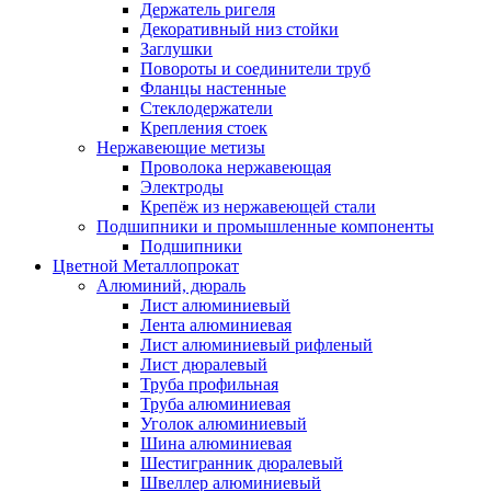
Держатель ригеля
Декоративный низ стойки
Заглушки
Повороты и соединители труб
Фланцы настенные
Стеклодержатели
Крепления стоек
Нержавеющие метизы
Проволока нержавеющая
Электроды
Крепёж из нержавеющей стали
Подшипники и промышленные компоненты
Подшипники
Цветной Металлопрокат
Алюминий, дюраль
Лист алюминиевый
Лента алюминиевая
Лист алюминиевый рифленый
Лист дюралевый
Труба профильная
Труба алюминиевая
Уголок алюминиевый
Шина алюминиевая
Шестигранник дюралевый
Швеллер алюминиевый