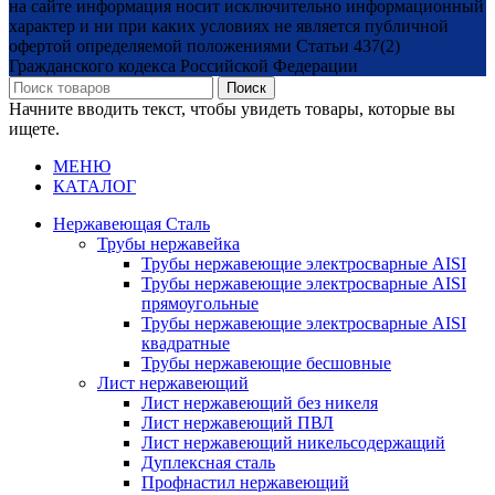
на сайте информация носит исключительно информационный
характер и ни при каких условиях не является публичной
офертой определяемой положениями Статьи 437(2)
Гражданского кодекса Российской Федерации
Поиск
Начните вводить текст, чтобы увидеть товары, которые вы
ищете.
МЕНЮ
КАТАЛОГ
Нержавеющая Сталь
Трубы нержавейка
Трубы нержавеющие электросварные AISI
Трубы нержавеющие электросварные AISI
прямоугольные
Трубы нержавеющие электросварные AISI
квадратные
Трубы нержавеющие бесшовные
Лист нержавеющий
Лист нержавеющий без никеля
Лист нержавеющий ПВЛ
Лист нержавеющий никельсодержащий
Дуплексная сталь
Профнастил нержавеющий