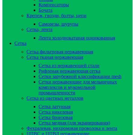
Компенсаторы
Бочата
Крепеж, гвозди, болты, цепи
Саморезы, шурупы
Сетка, лента
Лента холоднокатаная оцинкованная
Сетка
Сетка фильтровая нержавеющая
Сетка тканая нержавеющая
Сетка из нержавеющей стали
Рифленая нержавеющая сетка
Сетки зарубежной классификации mesh
Сетки нержавеющие для мельничных
комплексов и мукомольной
промышленности
Сетка из цветных металлов
Сетка латунная
Сетка никелевая
Сетка бронзовая
Сетка медная (для экранирования)
Фехралевая, нихромовая проволока и лента
ЦПВС и ЦПВЛ нержавеющие