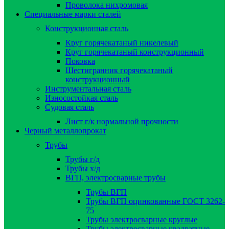
Проволока нихромовая
Специальные марки сталей
Конструкционная сталь
Круг горячекатаный никелевый
Круг горячекатаный конструкционный
Поковка
Шестигранник горячекатаный
конструкционный
Инструментальная сталь
Износостойкая сталь
Судовая сталь
Лист г/к нормальной прочности
Черный металлопрокат
Трубы
Трубы г/д
Трубы х/д
ВГП, электросварные трубы
Трубы ВГП
Трубы ВГП оцинкованные ГОСТ 3262-
75
Трубы электросварные круглые
Трубы электросварные квадратные