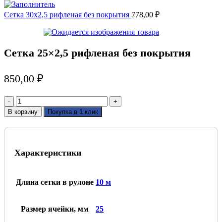
Сетка 30x2,5 рифленая без покрытия
778,00
₽
Сетка 25×2,5 рифленая без покрытия
850,00
₽
Количество
товара
В корзину
Покупка в 1 клик
Сетка
25x2,5
рифленая
без
Характеристики
покрытия
Длина сетки в рулоне
10 м
Размер ячейки, мм
25