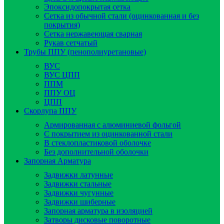
Эпоксидопокрытая сетка
Сетка из обычной стали (оцинкованная и без
покрытия)
Сетка нержавеющая сварная
Рукав сетчатый
Трубы ППУ (пенополиуретановые)
ВУС
ВУС ЦПП
ППМ
ППУ ОЦ
ЦПП
Скорлупа ППУ
Армированная с алюминиевой фольгой
C покрытием из оцинкованной стали
В стеклопластиковой оболочке
Без дополнительной оболочки
Запорная Арматура
Задвижки латунные
Задвижки стальные
Задвижки чугунные
Задвижки шиберные
Запорная арматура в изоляцией
Затворы дисковые поворотные