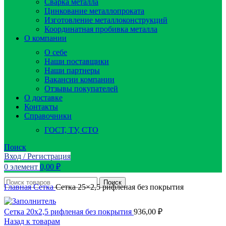
Сварка металла
Цинкование металлопроката
Изготовление металлоконструкций
Координатная пробивка металла
О компании
О себе
Наши поставщики
Наши партнеры
Вакансии компании
Отзывы покупателей
О доставке
Контакты
Справочники
ГОСТ, ТУ, СТО
Поиск
Вход / Регистрация
0
элемент
0,00
₽
Поиск
Главная
Сетка
Сетка 25×2,5 рифленая без покрытия
Сетка 20x2,5 рифленая без покрытия
936,00
₽
Назад к товарам