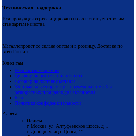
Техническая поддержка
Вся продукция сертифицирована и соответствует строгим
стандартам качества
Металлопрокат со склада оптом и в розницу. Доставка по
всей России.
Клиентам
Реквизиты компании
Договор на цинкование металла
Договор на доставку металла
Минимальные параметры подъездных путей и
разворотных площадок для автопоезда
Блог
Политика конфиденциальности
Адреса
Офисы
г. Москва, ул. Алтуфьевское шоссе, д. 1
г. Донецк, улица Щорса, 15