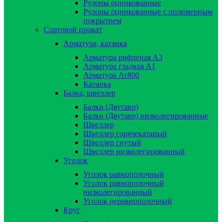
Рулоны оцинкованные
Рулоны оцинкованные с полимерным
покрытием
Сортовой прокат
Арматура, катанка
Арматура рифленая А3
Арматура гладкая А1
Арматура Ат800
Катанка
Балка, швеллер
Балки (Двутавр)
Балки (Двутавр) низколегированные
Швеллер
Швеллер горячекатаный
Швеллер гнутый
Швеллер низколегированный
Уголок
Уголок равнополочный
Уголок равнополочный
низколегированный
Уголок неравнополочный
Круг