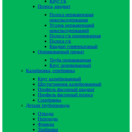
Круг г/к
Полоса, квадрат
Полоса нержавеющая
никельсодержащая
Уголок нержавеющий
никельсодержащий
Полоса г/к оцинкованная
Полоса г/к
Квадрат горячекатаный
Оцинкованный прокат
Труба оцинкованная
Круг оцинкованный
Калибровка, серебрянка
Круг калиброванный
Шестигранник калиброванный
Профиль фасонный квадрат
Профиль фасонный полоса
Серебрянка
Детали трубопровода
Отводы
Переходы
Фланцы
Тройники