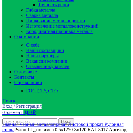
Точность резки
Гибка металла
Сварка металла
Цинкование металлопроката
Изготовление металлоконструкций
Координатная пробивка металла
О компании
О себе
Наши поставщики
Наши партнеры
Вакансии компании
Отзывы покупателей
О доставке
Контакты
Справочники
ГОСТ, ТУ, СТО
Поиск
Вход / Регистрация
0
элемент
0,00
₽
Поиск
Главная
Черный металлопрокат
Листовой прокат
Рулонная
сталь
Рулон ГЦ_полимер 0.5х1250 Zn120 RAL 8017 Арселор,