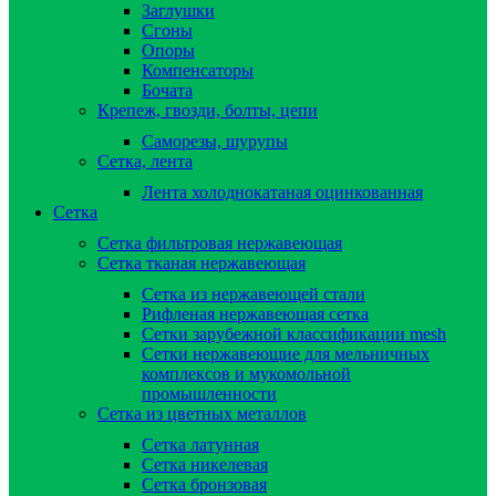
Заглушки
Сгоны
Опоры
Компенсаторы
Бочата
Крепеж, гвозди, болты, цепи
Саморезы, шурупы
Сетка, лента
Лента холоднокатаная оцинкованная
Сетка
Сетка фильтровая нержавеющая
Сетка тканая нержавеющая
Сетка из нержавеющей стали
Рифленая нержавеющая сетка
Сетки зарубежной классификации mesh
Сетки нержавеющие для мельничных
комплексов и мукомольной
промышленности
Сетка из цветных металлов
Сетка латунная
Сетка никелевая
Сетка бронзовая