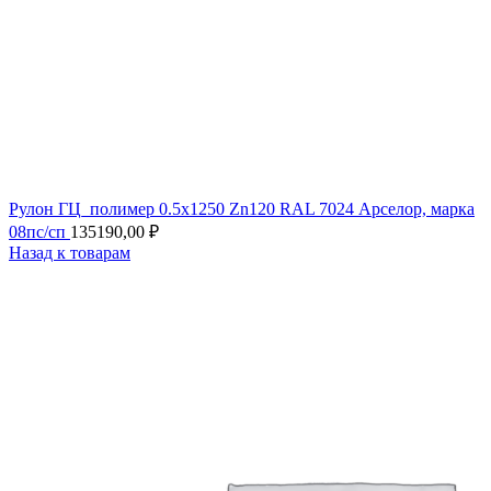
Рулон ГЦ_полимер 0.5х1250 Zn120 RAL 7024 Арселор, марка
08пс/сп
135190,00
₽
Назад к товарам