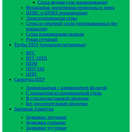
Сетка медная (для экранирования)
Фехралевая, нихромовая проволока и лента
ЦПВС и ЦПВЛ нержавеющие
Эпоксидопокрытая сетка
Сетка из обычной стали (оцинкованная и без
покрытия)
Сетка нержавеющая сварная
Рукав сетчатый
Трубы ППУ (пенополиуретановые)
ВУС
ВУС ЦПП
ППМ
ППУ ОЦ
ЦПП
Скорлупа ППУ
Армированная с алюминиевой фольгой
C покрытием из оцинкованной стали
В стеклопластиковой оболочке
Без дополнительной оболочки
Запорная Арматура
Задвижки латунные
Задвижки стальные
Задвижки чугунные