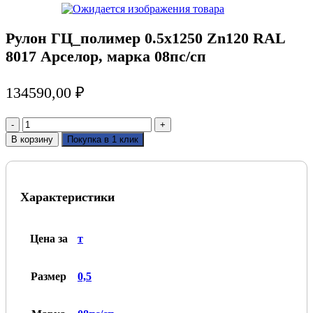
Рулон ГЦ_полимер 0.5х1250 Zn120 RAL
8017 Арселор, марка 08пс/сп
134590,00
₽
Количество
товара
В корзину
Покупка в 1 клик
Рулон
ГЦ_полимер
0.5х1250
Zn120
Характеристики
RAL
8017
Арселор,
марка
Цена за
т
08пс/
сп
Размер
0,5