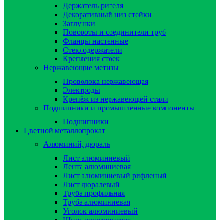
Держатель ригеля
Декоративный низ стойки
Заглушки
Повороты и соединители труб
Фланцы настенные
Стеклодержатели
Крепления стоек
Нержавеющие метизы
Проволока нержавеющая
Электроды
Крепёж из нержавеющей стали
Подшипники и промышленные компоненты
Подшипники
Цветной металлопрокат
Алюминий, дюраль
Лист алюминиевый
Лента алюминиевая
Лист алюминиевый рифленый
Лист дюралевый
Труба профильная
Труба алюминиевая
Уголок алюминиевый
Шина алюминиевая