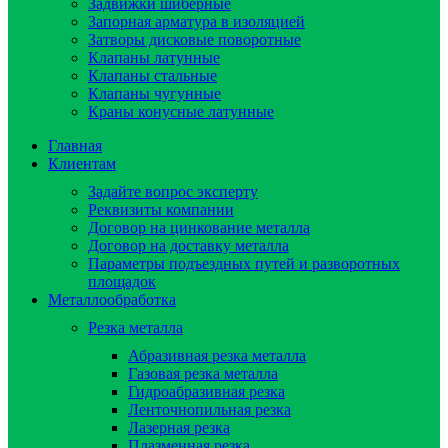
Задвижки шиберные
Запорная арматура в изоляцией
Затворы дисковые поворотные
Клапаны латунные
Клапаны стальные
Клапаны чугунные
Краны конусные латунные
Главная
Клиентам
Задайте вопрос эксперту
Реквизиты компании
Договор на цинкование металла
Договор на доставку металла
Параметры подъездных путей и разворотных
площадок
Металлообработка
Резка металла
Абразивная резка металла
Газовая резка металла
Гидроaбразивная резка
Ленточнопильная резка
Лазерная резка
Плазменная резка