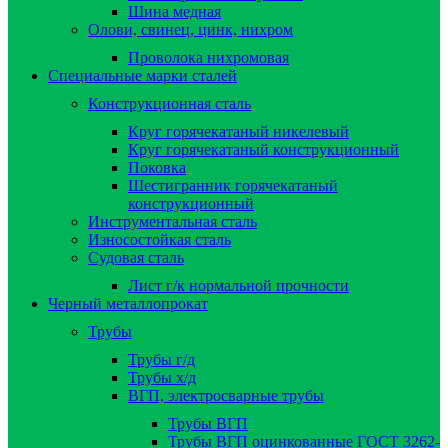
Шина медная
Олови, свинец, цинк, нихром
Проволока нихромовая
Специальные марки сталей
Конструкционная сталь
Круг горячекатаный никелевый
Круг горячекатаный конструкционный
Поковка
Шестигранник горячекатаный
конструкционный
Инструментальная сталь
Износостойкая сталь
Судовая сталь
Лист г/к нормальной прочности
Черный металлопрокат
Трубы
Трубы г/д
Трубы х/д
ВГП, электросварные трубы
Трубы ВГП
Трубы ВГП оцинкованные ГОСТ 3262-