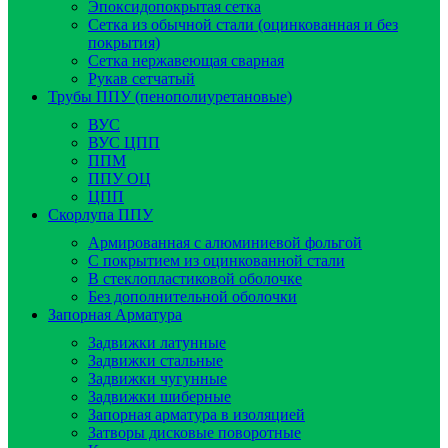
Эпоксидопокрытая сетка
Сетка из обычной стали (оцинкованная и без
покрытия)
Сетка нержавеющая сварная
Рукав сетчатый
Трубы ППУ (пенополиуретановые)
ВУС
ВУС ЦПП
ППМ
ППУ ОЦ
ЦПП
Скорлупа ППУ
Армированная с алюминиевой фольгой
C покрытием из оцинкованной стали
В стеклопластиковой оболочке
Без дополнительной оболочки
Запорная Арматура
Задвижки латунные
Задвижки стальные
Задвижки чугунные
Задвижки шиберные
Запорная арматура в изоляцией
Затворы дисковые поворотные