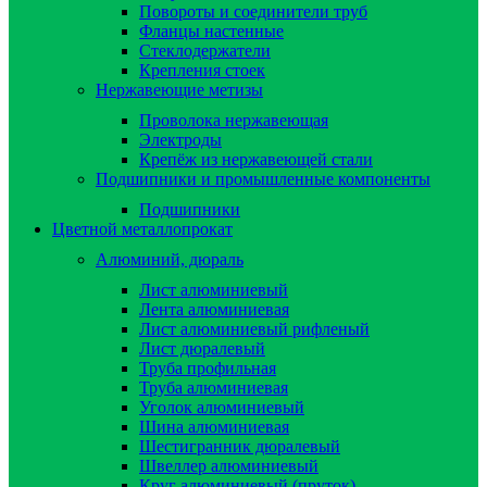
Повороты и соединители труб
Фланцы настенные
Стеклодержатели
Крепления стоек
Нержавеющие метизы
Проволока нержавеющая
Электроды
Крепёж из нержавеющей стали
Подшипники и промышленные компоненты
Подшипники
Цветной металлопрокат
Алюминий, дюраль
Лист алюминиевый
Лента алюминиевая
Лист алюминиевый рифленый
Лист дюралевый
Труба профильная
Труба алюминиевая
Уголок алюминиевый
Шина алюминиевая
Шестигранник дюралевый
Швеллер алюминиевый
Круг алюминиевый (пруток)