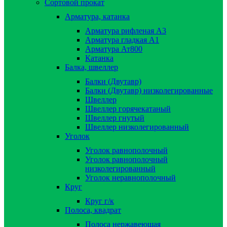
Сортовой прокат
Арматура, катанка
Арматура рифленая А3
Арматура гладкая А1
Арматура Ат800
Катанка
Балка, швеллер
Балки (Двутавр)
Балки (Двутавр) низколегированные
Швеллер
Швеллер горячекатаный
Швеллер гнутый
Швеллер низколегированный
Уголок
Уголок равнополочный
Уголок равнополочный
низколегированный
Уголок неравнополочный
Круг
Круг г/к
Полоса, квадрат
Полоса нержавеющая