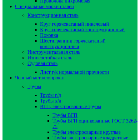
Проволока нихромовая
Специальные марки сталей
Конструкционная сталь
Круг горячекатаный никелевый
Круг горячекатаный конструкционный
Поковка
Шестигранник горячекатаный
конструкционный
Инструментальная сталь
Износостойкая сталь
Судовая сталь
Лист г/к нормальной прочности
Черный металлопрокат
Трубы
Трубы г/д
Трубы х/д
ВГП, электросварные трубы
Трубы ВГП
Трубы ВГП оцинкованные ГОСТ 3262-
75
Трубы электросварные круглые
Трубы электросварные квадратные