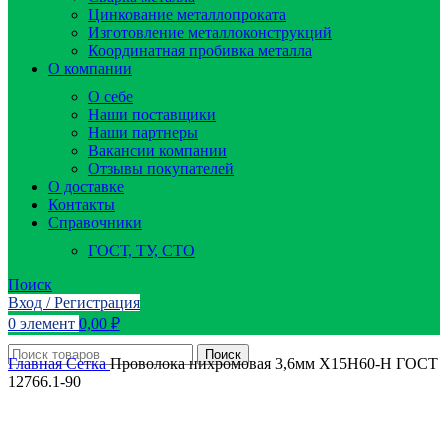
Цинкование металлопроката
Изготовление металлоконструкций
Координатная пробивка металла
О компании
О себе
Наши поставщики
Наши партнеры
Вакансии компании
Отзывы покупателей
О доставке
Контакты
Справочники
ГОСТ, ТУ, СТО
Поиск
Вход / Регистрация
0
элемент
0,00
₽
Поиск
Главная
Сетка
Проволока нихромовая 3,6мм Х15Н60-Н ГОСТ
12766.1-90