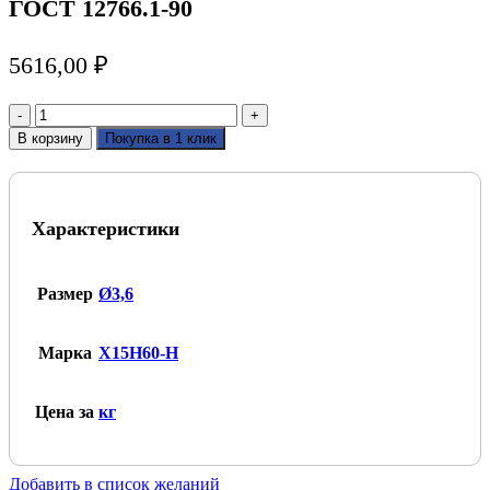
ГОСТ 12766.1-90
5616,00
₽
Количество
товара
В корзину
Покупка в 1 клик
Проволока
нихромовая
3,6мм
Х15Н60-
Характеристики
Н
ГОСТ
12766.1-
90
Размер
Ø3,6
Марка
Х15Н60-Н
Цена за
кг
Добавить в список желаний