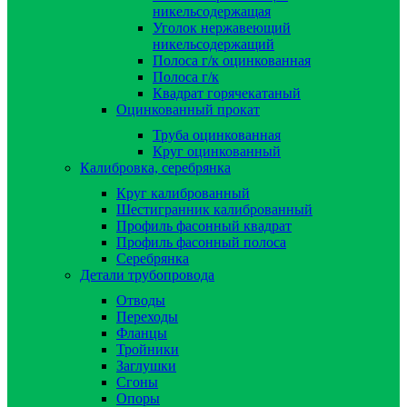
никельсодержащая
Уголок нержавеющий
никельсодержащий
Полоса г/к оцинкованная
Полоса г/к
Квадрат горячекатаный
Оцинкованный прокат
Труба оцинкованная
Круг оцинкованный
Калибровка, серебрянка
Круг калиброванный
Шестигранник калиброванный
Профиль фасонный квадрат
Профиль фасонный полоса
Серебрянка
Детали трубопровода
Отводы
Переходы
Фланцы
Тройники
Заглушки
Сгоны
Опоры