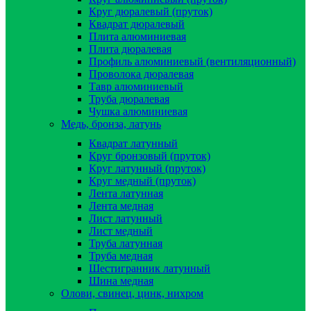
Круг дюралевый (пруток)
Квадрат дюралевый
Плита алюминиевая
Плита дюралевая
Профиль алюминиевый (вентиляционный)
Проволока дюралевая
Тавр алюминиевый
Труба дюралевая
Чушка алюминиевая
Медь, бронза, латунь
Квадрат латунный
Круг бронзовый (пруток)
Круг латунный (пруток)
Круг медный (пруток)
Лента латунная
Лента медная
Лист латунный
Лист медный
Труба латунная
Труба медная
Шестигранник латунный
Шина медная
Олови, свинец, цинк, нихром