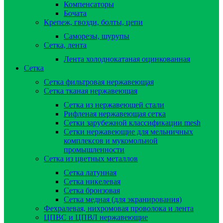
Компенсаторы
Бочата
Крепеж, гвозди, болты, цепи
Саморезы, шурупы
Сетка, лента
Лента холоднокатаная оцинкованная
Сетка
Сетка фильтровая нержавеющая
Сетка тканая нержавеющая
Сетка из нержавеющей стали
Рифленая нержавеющая сетка
Сетки зарубежной классификации mesh
Сетки нержавеющие для мельничных
комплексов и мукомольной
промышленности
Сетка из цветных металлов
Сетка латунная
Сетка никелевая
Сетка бронзовая
Сетка медная (для экранирования)
Фехралевая, нихромовая проволока и лента
ЦПВС и ЦПВЛ нержавеющие