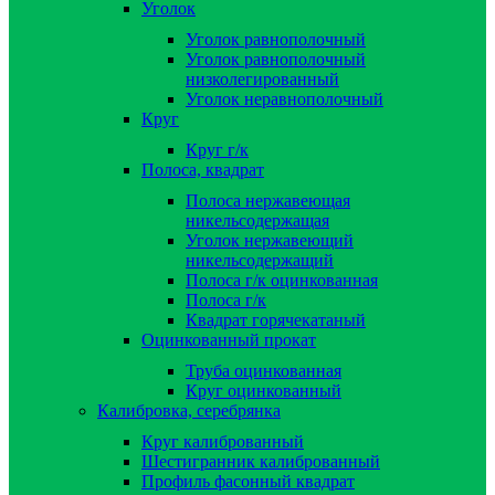
Уголок
Уголок равнополочный
Уголок равнополочный
низколегированный
Уголок неравнополочный
Круг
Круг г/к
Полоса, квадрат
Полоса нержавеющая
никельсодержащая
Уголок нержавеющий
никельсодержащий
Полоса г/к оцинкованная
Полоса г/к
Квадрат горячекатаный
Оцинкованный прокат
Труба оцинкованная
Круг оцинкованный
Калибровка, серебрянка
Круг калиброванный
Шестигранник калиброванный
Профиль фасонный квадрат