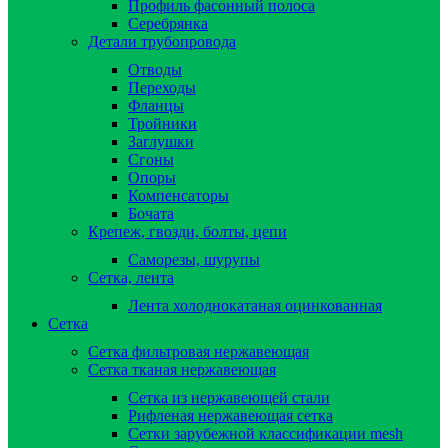
Профиль фасонный полоса
Серебрянка
Детали трубопровода
Отводы
Переходы
Фланцы
Тройники
Заглушки
Сгоны
Опоры
Компенсаторы
Бочата
Крепеж, гвозди, болты, цепи
Саморезы, шурупы
Сетка, лента
Лента холоднокатаная оцинкованная
Сетка
Сетка фильтровая нержавеющая
Сетка тканая нержавеющая
Сетка из нержавеющей стали
Рифленая нержавеющая сетка
Сетки зарубежной классификации mesh