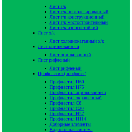
Лист г/к
Лист г/к низколегированный
Лист г/к конструкционный
Лист г/к мостостроительный
Лист г/к износостойкий
Лист х/к
Лист холоднокатанный х/к
Лист оцинкованный
Лист оцинкованный
Лист рифленый
Лист рифленый
Профнастил (профлист)
Профнастил Н60
Профнастил Н75
Профнастил оцинкованный
Профнастил окрашенный
Профнастил С8
Профнастил С20
Профнастил Н57
Профнастил Н114
Доборные элементы
Водосточная система