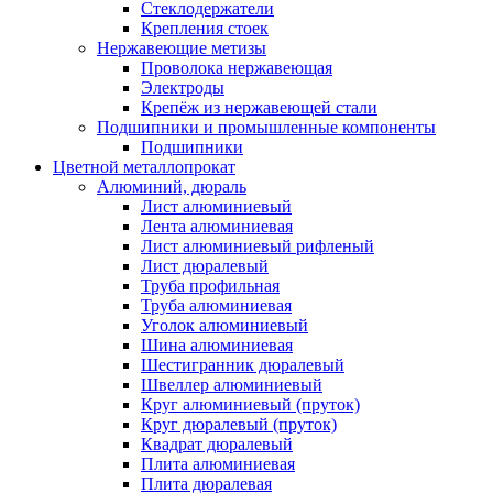
Стеклодержатели
Крепления стоек
Нержавеющие метизы
Проволока нержавеющая
Электроды
Крепёж из нержавеющей стали
Подшипники и промышленные компоненты
Подшипники
Цветной металлопрокат
Алюминий, дюраль
Лист алюминиевый
Лента алюминиевая
Лист алюминиевый рифленый
Лист дюралевый
Труба профильная
Труба алюминиевая
Уголок алюминиевый
Шина алюминиевая
Шестигранник дюралевый
Швеллер алюминиевый
Круг алюминиевый (пруток)
Круг дюралевый (пруток)
Квадрат дюралевый
Плита алюминиевая
Плита дюралевая