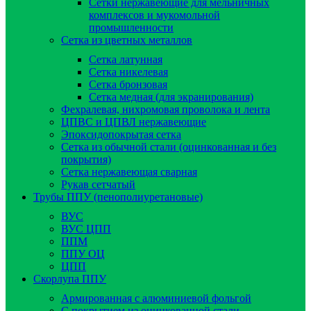
Сетки нержавеющие для мельничных
комплексов и мукомольной
промышленности
Сетка из цветных металлов
Сетка латунная
Сетка никелевая
Сетка бронзовая
Сетка медная (для экранирования)
Фехралевая, нихромовая проволока и лента
ЦПВС и ЦПВЛ нержавеющие
Эпоксидопокрытая сетка
Сетка из обычной стали (оцинкованная и без
покрытия)
Сетка нержавеющая сварная
Рукав сетчатый
Трубы ППУ (пенополиуретановые)
ВУС
ВУС ЦПП
ППМ
ППУ ОЦ
ЦПП
Скорлупа ППУ
Армированная с алюминиевой фольгой
C покрытием из оцинкованной стали