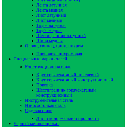
Лента латунная
Лента медная
Лист латунный
Лист медный
Труба латунная
Труба медная
Шестигранник латунный
Шина медная
Олови, свинец, цинк, нихром
Проволока нихромовая
Специальные марки сталей
Конструкционная сталь
Круг горячекатаный никелевый
Круг горячекатаный конструкционный
Поковка
Шестигранник горячекатаный
конструкционный
Инструментальная сталь
Износостойкая сталь
Судовая сталь
Лист г/к нормальной прочности
Черный металлопрокат