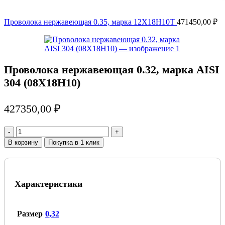
Проволока нержавеющая 0.35, марка 12Х18Н10Т
471450,00
₽
Проволока нержавеющая 0.32, марка AISI
304 (08Х18Н10)
427350,00
₽
Количество
товара
В корзину
Покупка в 1 клик
Проволока
нержавеющая
0.32,
марка
Характеристики
AISI
304
(08Х18Н10)
Размер
0,32