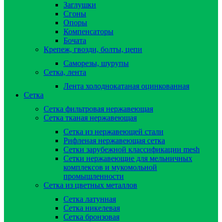
Заглушки
Сгоны
Опоры
Компенсаторы
Бочата
Крепеж, гвозди, болты, цепи
Саморезы, шурупы
Сетка, лента
Лента холоднокатаная оцинкованная
Сетка
Сетка фильтровая нержавеющая
Сетка тканая нержавеющая
Сетка из нержавеющей стали
Рифленая нержавеющая сетка
Сетки зарубежной классификации mesh
Сетки нержавеющие для мельничных
комплексов и мукомольной
промышленности
Сетка из цветных металлов
Сетка латунная
Сетка никелевая
Сетка бронзовая