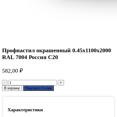
Профнастил окрашенный 0.45х1100х2000
RAL 7004 Россия С20
582,00
₽
Количество
товара
В корзину
Покупка в 1 клик
Профнастил
окрашенный
0.45х1100х2000
RAL
Характеристики
7004
Россия