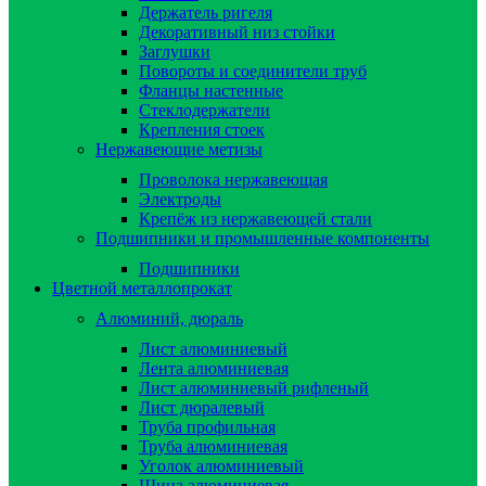
Держатель ригеля
Декоративный низ стойки
Заглушки
Повороты и соединители труб
Фланцы настенные
Стеклодержатели
Крепления стоек
Нержавеющие метизы
Проволока нержавеющая
Электроды
Крепёж из нержавеющей стали
Подшипники и промышленные компоненты
Подшипники
Цветной металлопрокат
Алюминий, дюраль
Лист алюминиевый
Лента алюминиевая
Лист алюминиевый рифленый
Лист дюралевый
Труба профильная
Труба алюминиевая
Уголок алюминиевый
Шина алюминиевая