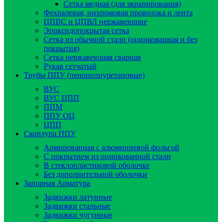
Сетка медная (для экранирования)
Фехралевая, нихромовая проволока и лента
ЦПВС и ЦПВЛ нержавеющие
Эпоксидопокрытая сетка
Сетка из обычной стали (оцинкованная и без
покрытия)
Сетка нержавеющая сварная
Рукав сетчатый
Трубы ППУ (пенополиуретановые)
ВУС
ВУС ЦПП
ППМ
ППУ ОЦ
ЦПП
Скорлупа ППУ
Армированная с алюминиевой фольгой
C покрытием из оцинкованной стали
В стеклопластиковой оболочке
Без дополнительной оболочки
Запорная Арматура
Задвижки латунные
Задвижки стальные
Задвижки чугунные