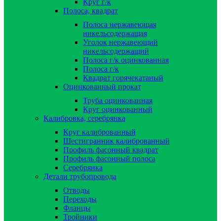
Круг г/к
Полоса, квадрат
Полоса нержавеющая
никельсодержащая
Уголок нержавеющий
никельсодержащий
Полоса г/к оцинкованная
Полоса г/к
Квадрат горячекатаный
Оцинкованный прокат
Труба оцинкованная
Круг оцинкованный
Калибровка, серебрянка
Круг калиброванный
Шестигранник калиброванный
Профиль фасонный квадрат
Профиль фасонный полоса
Серебрянка
Детали трубопровода
Отводы
Переходы
Фланцы
Тройники