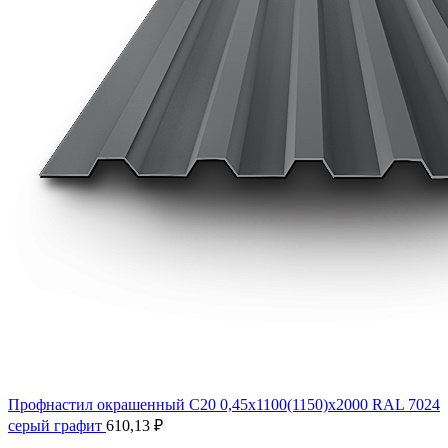
Профнастил окрашенный С20 0,45х1100(1150)х2000 RAL 7024
серый графит
610,13
₽