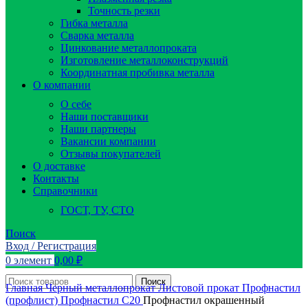
Точность резки
Гибка металла
Сварка металла
Цинкование металлопроката
Изготовление металлоконструкций
Координатная пробивка металла
О компании
О себе
Наши поставщики
Наши партнеры
Вакансии компании
Отзывы покупателей
О доставке
Контакты
Справочники
ГОСТ, ТУ, СТО
Поиск
Вход / Регистрация
0
элемент
0,00
₽
Поиск
Главная
Черный металлопрокат
Листовой прокат
Профнастил
(профлист)
Профнастил С20
Профнастил окрашенный