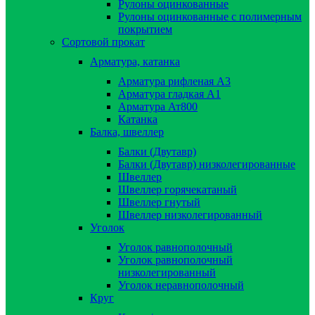
Рулоны оцинкованные
Рулоны оцинкованные с полимерным
покрытием
Сортовой прокат
Арматура, катанка
Арматура рифленая А3
Арматура гладкая А1
Арматура Ат800
Катанка
Балка, швеллер
Балки (Двутавр)
Балки (Двутавр) низколегированные
Швеллер
Швеллер горячекатаный
Швеллер гнутый
Швеллер низколегированный
Уголок
Уголок равнополочный
Уголок равнополочный
низколегированный
Уголок неравнополочный
Круг