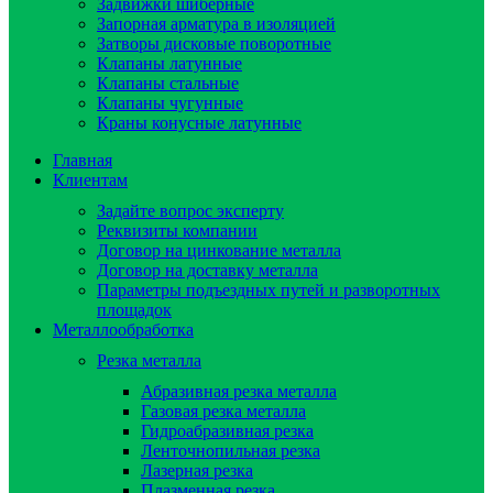
Задвижки шиберные
Запорная арматура в изоляцией
Затворы дисковые поворотные
Клапаны латунные
Клапаны стальные
Клапаны чугунные
Краны конусные латунные
Главная
Клиентам
Задайте вопрос эксперту
Реквизиты компании
Договор на цинкование металла
Договор на доставку металла
Параметры подъездных путей и разворотных
площадок
Металлообработка
Резка металла
Абразивная резка металла
Газовая резка металла
Гидроaбразивная резка
Ленточнопильная резка
Лазерная резка
Плазменная резка