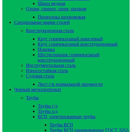
Шина медная
Олови, свинец, цинк, нихром
Проволока нихромовая
Специальные марки сталей
Конструкционная сталь
Круг горячекатаный никелевый
Круг горячекатаный конструкционный
Поковка
Шестигранник горячекатаный
конструкционный
Инструментальная сталь
Износостойкая сталь
Судовая сталь
Лист г/к нормальной прочности
Черный металлопрокат
Трубы
Трубы г/д
Трубы х/д
ВГП, электросварные трубы
Трубы ВГП
Трубы ВГП оцинкованные ГОСТ 3262-