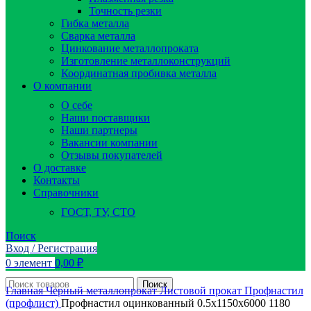
Точность резки
Гибка металла
Сварка металла
Цинкование металлопроката
Изготовление металлоконструкций
Координатная пробивка металла
О компании
О себе
Наши поставщики
Наши партнеры
Вакансии компании
Отзывы покупателей
О доставке
Контакты
Справочники
ГОСТ, ТУ, СТО
Поиск
Вход / Регистрация
0
элемент
0,00
₽
Поиск
Главная
Черный металлопрокат
Листовой прокат
Профнастил
(профлист)
Профнастил оцинкованный 0.5х1150х6000 1180