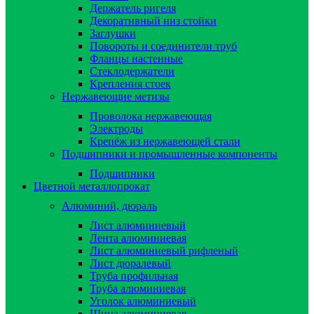
Держатель ригеля
Декоративный низ стойки
Заглушки
Повороты и соединители труб
Фланцы настенные
Стеклодержатели
Крепления стоек
Нержавеющие метизы
Проволока нержавеющая
Электроды
Крепёж из нержавеющей стали
Подшипники и промышленные компоненты
Подшипники
Цветной металлопрокат
Алюминий, дюраль
Лист алюминиевый
Лента алюминиевая
Лист алюминиевый рифленый
Лист дюралевый
Труба профильная
Труба алюминиевая
Уголок алюминиевый
Шина алюминиевая