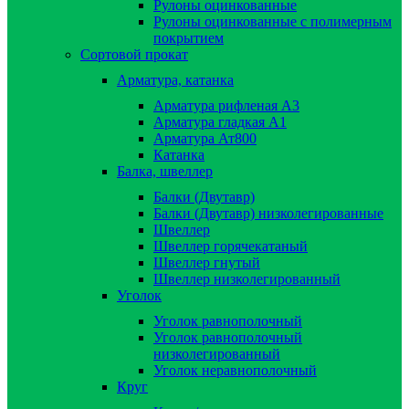
Рулоны оцинкованные
Рулоны оцинкованные с полимерным
покрытием
Сортовой прокат
Арматура, катанка
Арматура рифленая А3
Арматура гладкая А1
Арматура Ат800
Катанка
Балка, швеллер
Балки (Двутавр)
Балки (Двутавр) низколегированные
Швеллер
Швеллер горячекатаный
Швеллер гнутый
Швеллер низколегированный
Уголок
Уголок равнополочный
Уголок равнополочный
низколегированный
Уголок неравнополочный
Круг