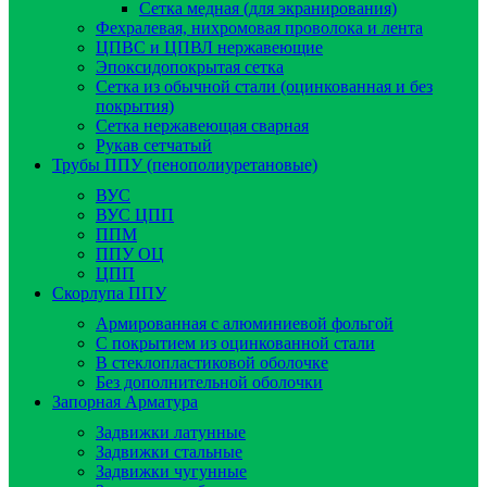
Сетка медная (для экранирования)
Фехралевая, нихромовая проволока и лента
ЦПВС и ЦПВЛ нержавеющие
Эпоксидопокрытая сетка
Сетка из обычной стали (оцинкованная и без
покрытия)
Сетка нержавеющая сварная
Рукав сетчатый
Трубы ППУ (пенополиуретановые)
ВУС
ВУС ЦПП
ППМ
ППУ ОЦ
ЦПП
Скорлупа ППУ
Армированная с алюминиевой фольгой
C покрытием из оцинкованной стали
В стеклопластиковой оболочке
Без дополнительной оболочки
Запорная Арматура
Задвижки латунные
Задвижки стальные
Задвижки чугунные