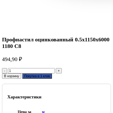
Профнастил оцинкованный 0.5х1150х6000
1180 С8
494,90
₽
Количество
товара
В корзину
Покупка в 1 клик
Профнастил
оцинкованный
0.5х1150х6000
1180
Характеристики
С8
Цена за
м