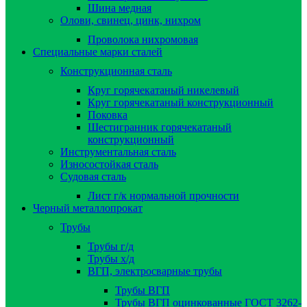
Шина медная
Олови, свинец, цинк, нихром
Проволока нихромовая
Специальные марки сталей
Конструкционная сталь
Круг горячекатаный никелевый
Круг горячекатаный конструкционный
Поковка
Шестигранник горячекатаный
конструкционный
Инструментальная сталь
Износостойкая сталь
Судовая сталь
Лист г/к нормальной прочности
Черный металлопрокат
Трубы
Трубы г/д
Трубы х/д
ВГП, электросварные трубы
Трубы ВГП
Трубы ВГП оцинкованные ГОСТ 3262-