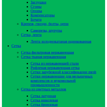
Заглушки
Сгоны
Опоры
Компенсаторы
Бочата
Крепеж, гвозди, болты, цепи
Саморезы, шурупы
Сетка, лента
Лента холоднокатаная оцинкованная
Сетка
Сетка фильтровая нержавеющая
Сетка тканая нержавеющая
Сетка из нержавеющей стали
Рифленая нержавеющая сетка
Сетки зарубежной классификации mesh
Сетки нержавеющие для мельничных
комплексов и мукомольной
промышленности
Сетка из цветных металлов
Сетка латунная
Сетка никелевая
Сетка бронзовая