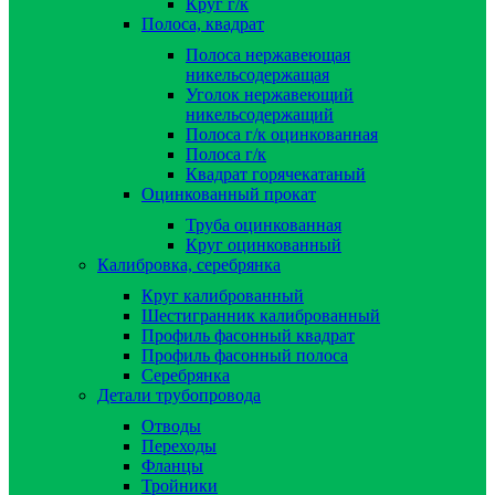
Круг г/к
Полоса, квадрат
Полоса нержавеющая
никельсодержащая
Уголок нержавеющий
никельсодержащий
Полоса г/к оцинкованная
Полоса г/к
Квадрат горячекатаный
Оцинкованный прокат
Труба оцинкованная
Круг оцинкованный
Калибровка, серебрянка
Круг калиброванный
Шестигранник калиброванный
Профиль фасонный квадрат
Профиль фасонный полоса
Серебрянка
Детали трубопровода
Отводы
Переходы
Фланцы
Тройники