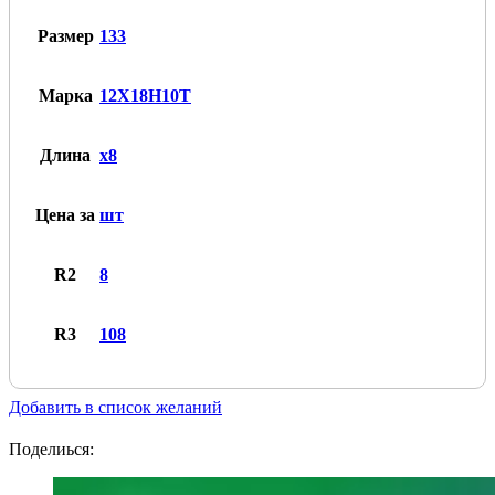
12Х18Н10Т
Размер
133
Марка
12Х18Н10Т
Длина
x8
Цена за
шт
R2
8
R3
108
Добавить в список желаний
Поделиься: