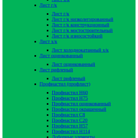
Лист г/к
Лист г/к
Лист г/к низколегированный
Лист г/к конструкционный
Лист г/к мостостроительный
Лист г/к износостойкий
Лист х/к
Лист холоднокатанный х/к
Лист оцинкованный
Лист оцинкованный
Лист рифленый
Лист рифленый
Профнастил (профлист)
Профнастил Н60
Профнастил Н75
Профнастил оцинкованный
Профнастил окрашенный
Профнастил С8
Профнастил С20
Профнастил Н57
Профнастил Н114
Доборные элементы