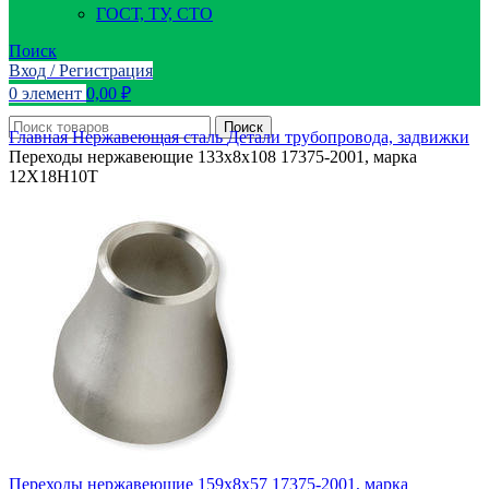
ГОСТ, ТУ, СТО
Поиск
Вход / Регистрация
0
элемент
0,00
₽
Поиск
Главная
Нержавеющая сталь
Детали трубопровода, задвижки
Переходы нержавеющие 133х8х108 17375-2001, марка
12Х18Н10Т
Переходы нержавеющие 159х8х57 17375-2001, марка