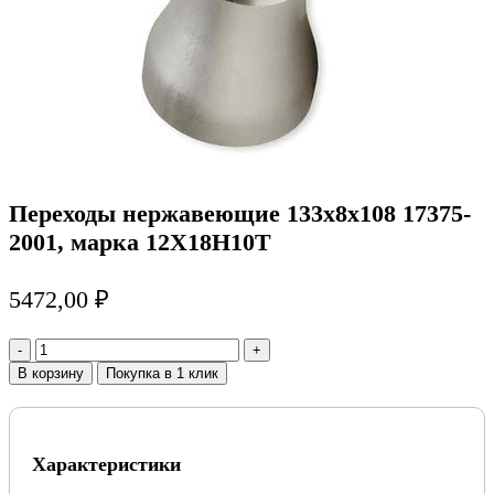
Переходы нержавеющие 133х8х108 17375-
2001, марка 12Х18Н10Т
5472,00
₽
Количество
товара
В корзину
Покупка в 1 клик
Переходы
нержавеющие
133х8х108
17375-
Характеристики
2001,
марка