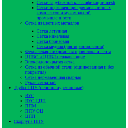
Сетки зарубежной классификации mesh
Сетки нержавеющие для мельничных
комплексов и мукомольной
промышленности
Сетка из цветных металлов
Сетка латунная
Сетка никелевая
Сетка бронзовая
Сетка медная (для экранирования)
Фехралевая, нихромовая проволока и лента
ЦПВС и ЦПВЛ нержавеющие
Эпоксидопокрытая сетка
Сетка из обычной стали (оцинкованная и без
покрытия)
Сетка нержавеющая сварная
Рукав сетчатый
Трубы ППУ (пенополиуретановые)
ВУС
ВУС ЦПП
ППМ
ППУ ОЦ
ЦПП
Скорлупа ППУ