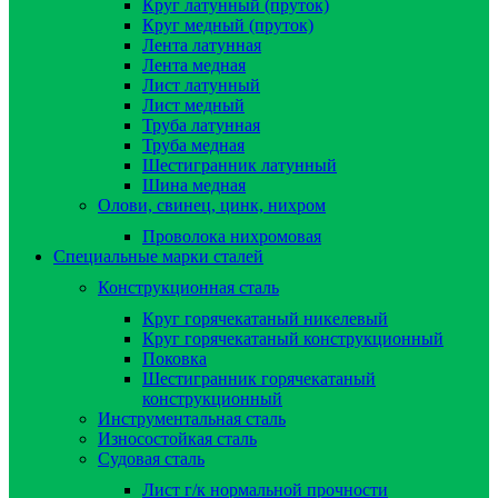
Круг латунный (пруток)
Круг медный (пруток)
Лента латунная
Лента медная
Лист латунный
Лист медный
Труба латунная
Труба медная
Шестигранник латунный
Шина медная
Олови, свинец, цинк, нихром
Проволока нихромовая
Специальные марки сталей
Конструкционная сталь
Круг горячекатаный никелевый
Круг горячекатаный конструкционный
Поковка
Шестигранник горячекатаный
конструкционный
Инструментальная сталь
Износостойкая сталь
Судовая сталь
Лист г/к нормальной прочности