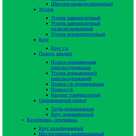
Швеллер низколегированный
Уголок
Уголок равнополочный
Уголок равнополочный
низколегированный
Уголок неравнополочный
Круг
Круг г/к
Полоса, квадрат
Полоса нержавеющая
никельсодержащая
Уголок нержавеющий
никельсодержащий
Полоса г/к оцинкованная
Полоса г/к
Квадрат горячекатаный
Оцинкованный прокат
Труба оцинкованная
Круг оцинкованный
Калибровка, серебрянка
Круг калиброванный
Шестигранник калиброванный