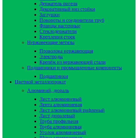
Держатель ригеля
Декоративный низ стойки
Заглушки
Повороты и соединители труб
Фланцы настенные
Стеклодержатели
Крепления стоек
Нержавеющие метизы
Проволока нержавеющая
Электроды
Крепёж из нержавеющей стали
Подшипники и промышленные компоненты
Подшипники
Цветной металлопрокат
Алюминий, дюраль
Лист алюминиевый
Лента алюминиевая
Лист алюминиевый рифленый
Лист дюралевый
Труба профильная
Труба алюминиевая
Уголок алюминиевый
Шина алюминиевая