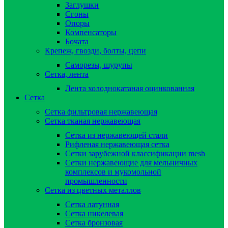
Заглушки
Сгоны
Опоры
Компенсаторы
Бочата
Крепеж, гвозди, болты, цепи
Саморезы, шурупы
Сетка, лента
Лента холоднокатаная оцинкованная
Сетка
Сетка фильтровая нержавеющая
Сетка тканая нержавеющая
Сетка из нержавеющей стали
Рифленая нержавеющая сетка
Сетки зарубежной классификации mesh
Сетки нержавеющие для мельничных
комплексов и мукомольной
промышленности
Сетка из цветных металлов
Сетка латунная
Сетка никелевая
Сетка бронзовая