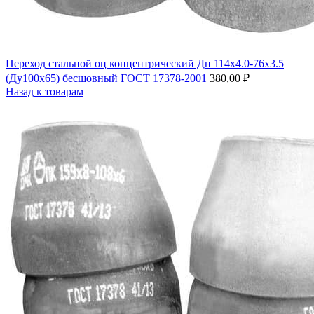
Переход стальной оц концентрический Дн 114х4.0-76х3.5
(Ду100х65) бесшовный ГОСТ 17378-2001
380,00
₽
Назад к товарам