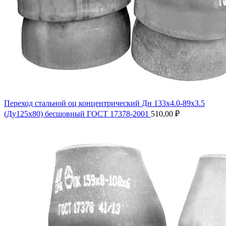
Переход стальной оц концентрический Дн 133х4.0-89х3.5
(Ду125х80) бесшовный ГОСТ 17378-2001
510,00
₽