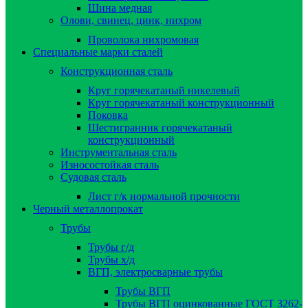
Шина медная
Олови, свинец, цинк, нихром
Проволока нихромовая
Специальные марки сталей
Конструкционная сталь
Круг горячекатаный никелевый
Круг горячекатаный конструкционный
Поковка
Шестигранник горячекатаный
конструкционный
Инструментальная сталь
Износостойкая сталь
Судовая сталь
Лист г/к нормальной прочности
Черный металлопрокат
Трубы
Трубы г/д
Трубы х/д
ВГП, электросварные трубы
Трубы ВГП
Трубы ВГП оцинкованные ГОСТ 3262-