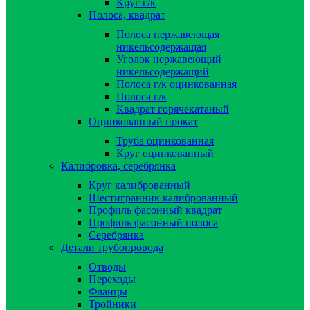
Круг г/к
Полоса, квадрат
Полоса нержавеющая
никельсодержащая
Уголок нержавеющий
никельсодержащий
Полоса г/к оцинкованная
Полоса г/к
Квадрат горячекатаный
Оцинкованный прокат
Труба оцинкованная
Круг оцинкованный
Калибровка, серебрянка
Круг калиброванный
Шестигранник калиброванный
Профиль фасонный квадрат
Профиль фасонный полоса
Серебрянка
Детали трубопровода
Отводы
Переходы
Фланцы
Тройники