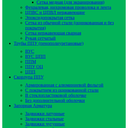
Сетка медная (для экранирования)
Фехралевая, нихромовая проволока и лента
ЦПВС и ЦПВЛ нержавеющие
Эпоксидопокрытая сетка
Сетка из обычной стали (оцинкованная и без
покрытия)
Сетка нержавеющая сварная
Рукав сетчатый
Трубы ППУ (пенополиуретановые)
ВУС
ВУС ЦПП
ППМ
ППУ ОЦ
ЦПП
Скорлупа ППУ
Армированная с алюминиевой фольгой
C покрытием из оцинкованной стали
В стеклопластиковой оболочке
Без дополнительной оболочки
Запорная Арматура
Задвижки латунные
Задвижки стальные
Задвижки чугунные