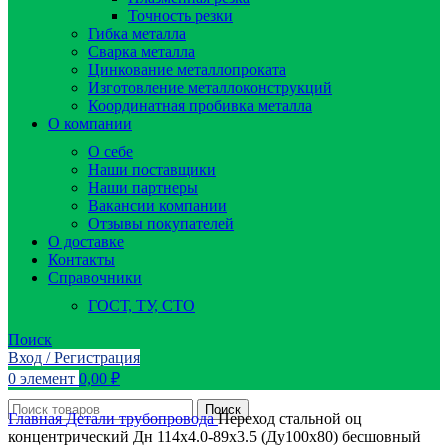
Точность резки
Гибка металла
Сварка металла
Цинкование металлопроката
Изготовление металлоконструкций
Координатная пробивка металла
О компании
О себе
Наши поставщики
Наши партнеры
Вакансии компании
Отзывы покупателей
О доставке
Контакты
Справочники
ГОСТ, ТУ, СТО
Поиск
Вход / Регистрация
0
элемент
0,00
₽
Поиск
Главная
Детали трубопровода
Переход стальной оц
концентрический Дн 114х4.0-89х3.5 (Ду100х80) бесшовный