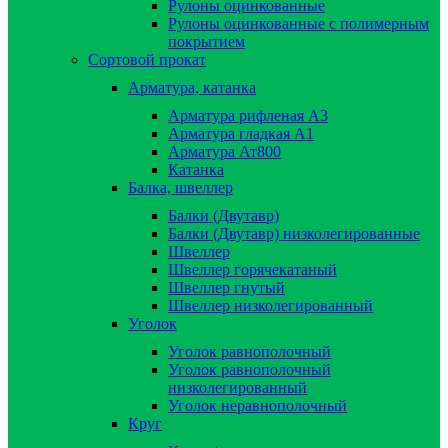
Рулоны оцинкованные
Рулоны оцинкованные с полимерным
покрытием
Сортовой прокат
Арматура, катанка
Арматура рифленая А3
Арматура гладкая А1
Арматура Ат800
Катанка
Балка, швеллер
Балки (Двутавр)
Балки (Двутавр) низколегированные
Швеллер
Швеллер горячекатаный
Швеллер гнутый
Швеллер низколегированный
Уголок
Уголок равнополочный
Уголок равнополочный
низколегированный
Уголок неравнополочный
Круг