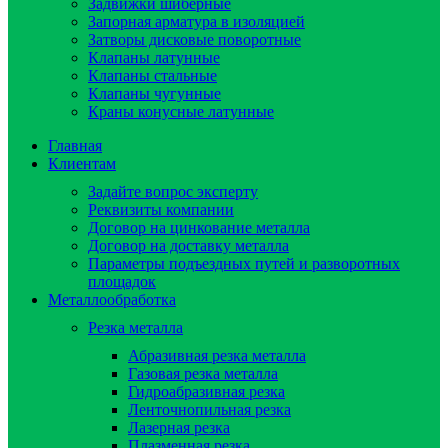
Задвижки шиберные
Запорная арматура в изоляцией
Затворы дисковые поворотные
Клапаны латунные
Клапаны стальные
Клапаны чугунные
Краны конусные латунные
Главная
Клиентам
Задайте вопрос эксперту
Реквизиты компании
Договор на цинкование металла
Договор на доставку металла
Параметры подъездных путей и разворотных
площадок
Металлообработка
Резка металла
Абразивная резка металла
Газовая резка металла
Гидроaбразивная резка
Ленточнопильная резка
Лазерная резка
Плазменная резка