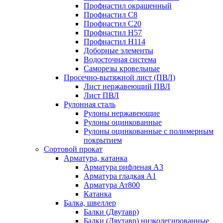
Профнастил окрашенный
Профнастил С8
Профнастил С20
Профнастил Н57
Профнастил Н114
Доборные элементы
Водосточная система
Саморезы кровельные
Просечно-вытяжной лист (ПВЛ)
Лист нержавеющий ПВЛ
Лист ПВЛ
Рулонная сталь
Рулоны нержавеющие
Рулоны оцинкованные
Рулоны оцинкованные с полимерным
покрытием
Сортовой прокат
Арматура, катанка
Арматура рифленая А3
Арматура гладкая А1
Арматура Ат800
Катанка
Балка, швеллер
Балки (Двутавр)
Балки (Двутавр) низколегированные