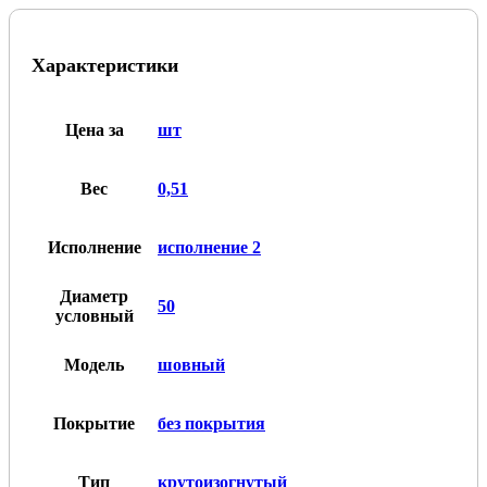
стальной
шовный
крутоизогнутый
Характеристики
90гр
Ду
50
под
Цена за
шт
приварку
Вес
0,51
Исполнение
исполнение 2
Диаметр
50
условный
Модель
шовный
Покрытие
без покрытия
Тип
крутоизогнутый