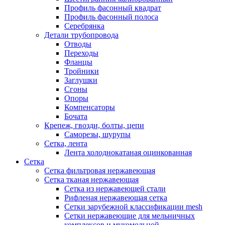
Профиль фасонный квадрат
Профиль фасонный полоса
Серебрянка
Детали трубопровода
Отводы
Переходы
Фланцы
Тройники
Заглушки
Сгоны
Опоры
Компенсаторы
Бочата
Крепеж, гвозди, болты, цепи
Саморезы, шурупы
Сетка, лента
Лента холоднокатаная оцинкованная
Сетка
Сетка фильтровая нержавеющая
Сетка тканая нержавеющая
Сетка из нержавеющей стали
Рифленая нержавеющая сетка
Сетки зарубежной классификации mesh
Сетки нержавеющие для мельничных
комплексов и мукомольной