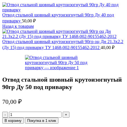
Отвод стальной шовный крутоизогнутый 90гр Ду 40 под
приварку
50,00
₽
Назад к товарам
Отвод стальной шовный крутоизогнутый 90гр оц Дн 21.3х2.2
(Ду 15) под приварку ТУ 1468-002-90155462-2012
40,00
₽
Отвод стальной шовный крутоизогнутый
90гр Ду 50 под приварку
70,00
₽
Количество
товара
В корзину
Покупка в 1 клик
Отвод