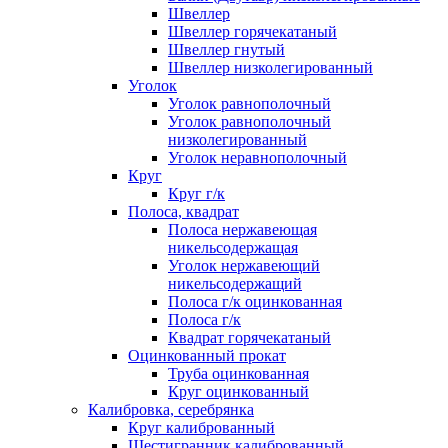
Швеллер
Швеллер горячекатаный
Швеллер гнутый
Швеллер низколегированный
Уголок
Уголок равнополочный
Уголок равнополочный
низколегированный
Уголок неравнополочный
Круг
Круг г/к
Полоса, квадрат
Полоса нержавеющая
никельсодержащая
Уголок нержавеющий
никельсодержащий
Полоса г/к оцинкованная
Полоса г/к
Квадрат горячекатаный
Оцинкованный прокат
Труба оцинкованная
Круг оцинкованный
Калибровка, серебрянка
Круг калиброванный
Шестигранник калиброванный