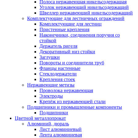
Полоса нержавеющая никельсодержащая
Уголок нержавеющий никельсодержащий
Швеллер нержавеющий никельсодержащий
Комплектующие для лестничных ограждений
Комплектующие для лестниц
Пристенные крепления
Наконечники, соединения поручня со
стойкой
Держатель ригеля
Декоративный низ стойки
Заглушки
Повороты и соединители труб
Фланцы настенные
Стеклодержатели
Крепления стоек
Нержавеющие метизы
Проволока нержавеющая
Электроды
Крепёж из нержавеющей стали
Подшипники и промышленные компоненты
Подшипники
Цветной металлопрокат
Алюминий, дюраль
Лист алюминиевый
Лента алюминиевая