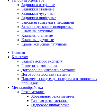
Запорная Арматура
Задвижки латунные
Задвижки стальные
Задвижки чугунные
Задвижки шиберные
Запорная арматура в изоляцией
Затворы дисковые поворотные
Клапаны латунные
Клапаны стальные
Клапаны чугунные
Краны конусные латунные
Главная
Клиентам
Задайте вопрос эксперту
Реквизиты компании
Договор на цинкование металла
Договор на доставку металла
Параметры подъездных путей и разворотных
площадок
Металлообработка
Резка металла
Абразивная резка металла
Газовая резка металла
Гидроaбразивная резка