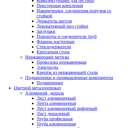
Комплектующие для лестниц
Пристенные крепления
Наконечники, соединения поручня со
стойкой
Держатель ригеля
Декоративный низ стойки
Заглушки
Повороты и соединители труб
Фланцы настенные
Стеклодержатели
Крепления стоек
Нержавеющие метизы
Проволока нержавеющая
Электроды
Крепёж из нержавеющей стали
Подшипники и промышленные компоненты
Подшипники
Цветной металлопрокат
Алюминий, дюраль
Лист алюминиевый
Лента алюминиевая
Лист алюминиевый рифленый
Лист дюралевый
Труба профильная
Труба алюминиевая