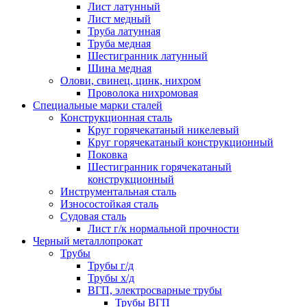
Лист латунный
Лист медный
Труба латунная
Труба медная
Шестигранник латунный
Шина медная
Олови, свинец, цинк, нихром
Проволока нихромовая
Специальные марки сталей
Конструкционная сталь
Круг горячекатаный никелевый
Круг горячекатаный конструкционный
Поковка
Шестигранник горячекатаный
конструкционный
Инструментальная сталь
Износостойкая сталь
Судовая сталь
Лист г/к нормальной прочности
Черный металлопрокат
Трубы
Трубы г/д
Трубы х/д
ВГП, электросварные трубы
Трубы ВГП