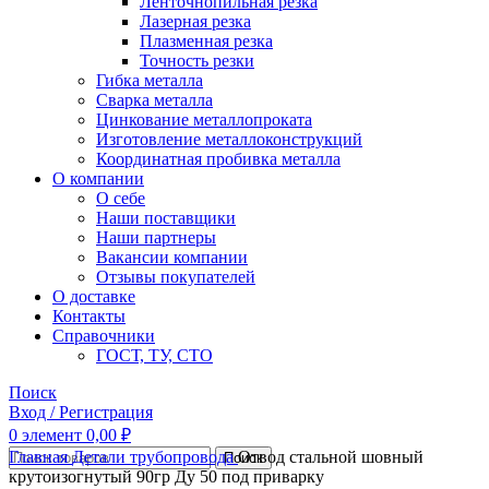
Ленточнопильная резка
Лазерная резка
Плазменная резка
Точность резки
Гибка металла
Сварка металла
Цинкование металлопроката
Изготовление металлоконструкций
Координатная пробивка металла
О компании
О себе
Наши поставщики
Наши партнеры
Вакансии компании
Отзывы покупателей
О доставке
Контакты
Справочники
ГОСТ, ТУ, СТО
Поиск
Вход / Регистрация
0
элемент
0,00
₽
Главная
Детали трубопровода
Отвод стальной шовный
Поиск
крутоизогнутый 90гр Ду 50 под приварку