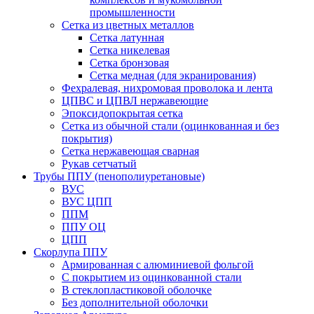
промышленности
Сетка из цветных металлов
Сетка латунная
Сетка никелевая
Сетка бронзовая
Сетка медная (для экранирования)
Фехралевая, нихромовая проволока и лента
ЦПВС и ЦПВЛ нержавеющие
Эпоксидопокрытая сетка
Сетка из обычной стали (оцинкованная и без
покрытия)
Сетка нержавеющая сварная
Рукав сетчатый
Трубы ППУ (пенополиуретановые)
ВУС
ВУС ЦПП
ППМ
ППУ ОЦ
ЦПП
Скорлупа ППУ
Армированная с алюминиевой фольгой
C покрытием из оцинкованной стали
В стеклопластиковой оболочке
Без дополнительной оболочки