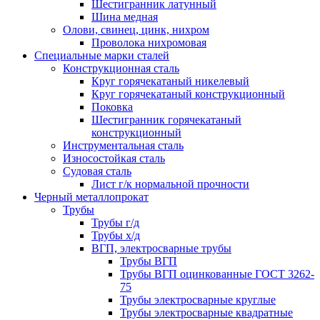
Шестигранник латунный
Шина медная
Олови, свинец, цинк, нихром
Проволока нихромовая
Специальные марки сталей
Конструкционная сталь
Круг горячекатаный никелевый
Круг горячекатаный конструкционный
Поковка
Шестигранник горячекатаный
конструкционный
Инструментальная сталь
Износостойкая сталь
Судовая сталь
Лист г/к нормальной прочности
Черный металлопрокат
Трубы
Трубы г/д
Трубы х/д
ВГП, электросварные трубы
Трубы ВГП
Трубы ВГП оцинкованные ГОСТ 3262-
75
Трубы электросварные круглые
Трубы электросварные квадратные