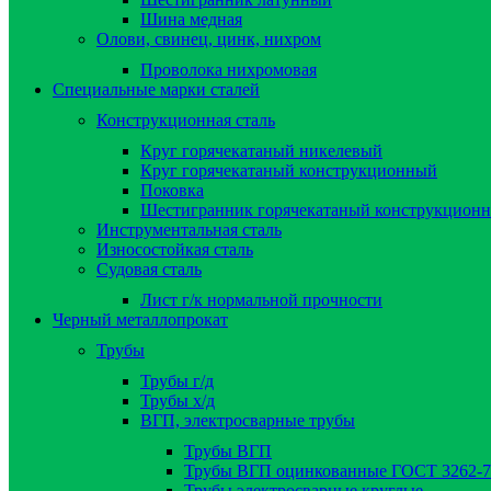
Шина медная
Олови, свинец, цинк, нихром
Проволока нихромовая
Специальные марки сталей
Конструкционная сталь
Круг горячекатаный никелевый
Круг горячекатаный конструкционный
Поковка
Шестигранник горячекатаный конструкцион
Инструментальная сталь
Износостойкая сталь
Судовая сталь
Лист г/к нормальной прочности
Черный металлопрокат
Трубы
Трубы г/д
Трубы х/д
ВГП, электросварные трубы
Трубы ВГП
Трубы ВГП оцинкованные ГОСТ 3262-7
Трубы электросварные круглые