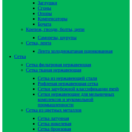
Заглушки
Сгоны
Опоры
Компенсаторы
Бочата
Крепеж, гвозди, болты, цепи
Саморезы, шурупы
Сетка, лента
Лента холоднокатаная оцинкованная
Сетка
Сетка фильтровая нержавеющая
Сетка тканая нержавеющая
Сетка из нержавеющей стали
Рифленая нержавеющая сетка
Сетки зарубежной классификации mesh
Сетки нержавеющие для мельничных
комплексов и мукомольной
промышленности
Сетка из цветных металлов
Сетка латунная
Сетка никелевая
Сетка бронзовая