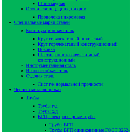
Шина медная
Олови, свинец, цинк, нихром
Проволока нихромовая
Специальные марки сталей
Конструкционная сталь
Круг горячекатаный никелевый
Круг горячекатаный конструкционный
Поковка
Шестигранник горячекатаный
конструкционный
Инструментальная сталь
Износостойкая сталь
Судовая сталь
Лист г/к нормальной прочности
Черный металлопрокат
Трубы
Трубы г/д
Трубы х/д
ВГП, электросварные трубы
Трубы ВГП
Трубы ВГП оцинкованные ГОСТ 3262-