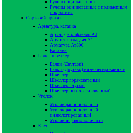
Рулоны оцинкованные
Рулоны оцинкованные с полимерным
покрытием
Сортовой прокат
Арматура, катанка
Арматура рифленая А3
Арматура гладкая А1
Арматура Ат800
Катанка
Балка, швеллер
Балки (Двутавр)
Балки (Двутавр) низколегированные
Швеллер
Швеллер горячекатаный
Швеллер гнутый
Швеллер низколегированный
Уголок
Уголок равнополочный
Уголок равнополочный
низколегированный
Уголок неравнополочный
Круг