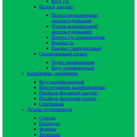
Круг г/к
Полоса, квадрат
Полоса нержавеющая
никельсодержащая
Уголок нержавеющий
никельсодержащий
Полоса г/к оцинкованная
Полоса г/к
Квадрат горячекатаный
Оцинкованный прокат
Труба оцинкованная
Круг оцинкованный
Калибровка, серебрянка
Круг калиброванный
Шестигранник калиброванный
Профиль фасонный квадрат
Профиль фасонный полоса
Серебрянка
Детали трубопровода
Отводы
Переходы
Фланцы
Тройники