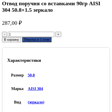
Отвод поручня со вставками 90гр AISI
304 50.8×1.5 зеркало
287,00
₽
Количество
товара
В корзину
Покупка в 1 клик
Отвод
поручня
со
вставками
Характеристики
90гр
AISI
304
50.8x1.5
Размер
50,8
зеркало
Марка
AISI 304
Вид
(зеркало)