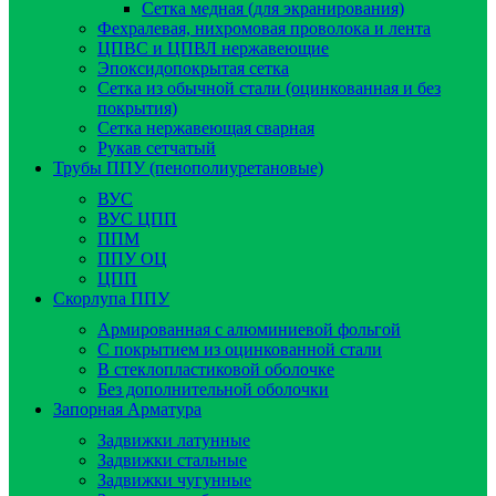
Сетка медная (для экранирования)
Фехралевая, нихромовая проволока и лента
ЦПВС и ЦПВЛ нержавеющие
Эпоксидопокрытая сетка
Сетка из обычной стали (оцинкованная и без
покрытия)
Сетка нержавеющая сварная
Рукав сетчатый
Трубы ППУ (пенополиуретановые)
ВУС
ВУС ЦПП
ППМ
ППУ ОЦ
ЦПП
Скорлупа ППУ
Армированная с алюминиевой фольгой
C покрытием из оцинкованной стали
В стеклопластиковой оболочке
Без дополнительной оболочки
Запорная Арматура
Задвижки латунные
Задвижки стальные
Задвижки чугунные