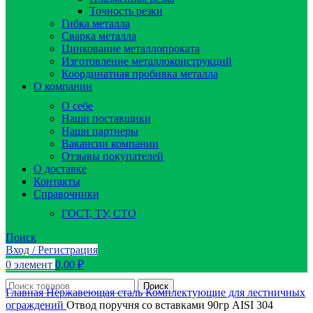
Точность резки
Гибка металла
Сварка металла
Цинкование металлопроката
Изготовление металлоконструкций
Координатная пробивка металла
О компании
О себе
Наши поставщики
Наши партнеры
Вакансии компании
Отзывы покупателей
О доставке
Контакты
Справочники
ГОСТ, ТУ, СТО
Поиск
Вход / Регистрация
0
элемент
0,00
₽
Поиск
Главная
Нержавеющая сталь
Комплектующие для лестничных
ограждений
Отвод поручня со вставками 90гр AISI 304