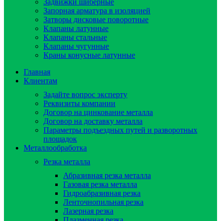
Задвижки шиберные
Запорная арматура в изоляцией
Затворы дисковые поворотные
Клапаны латунные
Клапаны стальные
Клапаны чугунные
Краны конусные латунные
Главная
Клиентам
Задайте вопрос эксперту
Реквизиты компании
Договор на цинкование металла
Договор на доставку металла
Параметры подъездных путей и разворотных
площадок
Металлообработка
Резка металла
Абразивная резка металла
Газовая резка металла
Гидроaбразивная резка
Ленточнопильная резка
Лазерная резка
Плазменная резка