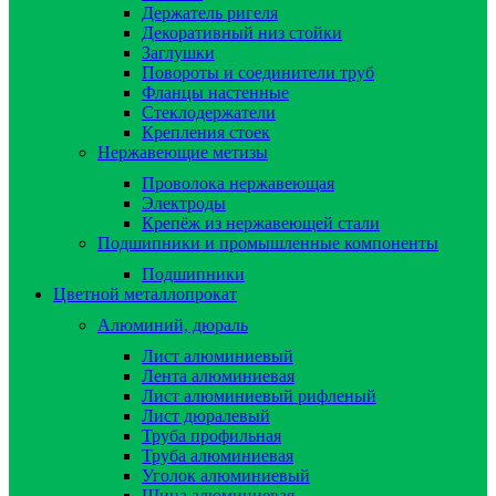
Держатель ригеля
Декоративный низ стойки
Заглушки
Повороты и соединители труб
Фланцы настенные
Стеклодержатели
Крепления стоек
Нержавеющие метизы
Проволока нержавеющая
Электроды
Крепёж из нержавеющей стали
Подшипники и промышленные компоненты
Подшипники
Цветной металлопрокат
Алюминий, дюраль
Лист алюминиевый
Лента алюминиевая
Лист алюминиевый рифленый
Лист дюралевый
Труба профильная
Труба алюминиевая
Уголок алюминиевый
Шина алюминиевая