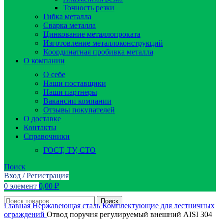
Точность резки
Гибка металла
Сварка металла
Цинкование металлопроката
Изготовление металлоконструкций
Координатная пробивка металла
О компании
О себе
Наши поставщики
Наши партнеры
Вакансии компании
Отзывы покупателей
О доставке
Контакты
Справочники
ГОСТ, ТУ, СТО
Поиск
Вход / Регистрация
0
элемент
0,00
₽
Поиск
Главная
Нержавеющая сталь
Комплектующие для лестничных
ограждений
Отвод поручня регулируемый внешний AISI 304