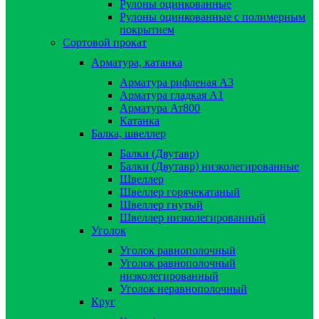
Рулоны оцинкованные
Рулоны оцинкованные с полимерным
покрытием
Сортовой прокат
Арматура, катанка
Арматура рифленая А3
Арматура гладкая А1
Арматура Ат800
Катанка
Балка, швеллер
Балки (Двутавр)
Балки (Двутавр) низколегированные
Швеллер
Швеллер горячекатаный
Швеллер гнутый
Швеллер низколегированный
Уголок
Уголок равнополочный
Уголок равнополочный
низколегированный
Уголок неравнополочный
Круг