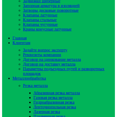
Задвижки шиберные
Запорная арматура в изоляцией
Затворы дисковые поворотные
Клапаны латунные
Клапаны стальные
Клапаны чугунные
Краны конусные латунные
Главная
Клиентам
Задайте вопрос эксперту
Реквизиты компании
Договор на цинкование металла
Договор на доставку металла
Параметры подъездных путей и разворотных
площадок
Металлообработка
Резка металла
Абразивная резка металла
Газовая резка металла
Гидроaбразивная резка
Ленточнопильная резка
Лазерная резка
Плазменная резка