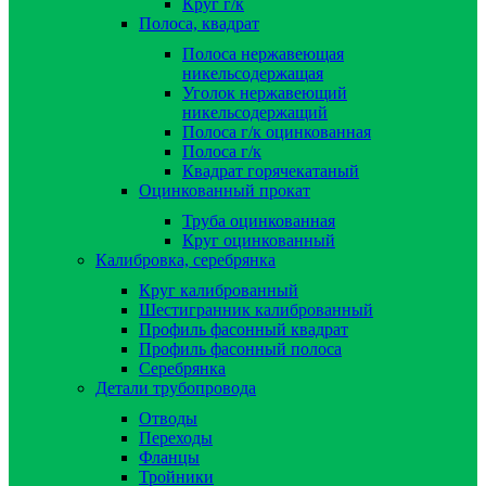
Круг г/к
Полоса, квадрат
Полоса нержавеющая
никельсодержащая
Уголок нержавеющий
никельсодержащий
Полоса г/к оцинкованная
Полоса г/к
Квадрат горячекатаный
Оцинкованный прокат
Труба оцинкованная
Круг оцинкованный
Калибровка, серебрянка
Круг калиброванный
Шестигранник калиброванный
Профиль фасонный квадрат
Профиль фасонный полоса
Серебрянка
Детали трубопровода
Отводы
Переходы
Фланцы
Тройники