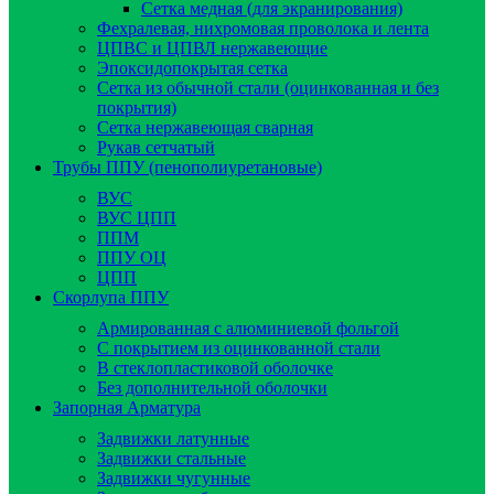
Сетка медная (для экранирования)
Фехралевая, нихромовая проволока и лента
ЦПВС и ЦПВЛ нержавеющие
Эпоксидопокрытая сетка
Сетка из обычной стали (оцинкованная и без
покрытия)
Сетка нержавеющая сварная
Рукав сетчатый
Трубы ППУ (пенополиуретановые)
ВУС
ВУС ЦПП
ППМ
ППУ ОЦ
ЦПП
Скорлупа ППУ
Армированная с алюминиевой фольгой
C покрытием из оцинкованной стали
В стеклопластиковой оболочке
Без дополнительной оболочки
Запорная Арматура
Задвижки латунные
Задвижки стальные
Задвижки чугунные