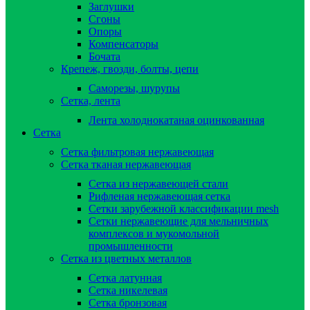
Заглушки
Сгоны
Опоры
Компенсаторы
Бочата
Крепеж, гвозди, болты, цепи
Саморезы, шурупы
Сетка, лента
Лента холоднокатаная оцинкованная
Сетка
Сетка фильтровая нержавеющая
Сетка тканая нержавеющая
Сетка из нержавеющей стали
Рифленая нержавеющая сетка
Сетки зарубежной классификации mesh
Сетки нержавеющие для мельничных
комплексов и мукомольной
промышленности
Сетка из цветных металлов
Сетка латунная
Сетка никелевая
Сетка бронзовая