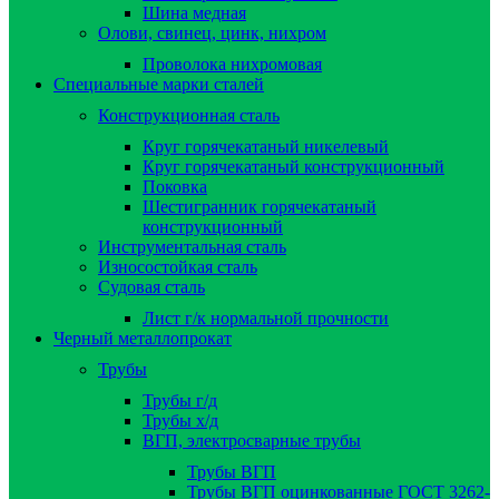
Шина медная
Олови, свинец, цинк, нихром
Проволока нихромовая
Специальные марки сталей
Конструкционная сталь
Круг горячекатаный никелевый
Круг горячекатаный конструкционный
Поковка
Шестигранник горячекатаный
конструкционный
Инструментальная сталь
Износостойкая сталь
Судовая сталь
Лист г/к нормальной прочности
Черный металлопрокат
Трубы
Трубы г/д
Трубы х/д
ВГП, электросварные трубы
Трубы ВГП
Трубы ВГП оцинкованные ГОСТ 3262-