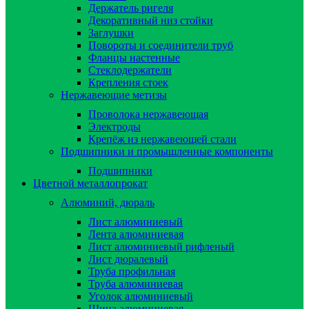
Держатель ригеля
Декоративный низ стойки
Заглушки
Повороты и соединители труб
Фланцы настенные
Стеклодержатели
Крепления стоек
Нержавеющие метизы
Проволока нержавеющая
Электроды
Крепёж из нержавеющей стали
Подшипники и промышленные компоненты
Подшипники
Цветной металлопрокат
Алюминий, дюраль
Лист алюминиевый
Лента алюминиевая
Лист алюминиевый рифленый
Лист дюралевый
Труба профильная
Труба алюминиевая
Уголок алюминиевый
Шина алюминиевая