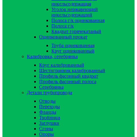
никельсодержащая
Уголок нержавеющий
никельсодержащий
Полоса г/к оцинкованная
Полоса г/к
Квадрат горячекатаный
Оцинкованный прокат
Труба оцинкованная
Круг оцинкованный
Калибровка, серебрянка
Круг калиброванный
Шестигранник калиброванный
Профиль фасонный квадрат
Профиль фасонный полоса
Серебрянка
Детали трубопровода
Отводы
Переходы
Фланцы
Тройники
Заглушки
Сгоны
Опоры