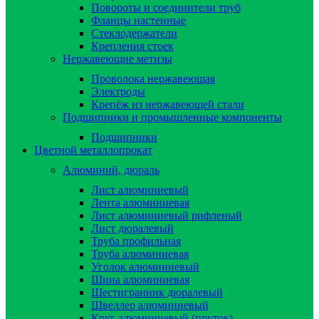
Повороты и соединители труб
Фланцы настенные
Стеклодержатели
Крепления стоек
Нержавеющие метизы
Проволока нержавеющая
Электроды
Крепёж из нержавеющей стали
Подшипники и промышленные компоненты
Подшипники
Цветной металлопрокат
Алюминий, дюраль
Лист алюминиевый
Лента алюминиевая
Лист алюминиевый рифленый
Лист дюралевый
Труба профильная
Труба алюминиевая
Уголок алюминиевый
Шина алюминиевая
Шестигранник дюралевый
Швеллер алюминиевый
Круг алюминиевый (пруток)