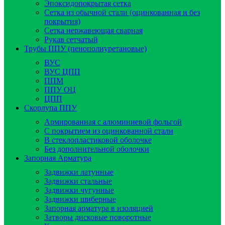
Эпоксидопокрытая сетка
Сетка из обычной стали (оцинкованная и без
покрытия)
Сетка нержавеющая сварная
Рукав сетчатый
Трубы ППУ (пенополиуретановые)
ВУС
ВУС ЦПП
ППМ
ППУ ОЦ
ЦПП
Скорлупа ППУ
Армированная с алюминиевой фольгой
C покрытием из оцинкованной стали
В стеклопластиковой оболочке
Без дополнительной оболочки
Запорная Арматура
Задвижки латунные
Задвижки стальные
Задвижки чугунные
Задвижки шиберные
Запорная арматура в изоляцией
Затворы дисковые поворотные