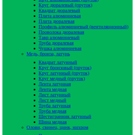
Круг дюралевый (пруток)
Квадрат дюралевый
Плита алюминиевая
Плита дюралевая
Профиль алюминиевый (вентиляционный)
Проволока дюралевая
Тавр алюминиевый
Труба дюралевая
Чушка алюминиевая
Медь, бронза, латунь
Квадрат латунный
Круг бронзовый (пруток)
Круг латунный (пруток)
Круг медный (пруток)
Лента латунная
Лента медная
Лист латунный
Лист медный
Труба латунная
Труба медная
Шестигранник латунный
Шина медная
Олови, свинец, цинк, нихром