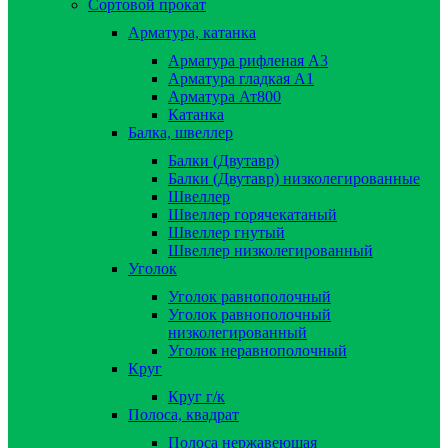
Сортовой прокат
Арматура, катанка
Арматура рифленая А3
Арматура гладкая А1
Арматура Ат800
Катанка
Балка, швеллер
Балки (Двутавр)
Балки (Двутавр) низколегированные
Швеллер
Швеллер горячекатаный
Швеллер гнутый
Швеллер низколегированный
Уголок
Уголок равнополочный
Уголок равнополочный
низколегированный
Уголок неравнополочный
Круг
Круг г/к
Полоса, квадрат
Полоса нержавеющая