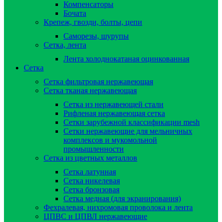
Компенсаторы
Бочата
Крепеж, гвозди, болты, цепи
Саморезы, шурупы
Сетка, лента
Лента холоднокатаная оцинкованная
Сетка
Сетка фильтровая нержавеющая
Сетка тканая нержавеющая
Сетка из нержавеющей стали
Рифленая нержавеющая сетка
Сетки зарубежной классификации mesh
Сетки нержавеющие для мельничных
комплексов и мукомольной
промышленности
Сетка из цветных металлов
Сетка латунная
Сетка никелевая
Сетка бронзовая
Сетка медная (для экранирования)
Фехралевая, нихромовая проволока и лента
ЦПВС и ЦПВЛ нержавеющие