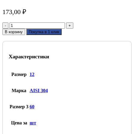
173,00
₽
Количество
товара
В корзину
Покупка в 1 клик
Отвод
поручня
AISI
304
Характеристики
12х60
регулируемый,
внешний
(зеркало)
Размер
12
Марка
AISI 304
Размер 3
60
Цена за
шт