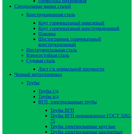
Проволока нихромовая
Специальные марки сталей
Конструкционная сталь
Круг горячекатаный никелевый
Круг горячекатаный конструкционный
Поковка
Шестигранник горячекатаный
конструкционный
Инструментальная сталь
Износостойкая сталь
Судовая сталь
Лист г/к нормальной прочности
Черный металлопрокат
Трубы
Трубы г/д
Трубы х/д
ВГП, электросварные трубы
Трубы ВГП
Трубы ВГП оцинкованные ГОСТ 3262-
75
Трубы электросварные круглые
Трубы электросварные квадратные