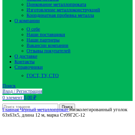
Цинкование металлопроката
Изготовление металлоконструкций
Координатная пробивка металла
О компании
О себе
Наши поставщики
Наши партнеры
Вакансии компании
Отзывы покупателей
О доставке
Контакты
Справочники
ГОСТ, ТУ, СТО
Поиск
Вход / Регистрация
0
элемент
0,00
₽
Поиск
Главная
Черный металлопрокат
Низколегированный уголок
63х63х5, длина 12 м, марка Ст09Г2С-12