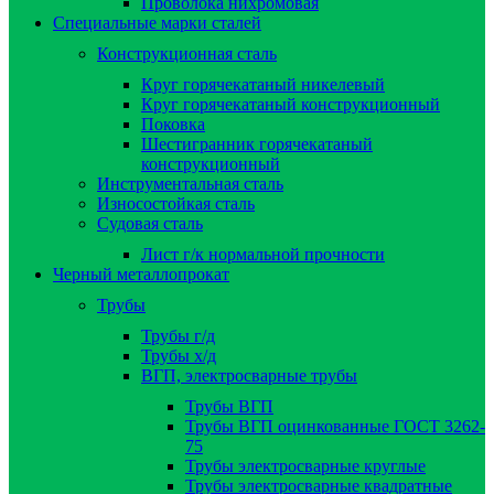
Проволока нихромовая
Специальные марки сталей
Конструкционная сталь
Круг горячекатаный никелевый
Круг горячекатаный конструкционный
Поковка
Шестигранник горячекатаный
конструкционный
Инструментальная сталь
Износостойкая сталь
Судовая сталь
Лист г/к нормальной прочности
Черный металлопрокат
Трубы
Трубы г/д
Трубы х/д
ВГП, электросварные трубы
Трубы ВГП
Трубы ВГП оцинкованные ГОСТ 3262-
75
Трубы электросварные круглые
Трубы электросварные квадратные