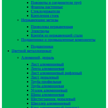
Повороты и соединители труб
Фланцы настенные
Стеклодержатели
Крепления стоек
Нержавеющие метизы
Проволока нержавеющая
Электроды
Крепёж из нержавеющей стали
Подшипники и промышленные компоненты
Подшипники
Цветной металлопрокат
Алюминий, дюраль
Лист алюминиевый
Лента алюминиевая
Лист алюминиевый рифленый
Лист дюралевый
Труба профильная
Труба алюминиевая
Уголок алюминиевый
Шина алюминиевая
Шестигранник дюралевый
Швеллер алюминиевый
Круг алюминиевый (пруток)