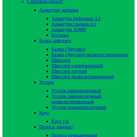
Сортовой прокат
Арматура, катанка
Арматура рифленая А3
Арматура гладкая А1
Арматура Ат800
Катанка
Балка, швеллер
Балки (Двутавр)
Балки (Двутавр) низколегированные
Швеллер
Швеллер горячекатаный
Швеллер гнутый
Швеллер низколегированный
Уголок
Уголок равнополочный
Уголок равнополочный
низколегированный
Уголок неравнополочный
Круг
Круг г/к
Полоса, квадрат
Полоса нержавеющая