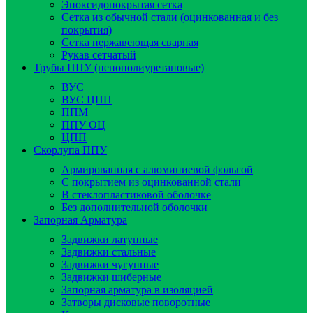
Эпоксидопокрытая сетка
Сетка из обычной стали (оцинкованная и без
покрытия)
Сетка нержавеющая сварная
Рукав сетчатый
Трубы ППУ (пенополиуретановые)
ВУС
ВУС ЦПП
ППМ
ППУ ОЦ
ЦПП
Скорлупа ППУ
Армированная с алюминиевой фольгой
C покрытием из оцинкованной стали
В стеклопластиковой оболочке
Без дополнительной оболочки
Запорная Арматура
Задвижки латунные
Задвижки стальные
Задвижки чугунные
Задвижки шиберные
Запорная арматура в изоляцией
Затворы дисковые поворотные