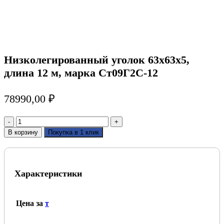
Низколегированный уголок 63х63х5,
длина 12 м, марка Ст09Г2С-12
78990,00
₽
Количество
товара
В корзину
Покупка в 1 клик
Низколегированный
уголок
63х63х5,
длина
Характеристики
12
м,
марка
Ст09Г2С-12
Цена за
т