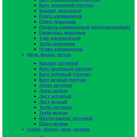
Круг дюралевый (пруток)
Квадрат дюралевый
Плита алюминиевая
Плита дюралевая
Профиль алюминиевый (вентиляционный)
Проволока дюралевая
Тавр алюминиевый
Труба дюралевая
Чушка алюминиевая
Медь, бронза, латунь
Квадрат латунный
Круг бронзовый (пруток)
Круг латунный (пруток)
Круг медный (пруток)
Лента латунная
Лента медная
Лист латунный
Лист медный
Труба латунная
Труба медная
Шестигранник латунный
Шина медная
Олови, свинец, цинк, нихром