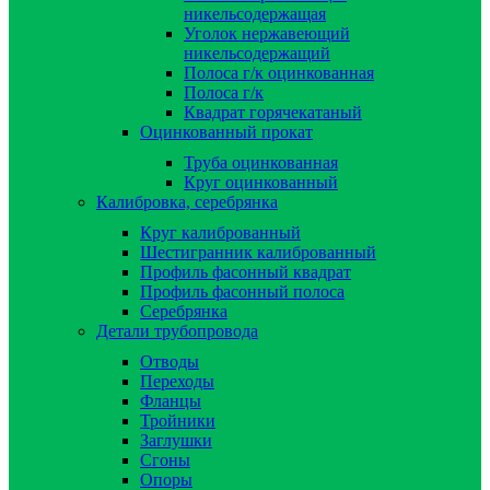
никельсодержащая
Уголок нержавеющий
никельсодержащий
Полоса г/к оцинкованная
Полоса г/к
Квадрат горячекатаный
Оцинкованный прокат
Труба оцинкованная
Круг оцинкованный
Калибровка, серебрянка
Круг калиброванный
Шестигранник калиброванный
Профиль фасонный квадрат
Профиль фасонный полоса
Серебрянка
Детали трубопровода
Отводы
Переходы
Фланцы
Тройники
Заглушки
Сгоны
Опоры