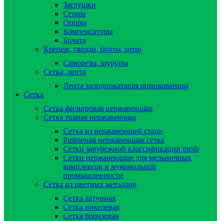
Заглушки
Сгоны
Опоры
Компенсаторы
Бочата
Крепеж, гвозди, болты, цепи
Саморезы, шурупы
Сетка, лента
Лента холоднокатаная оцинкованная
Сетка
Сетка фильтровая нержавеющая
Сетка тканая нержавеющая
Сетка из нержавеющей стали
Рифленая нержавеющая сетка
Сетки зарубежной классификации mesh
Сетки нержавеющие для мельничных
комплексов и мукомольной
промышленности
Сетка из цветных металлов
Сетка латунная
Сетка никелевая
Сетка бронзовая