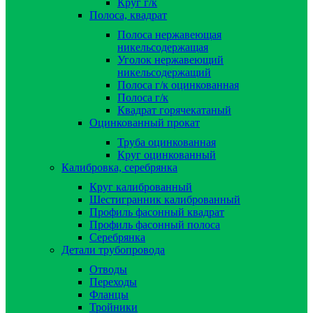
Круг г/к
Полоса, квадрат
Полоса нержавеющая
никельсодержащая
Уголок нержавеющий
никельсодержащий
Полоса г/к оцинкованная
Полоса г/к
Квадрат горячекатаный
Оцинкованный прокат
Труба оцинкованная
Круг оцинкованный
Калибровка, серебрянка
Круг калиброванный
Шестигранник калиброванный
Профиль фасонный квадрат
Профиль фасонный полоса
Серебрянка
Детали трубопровода
Отводы
Переходы
Фланцы
Тройники