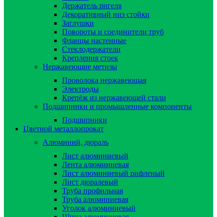
Держатель ригеля
Декоративный низ стойки
Заглушки
Повороты и соединители труб
Фланцы настенные
Стеклодержатели
Крепления стоек
Нержавеющие метизы
Проволока нержавеющая
Электроды
Крепёж из нержавеющей стали
Подшипники и промышленные компоненты
Подшипники
Цветной металлопрокат
Алюминий, дюраль
Лист алюминиевый
Лента алюминиевая
Лист алюминиевый рифленый
Лист дюралевый
Труба профильная
Труба алюминиевая
Уголок алюминиевый
Шина алюминиевая