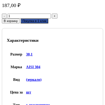
187,00
₽
Количество
товара
В корзину
Покупка в 1 клик
Наконечник
регулируемый
с
ложементом
Характеристики
AISI
304
38,1х38,1
зеркало
Размер
38,1
Марка
AISI 304
Вид
(зеркало)
Цена за
шт
Тип
с ложементом