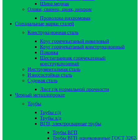
Шина медная
Олови, свинец, цинк, нихром
Проволока нихромовая
Специальные марки сталей
Конструкционная сталь
Круг горячекатаный никелевый
Круг горячекатаный конструкционный
Поковка
Шестигранник горячекатаный
конструкционный
Инструментальная сталь
Износостойкая сталь
Судовая сталь
Лист г/к нормальной прочности
Черный металлопрокат
Трубы
Трубы г/д
Трубы х/д
ВГП, электросварные трубы
Трубы ВГП
Трубы ВГП оцинкованные ГОСТ 3262-