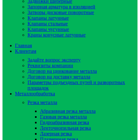
Задвижки шиберные
Запорная арматура в изоляцией
Затворы дисковые поворотные
Клапаны латунные
Клапаны стальные
Клапаны чугунные
Краны конусные латунные
Главная
Клиентам
Задайте вопрос эксперту
Реквизиты компании
Договор на цинкование металла
Договор на доставку металла
Параметры подъездных путей и разворотных
площадок
Металлообработка
Резка металла
Абразивная резка металла
Газовая резка металла
Гидроaбразивная резка
Ленточнопильная резка
Лазерная резка
Плазменная резка