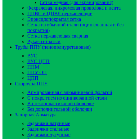
Сетка медная (для экранирования)
Фехралевая, нихромовая проволока и лента
ЦПВС и ЦПВЛ нержавеющие
Эпоксидопокрытая сетка
Сетка из обычной стали (оцинкованная и без
покрытия)
Сетка нержавеющая сварная
Рукав сетчатый
Трубы ППУ (пенополиуретановые)
ВУС
ВУС ЦПП
ППМ
ППУ ОЦ
ЦПП
Скорлупа ППУ
Армированная с алюминиевой фольгой
C покрытием из оцинкованной стали
В стеклопластиковой оболочке
Без дополнительной оболочки
Запорная Арматура
Задвижки латунные
Задвижки стальные
Задвижки чугунные