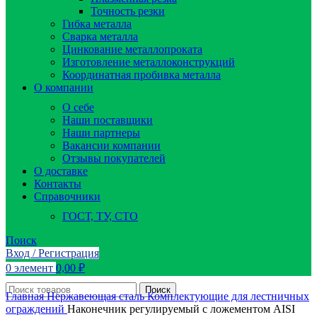
Точность резки
Гибка металла
Сварка металла
Цинкование металлопроката
Изготовление металлоконструкций
Координатная пробивка металла
О компании
О себе
Наши поставщики
Наши партнеры
Вакансии компании
Отзывы покупателей
О доставке
Контакты
Справочники
ГОСТ, ТУ, СТО
Поиск
Вход / Регистрация
0
элемент
0,00
₽
Поиск
Главная
Нержавеющая сталь
Комплектующие для лестничных
ограждений
Наконечник регулируемый с ложементом AISI