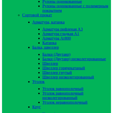
Рулоны оцинкованные
Рулоны оцинкованные с полимерным
покрытием
Сортовой прокат
Арматура, катанка
Арматура рифленая А3
Арматура гладкая А1
Арматура Ат800
Катанка
Балка, швеллер
Балки (Двутавр)
Балки (Двутавр) низколегированные
Швеллер
Швеллер горячекатаный
Швеллер гнутый
Швеллер низколегированный
Уголок
Уголок равнополочный
Уголок равнополочный
низколегированный
Уголок неравнополочный
Круг