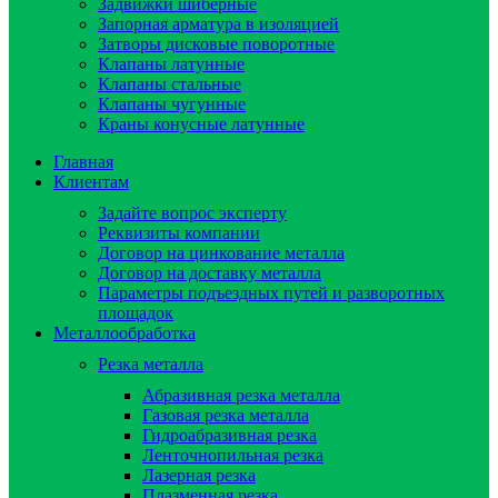
Задвижки шиберные
Запорная арматура в изоляцией
Затворы дисковые поворотные
Клапаны латунные
Клапаны стальные
Клапаны чугунные
Краны конусные латунные
Главная
Клиентам
Задайте вопрос эксперту
Реквизиты компании
Договор на цинкование металла
Договор на доставку металла
Параметры подъездных путей и разворотных
площадок
Металлообработка
Резка металла
Абразивная резка металла
Газовая резка металла
Гидроaбразивная резка
Ленточнопильная резка
Лазерная резка
Плазменная резка