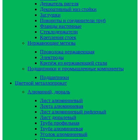
Держатель ригеля
Декоративный низ стойки
Заглушки
Повороты и соединители труб
Фланцы настенные
Стеклодержатели
Крепления стоек
Нержавеющие метизы
Проволока нержавеющая
Электроды
Крепёж из нержавеющей стали
Подшипники и промышленные компоненты
Подшипники
Цветной металлопрокат
Алюминий, дюраль
Лист алюминиевый
Лента алюминиевая
Лист алюминиевый рифленый
Лист дюралевый
Труба профильная
Труба алюминиевая
Уголок алюминиевый
Шина алюминиевая