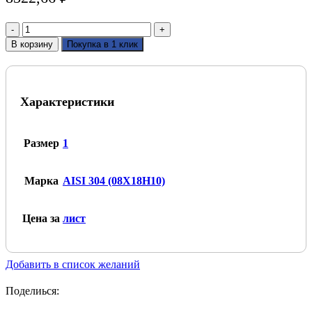
Количество
товара
В корзину
Покупка в 1 клик
Лист
нержавеющий
х/
к
Характеристики
1х1250
DECO9+PE
Размер
1
Марка
AISI 304 (08Х18Н10)
Цена за
лист
Добавить в список желаний
Поделиься: