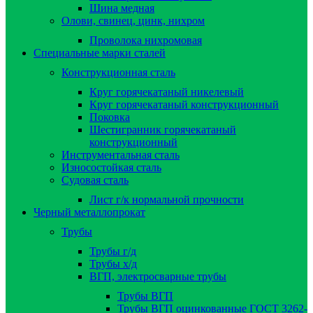
Шина медная
Олови, свинец, цинк, нихром
Проволока нихромовая
Специальные марки сталей
Конструкционная сталь
Круг горячекатаный никелевый
Круг горячекатаный конструкционный
Поковка
Шестигранник горячекатаный
конструкционный
Инструментальная сталь
Износостойкая сталь
Судовая сталь
Лист г/к нормальной прочности
Черный металлопрокат
Трубы
Трубы г/д
Трубы х/д
ВГП, электросварные трубы
Трубы ВГП
Трубы ВГП оцинкованные ГОСТ 3262-