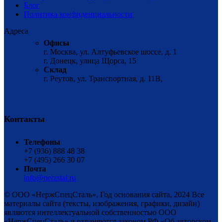
Блог
Политика конфиденциальности
Адреса
Офисы
г. Москва, ул. Алтуфьевское шоссе, д. 1
г. Донецк, улица Щорса, 15
Склад
г. Реутов, ул. Транспортная, д. 11В,
Контакты
Телефоны
+7 (936) 888 48 38
+7 (495) 266 30 07
Почта
info@nerzstal.ru
© ООО «НержСпецСталь», Год основания сайта, 2024 Все
материалы сайта (тексты, изображения, графики, дизайн)
являются интеллектуальной собственностью ООО
«НержСпецСталь» и охраняются законом РФ «Об авторском