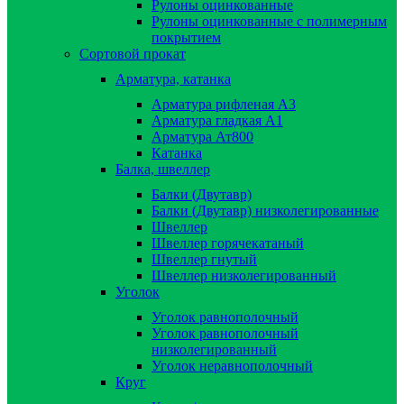
Рулоны оцинкованные
Рулоны оцинкованные с полимерным
покрытием
Сортовой прокат
Арматура, катанка
Арматура рифленая А3
Арматура гладкая А1
Арматура Ат800
Катанка
Балка, швеллер
Балки (Двутавр)
Балки (Двутавр) низколегированные
Швеллер
Швеллер горячекатаный
Швеллер гнутый
Швеллер низколегированный
Уголок
Уголок равнополочный
Уголок равнополочный
низколегированный
Уголок неравнополочный
Круг