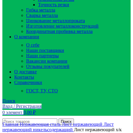
Точность резки
Гибка металла
Сварка металла
Цинкование металлопроката
Изготовление металлоконструкций
Координатная пробивка металла
О компании
О себе
Наши поставщики
Наши партнеры
Вакансии компании
Отзывы покупателей
О доставке
Контакты
Справочники
ГОСТ, ТУ, СТО
Поиск
Вход / Регистрация
0
элемент
0,00
₽
Поиск
Главная
Нержавеющая сталь
Лист нержавеющий
Лист
нержавеющий никельсодержащий
Лист нержавеющий х/к