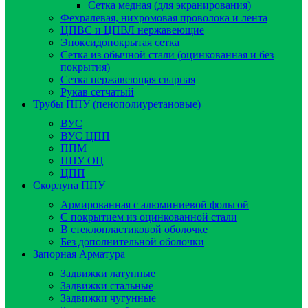
Сетка медная (для экранирования)
Фехралевая, нихромовая проволока и лента
ЦПВС и ЦПВЛ нержавеющие
Эпоксидопокрытая сетка
Сетка из обычной стали (оцинкованная и без
покрытия)
Сетка нержавеющая сварная
Рукав сетчатый
Трубы ППУ (пенополиуретановые)
ВУС
ВУС ЦПП
ППМ
ППУ ОЦ
ЦПП
Скорлупа ППУ
Армированная с алюминиевой фольгой
C покрытием из оцинкованной стали
В стеклопластиковой оболочке
Без дополнительной оболочки
Запорная Арматура
Задвижки латунные
Задвижки стальные
Задвижки чугунные