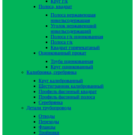
Круг г/к
Полоса, квадрат
Полоса нержавеющая
никельсодержащая
Уголок нержавеющий
никельсодержащий
Полоса г/к оцинкованная
Полоса г/к
Квадрат горячекатаный
Оцинкованный прокат
Труба оцинкованная
Круг оцинкованный
Калибровка, серебрянка
Круг калиброванный
Шестигранник калиброванный
Профиль фасонный квадрат
Профиль фасонный полоса
Серебрянка
Детали трубопровода
Отводы
Переходы
Фланцы
Тройники