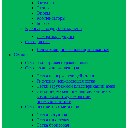
Заглушки
Сгоны
Опоры
Компенсаторы
Бочата
Крепеж, гвозди, болты, цепи
Саморезы, шурупы
Сетка, лента
Лента холоднокатаная оцинкованная
Сетка
Сетка фильтровая нержавеющая
Сетка тканая нержавеющая
Сетка из нержавеющей стали
Рифленая нержавеющая сетка
Сетки зарубежной классификации mesh
Сетки нержавеющие для мельничных
комплексов и мукомольной
промышленности
Сетка из цветных металлов
Сетка латунная
Сетка никелевая
Сетка бронзовая