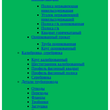
Полоса нержавеющая
никельсодержащая
Уголок нержавеющий
никельсодержащий
Полоса г/к оцинкованная
Полоса г/к
Квадрат горячекатаный
Оцинкованный прокат
Труба оцинкованная
Круг оцинкованный
Калибровка, серебрянка
Круг калиброванный
Шестигранник калиброванный
Профиль фасонный квадрат
Профиль фасонный полоса
Серебрянка
Детали трубопровода
Отводы
Переходы
Фланцы
Тройники
Заглушки