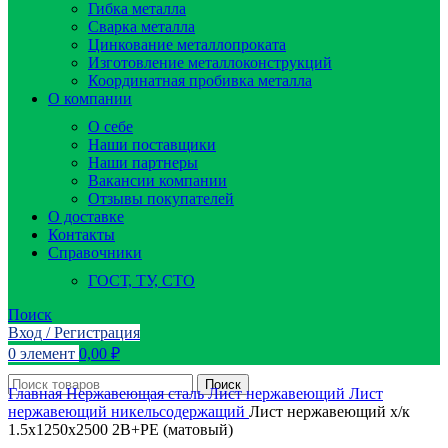
Гибка металла
Сварка металла
Цинкование металлопроката
Изготовление металлоконструкций
Координатная пробивка металла
О компании
О себе
Наши поставщики
Наши партнеры
Вакансии компании
Отзывы покупателей
О доставке
Контакты
Справочники
ГОСТ, ТУ, СТО
Поиск
Вход / Регистрация
0
элемент
0,00
₽
Поиск
Главная
Нержавеющая сталь
Лист нержавеющий
Лист
нержавеющий никельсодержащий
Лист нержавеющий х/к
1.5х1250х2500 2B+PE (матовый)