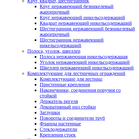
Круг, квадрат, шестигранник
Круг нержавеющий безникелевый
жаропрочный
Круг нержавеющий никельсодержащий
Квадрат нержавеющий никельсодержащий
Шестигранник нержавеющий безникелевый
жаропрочный
Шестигранник нержавеющий
никельсодержащий
Полоса, уголок, швеллер
Полоса нержавеющая никельсодержащая
Уголок нержавеющий никельсодержащий
Швеллер нержавеющий никельсодержащий
Комплектующие для лестничных ограждений
Комплектующие для лестниц
Пристенные крепления
Наконечники, соединения поручня со
стойкой
Держатель ригеля
Декоративный низ стойки
Заглушки
Повороты и соединители труб
Фланцы настенные
Стеклодержатели
Крепления стоек