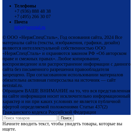
Телефоны
+7 (936) 888 48 38
+7 (495) 266 30 07
Почта
info@nerzstal.ru
© ООО «НержСпецСталь», Год основания сайта, 2024 Все
материалы сайта (тексты, изображения, графики, дизайн)
являются интеллектуальной собственностью ООО
«НержСпецСталь» и охраняются законом РФ «Об авторском
праве и смежных правах». Любое копирование,
воспроизведение или распространение информации с данного
сайта без письменного разрешения правообладателя
запрещено. При согласованном использовании материалов
обязательна активная гиперссылка на источник — сайт
nerzstal.ru.
Обращаем ВАШЕ ВНИМАНИЕ на то, что вся представленная
на сайте информация носит исключительно информационный
характер и ни при каких условиях не является публичной
офертой определяемой положениями Статьи 437(2)
Гражданского кодекса Российской Федерации
Поиск
Начните вводить текст, чтобы увидеть товары, которые вы
ищете.