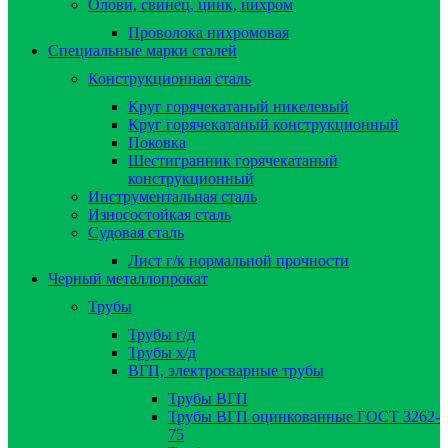
Олови, свинец, цинк, нихром
Проволока нихромовая
Специальные марки сталей
Конструкционная сталь
Круг горячекатаный никелевый
Круг горячекатаный конструкционный
Поковка
Шестигранник горячекатаный
конструкционный
Инструментальная сталь
Износостойкая сталь
Судовая сталь
Лист г/к нормальной прочности
Черный металлопрокат
Трубы
Трубы г/д
Трубы х/д
ВГП, электросварные трубы
Трубы ВГП
Трубы ВГП оцинкованные ГОСТ 3262-
75