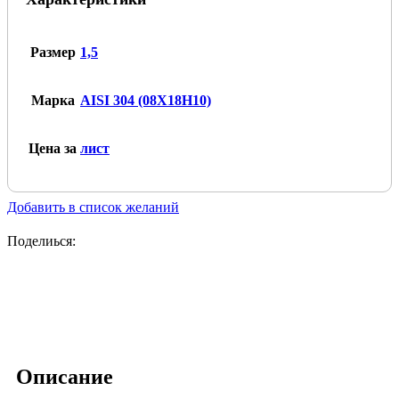
1.5х1250х2500
2B+PE
(матовый)
Размер
1,5
Марка
AISI 304 (08Х18Н10)
Цена за
лист
Добавить в список желаний
Поделиься:
Описание