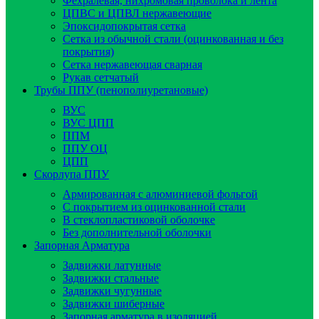
Фехралевая, нихромовая проволока и лента
ЦПВС и ЦПВЛ нержавеющие
Эпоксидопокрытая сетка
Сетка из обычной стали (оцинкованная и без
покрытия)
Сетка нержавеющая сварная
Рукав сетчатый
Трубы ППУ (пенополиуретановые)
ВУС
ВУС ЦПП
ППМ
ППУ ОЦ
ЦПП
Скорлупа ППУ
Армированная с алюминиевой фольгой
C покрытием из оцинкованной стали
В стеклопластиковой оболочке
Без дополнительной оболочки
Запорная Арматура
Задвижки латунные
Задвижки стальные
Задвижки чугунные
Задвижки шиберные
Запорная арматура в изоляцией