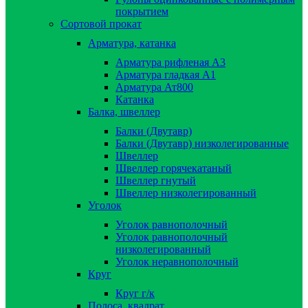
покрытием
Сортовой прокат
Арматура, катанка
Арматура рифленая А3
Арматура гладкая А1
Арматура Ат800
Катанка
Балка, швеллер
Балки (Двутавр)
Балки (Двутавр) низколегированные
Швеллер
Швеллер горячекатаный
Швеллер гнутый
Швеллер низколегированный
Уголок
Уголок равнополочный
Уголок равнополочный
низколегированный
Уголок неравнополочный
Круг
Круг г/к
Полоса, квадрат