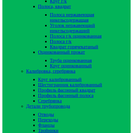
Круг г/к
Полоса, квадрат
Полоса нержавеющая
никельсодержащая
Уголок нержавеющий
никельсодержащий
Полоса г/к оцинкованная
Полоса г/к
Квадрат горячекатаный
Оцинкованный прокат
Труба оцинкованная
Круг оцинкованный
Калибровка, серебрянка
Круг калиброванный
Шестигранник калиброванный
Профиль фасонный квадрат
Профиль фасонный полоса
Серебрянка
Детали трубопровода
Отводы
Переходы
Фланцы
Тройники