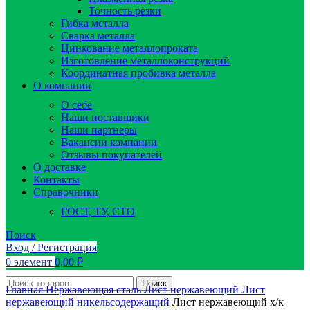
Точность резки
Гибка металла
Сварка металла
Цинкование металлопроката
Изготовление металлоконструкций
Координатная пробивка металла
О компании
О себе
Наши поставщики
Наши партнеры
Вакансии компании
Отзывы покупателей
О доставке
Контакты
Справочники
ГОСТ, ТУ, СТО
Поиск
Вход / Регистрация
0
элемент
0,00
₽
Поиск
Главная
Нержавеющая сталь
Лист нержавеющий
Лист
нержавеющий никельсодержащий
Лист нержавеющий х/к