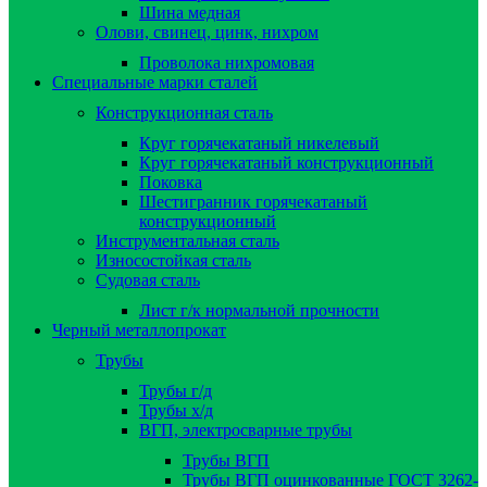
Шина медная
Олови, свинец, цинк, нихром
Проволока нихромовая
Специальные марки сталей
Конструкционная сталь
Круг горячекатаный никелевый
Круг горячекатаный конструкционный
Поковка
Шестигранник горячекатаный
конструкционный
Инструментальная сталь
Износостойкая сталь
Судовая сталь
Лист г/к нормальной прочности
Черный металлопрокат
Трубы
Трубы г/д
Трубы х/д
ВГП, электросварные трубы
Трубы ВГП
Трубы ВГП оцинкованные ГОСТ 3262-