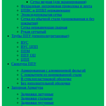
Сетка медная (для экранирования)
Фехралевая, нихромовая проволока и лента
ЦПВС и ЦПВЛ нержавеющие
Эпоксидопокрытая сетка
Сетка из обычной стали (оцинкованная и без
покрытия)
Сетка нержавеющая сварная
Рукав сетчатый
Трубы ППУ (пенополиуретановые)
ВУС
ВУС ЦПП
ППМ
ППУ ОЦ
ЦПП
Скорлупа ППУ
Армированная с алюминиевой фольгой
C покрытием из оцинкованной стали
В стеклопластиковой оболочке
Без дополнительной оболочки
Запорная Арматура
Задвижки латунные
Задвижки стальные
Задвижки чугунные