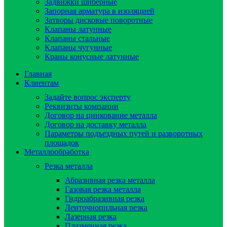
Задвижки шиберные
Запорная арматура в изоляцией
Затворы дисковые поворотные
Клапаны латунные
Клапаны стальные
Клапаны чугунные
Краны конусные латунные
Главная
Клиентам
Задайте вопрос эксперту
Реквизиты компании
Договор на цинкование металла
Договор на доставку металла
Параметры подъездных путей и разворотных
площадок
Металлообработка
Резка металла
Абразивная резка металла
Газовая резка металла
Гидроaбразивная резка
Ленточнопильная резка
Лазерная резка
Плазменная резка