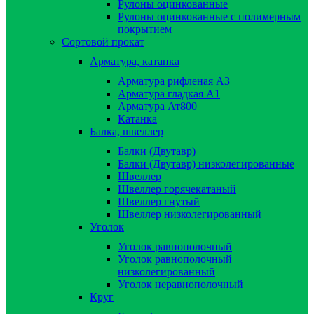
Рулоны оцинкованные
Рулоны оцинкованные с полимерным
покрытием
Сортовой прокат
Арматура, катанка
Арматура рифленая А3
Арматура гладкая А1
Арматура Ат800
Катанка
Балка, швеллер
Балки (Двутавр)
Балки (Двутавр) низколегированные
Швеллер
Швеллер горячекатаный
Швеллер гнутый
Швеллер низколегированный
Уголок
Уголок равнополочный
Уголок равнополочный
низколегированный
Уголок неравнополочный
Круг