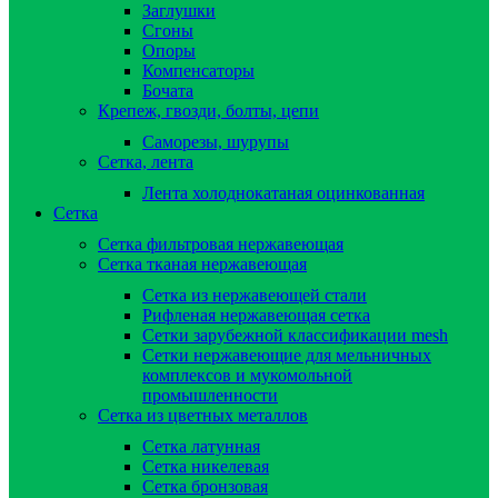
Заглушки
Сгоны
Опоры
Компенсаторы
Бочата
Крепеж, гвозди, болты, цепи
Саморезы, шурупы
Сетка, лента
Лента холоднокатаная оцинкованная
Сетка
Сетка фильтровая нержавеющая
Сетка тканая нержавеющая
Сетка из нержавеющей стали
Рифленая нержавеющая сетка
Сетки зарубежной классификации mesh
Сетки нержавеющие для мельничных
комплексов и мукомольной
промышленности
Сетка из цветных металлов
Сетка латунная
Сетка никелевая
Сетка бронзовая