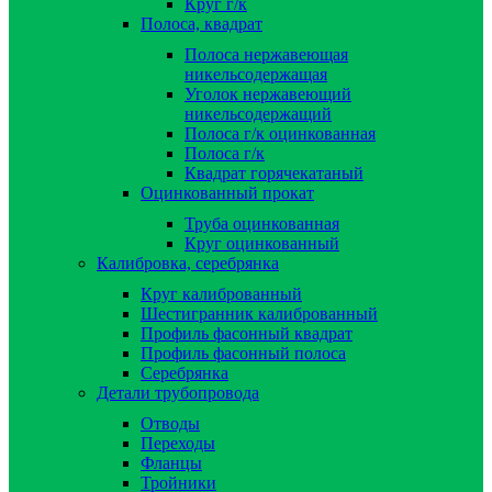
Круг г/к
Полоса, квадрат
Полоса нержавеющая
никельсодержащая
Уголок нержавеющий
никельсодержащий
Полоса г/к оцинкованная
Полоса г/к
Квадрат горячекатаный
Оцинкованный прокат
Труба оцинкованная
Круг оцинкованный
Калибровка, серебрянка
Круг калиброванный
Шестигранник калиброванный
Профиль фасонный квадрат
Профиль фасонный полоса
Серебрянка
Детали трубопровода
Отводы
Переходы
Фланцы
Тройники