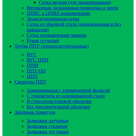
Сетка медная (для экранирования)
Фехралевая, нихромовая проволока и лента
ЦПВС и ЦПВЛ нержавеющие
Эпоксидопокрытая сетка
Сетка из обычной стали (оцинкованная и без
покрытия)
Сетка нержавеющая сварная
Рукав сетчатый
Трубы ППУ (пенополиуретановые)
ВУС
ВУС ЦПП
ППМ
ППУ ОЦ
ЦПП
Скорлупа ППУ
Армированная с алюминиевой фольгой
C покрытием из оцинкованной стали
В стеклопластиковой оболочке
Без дополнительной оболочки
Запорная Арматура
Задвижки латунные
Задвижки стальные
Задвижки чугунные