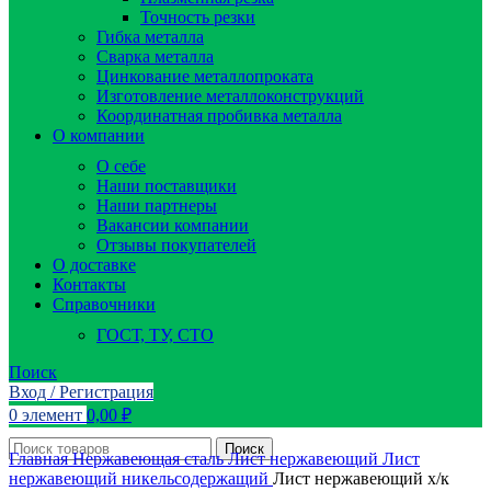
Точность резки
Гибка металла
Сварка металла
Цинкование металлопроката
Изготовление металлоконструкций
Координатная пробивка металла
О компании
О себе
Наши поставщики
Наши партнеры
Вакансии компании
Отзывы покупателей
О доставке
Контакты
Справочники
ГОСТ, ТУ, СТО
Поиск
Вход / Регистрация
0
элемент
0,00
₽
Поиск
Главная
Нержавеющая сталь
Лист нержавеющий
Лист
нержавеющий никельсодержащий
Лист нержавеющий х/к