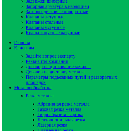
Задвижки шиберные
Запорная арматура в изоляцией
Затворы дисковые поворотные
Клапаны латунные
Клапаны стальные
Клапаны чугунные
Краны конусные латунные
Главная
Клиентам
Задайте вопрос эксперту
Реквизиты компании
Договор на цинкование металла
Договор на доставку металла
Параметры подъездных путей и разворотных
площадок
Металлообработка
Резка металла
Абразивная резка металла
Газовая резка металла
Гидроaбразивная резка
Ленточнопильная резка
Лазерная резка
Плазменная резка