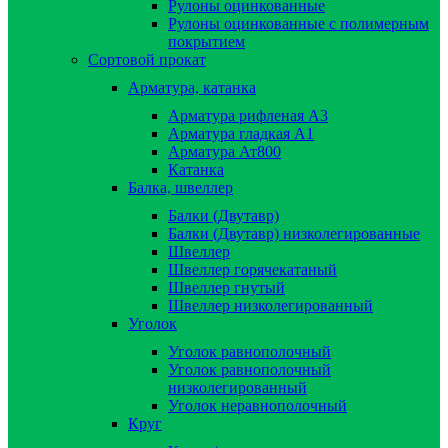
Рулоны оцинкованные
Рулоны оцинкованные с полимерным
покрытием
Сортовой прокат
Арматура, катанка
Арматура рифленая А3
Арматура гладкая А1
Арматура Ат800
Катанка
Балка, швеллер
Балки (Двутавр)
Балки (Двутавр) низколегированные
Швеллер
Швеллер горячекатаный
Швеллер гнутый
Швеллер низколегированный
Уголок
Уголок равнополочный
Уголок равнополочный
низколегированный
Уголок неравнополочный
Круг