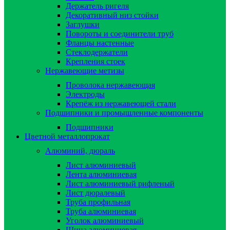
Держатель ригеля
Декоративный низ стойки
Заглушки
Повороты и соединители труб
Фланцы настенные
Стеклодержатели
Крепления стоек
Нержавеющие метизы
Проволока нержавеющая
Электроды
Крепёж из нержавеющей стали
Подшипники и промышленные компоненты
Подшипники
Цветной металлопрокат
Алюминий, дюраль
Лист алюминиевый
Лента алюминиевая
Лист алюминиевый рифленый
Лист дюралевый
Труба профильная
Труба алюминиевая
Уголок алюминиевый
Шина алюминиевая