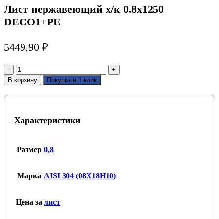
Лист нержавеющий х/к 0.8х1250
DECO1+PE
5449,90
₽
Количество
товара
В корзину
Покупка в 1 клик
Лист
нержавеющий
х/
к
Характеристики
0.8х1250
DECO1+PE
Размер
0,8
Марка
AISI 304 (08Х18Н10)
Цена за
лист