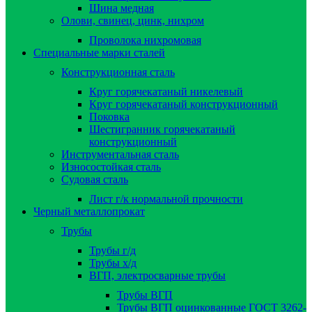
Шина медная
Олови, свинец, цинк, нихром
Проволока нихромовая
Специальные марки сталей
Конструкционная сталь
Круг горячекатаный никелевый
Круг горячекатаный конструкционный
Поковка
Шестигранник горячекатаный
конструкционный
Инструментальная сталь
Износостойкая сталь
Судовая сталь
Лист г/к нормальной прочности
Черный металлопрокат
Трубы
Трубы г/д
Трубы х/д
ВГП, электросварные трубы
Трубы ВГП
Трубы ВГП оцинкованные ГОСТ 3262-