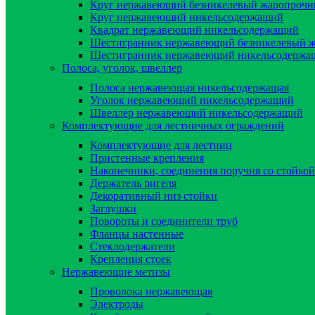
Круг нержавеющий безникелевый жаропроч
Круг нержавеющий никельсодержащий
Квадрат нержавеющий никельсодержащий
Шестигранник нержавеющий безникелевый 
Шестигранник нержавеющий никельсодержа
Полоса, уголок, швеллер
Полоса нержавеющая никельсодержащая
Уголок нержавеющий никельсодержащий
Швеллер нержавеющий никельсодержащий
Комплектующие для лестничных ограждений
Комплектующие для лестниц
Пристенные крепления
Наконечники, соединения поручня со стойкой
Держатель ригеля
Декоративный низ стойки
Заглушки
Повороты и соединители труб
Фланцы настенные
Стеклодержатели
Крепления стоек
Нержавеющие метизы
Проволока нержавеющая
Электроды