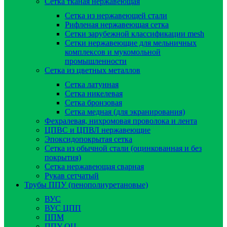
Сетка тканая нержавеющая
Сетка из нержавеющей стали
Рифленая нержавеющая сетка
Сетки зарубежной классификации mesh
Сетки нержавеющие для мельничных
комплексов и мукомольной
промышленности
Сетка из цветных металлов
Сетка латунная
Сетка никелевая
Сетка бронзовая
Сетка медная (для экранирования)
Фехралевая, нихромовая проволока и лента
ЦПВС и ЦПВЛ нержавеющие
Эпоксидопокрытая сетка
Сетка из обычной стали (оцинкованная и без
покрытия)
Сетка нержавеющая сварная
Рукав сетчатый
Трубы ППУ (пенополиуретановые)
ВУС
ВУС ЦПП
ППМ
ППУ ОЦ