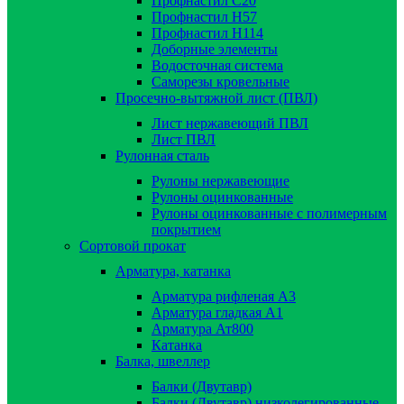
Профнастил С20
Профнастил Н57
Профнастил Н114
Доборные элементы
Водосточная система
Саморезы кровельные
Просечно-вытяжной лист (ПВЛ)
Лист нержавеющий ПВЛ
Лист ПВЛ
Рулонная сталь
Рулоны нержавеющие
Рулоны оцинкованные
Рулоны оцинкованные с полимерным
покрытием
Сортовой прокат
Арматура, катанка
Арматура рифленая А3
Арматура гладкая А1
Арматура Ат800
Катанка
Балка, швеллер
Балки (Двутавр)
Балки (Двутавр) низколегированные