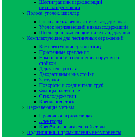
Шестигранник нержавеющий
никельсодержащий
Полоса, уголок, швеллер
Полоса нержавеющая никельсодержащая
Уголок нержавеющий никельсодержащий
Швеллер нержавеющий никельсодержащий
Комплектующие для лестничных ограждений
Комплектующие для лестниц
Пристенные крепления
Наконечники, соединения поручня со
стойкой
Держатель ригеля
Декоративный низ стойки
Заглушки
Повороты и соединители труб
Фланцы настенные
Стеклодержатели
Крепления стоек
Нержавеющие метизы
Проволока нержавеющая
Электроды
Крепёж из нержавеющей стали
Подшипники и промышленные компоненты