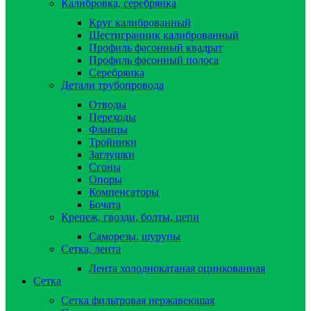
Калибровка, серебрянка
Круг калиброванный
Шестигранник калиброванный
Профиль фасонный квадрат
Профиль фасонный полоса
Серебрянка
Детали трубопровода
Отводы
Переходы
Фланцы
Тройники
Заглушки
Сгоны
Опоры
Компенсаторы
Бочата
Крепеж, гвозди, болты, цепи
Саморезы, шурупы
Сетка, лента
Лента холоднокатаная оцинкованная
Сетка
Сетка фильтровая нержавеющая