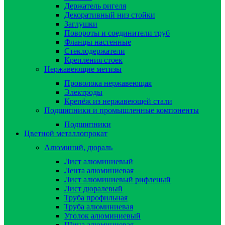
Держатель ригеля
Декоративный низ стойки
Заглушки
Повороты и соединители труб
Фланцы настенные
Стеклодержатели
Крепления стоек
Нержавеющие метизы
Проволока нержавеющая
Электроды
Крепёж из нержавеющей стали
Подшипники и промышленные компоненты
Подшипники
Цветной металлопрокат
Алюминий, дюраль
Лист алюминиевый
Лента алюминиевая
Лист алюминиевый рифленый
Лист дюралевый
Труба профильная
Труба алюминиевая
Уголок алюминиевый
Шина алюминиевая