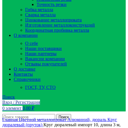
Точность резки
Гибка металла
Сварка металла
Цинкование металлопроката
Изготовление металлоконструкций
Координатная пробивка металла
О компании
О себе
Наши поставщики
Наши партнеры
Вакансии компании
Отзывы покупателей
О доставке
Контакты
Справочники
ГОСТ, ТУ, СТО
Поиск
Вход / Регистрация
0
элемент
0,00
₽
Поиск
Главная
Цветной металлопрокат
Алюминий, дюраль
Круг
дюралевый (пруток)
Круг дюралевый импорт 10, длина 3 м,