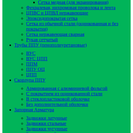
Сетка медная (для экранирования)
Фехралевая, нихромовая проволока и лента
ЦПВС и ЦПВЛ нержавеющие
Эпоксидопокрытая сетка
Сетка из обычной стали (оцинкованная и без
покрытия)
Сетка нержавеющая сварная
Рукав сетчатый
Трубы ППУ (пенополиуретановые)
ВУС
ВУС ЦПП
ППМ
ППУ ОЦ
ЦПП
Скорлупа ППУ
Армированная с алюминиевой фольгой
C покрытием из оцинкованной стали
В стеклопластиковой оболочке
Без дополнительной оболочки
Запорная Арматура
Задвижки латунные
Задвижки стальные
Задвижки чугунные