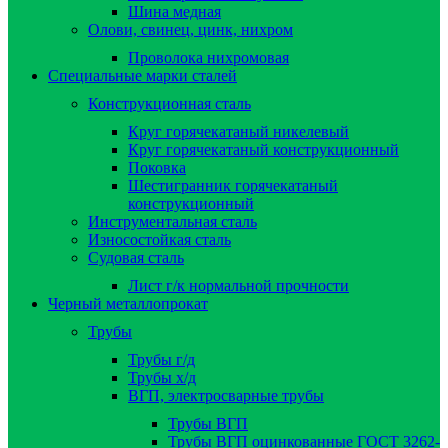
Шина медная
Олови, свинец, цинк, нихром
Проволока нихромовая
Специальные марки сталей
Конструкционная сталь
Круг горячекатаный никелевый
Круг горячекатаный конструкционный
Поковка
Шестигранник горячекатаный
конструкционный
Инструментальная сталь
Износостойкая сталь
Судовая сталь
Лист г/к нормальной прочности
Черный металлопрокат
Трубы
Трубы г/д
Трубы х/д
ВГП, электросварные трубы
Трубы ВГП
Трубы ВГП оцинкованные ГОСТ 3262-