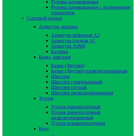
Рулоны оцинкованные
Рулоны оцинкованные с полимерным
покрытием
Сортовой прокат
Арматура, катанка
Арматура рифленая А3
Арматура гладкая А1
Арматура Ат800
Катанка
Балка, швеллер
Балки (Двутавр)
Балки (Двутавр) низколегированные
Швеллер
Швеллер горячекатаный
Швеллер гнутый
Швеллер низколегированный
Уголок
Уголок равнополочный
Уголок равнополочный
низколегированный
Уголок неравнополочный
Круг