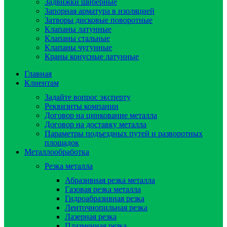
Задвижки шиберные
Запорная арматура в изоляцией
Затворы дисковые поворотные
Клапаны латунные
Клапаны стальные
Клапаны чугунные
Краны конусные латунные
Главная
Клиентам
Задайте вопрос эксперту
Реквизиты компании
Договор на цинкование металла
Договор на доставку металла
Параметры подъездных путей и разворотных
площадок
Металлообработка
Резка металла
Абразивная резка металла
Газовая резка металла
Гидроaбразивная резка
Ленточнопильная резка
Лазерная резка
Плазменная резка