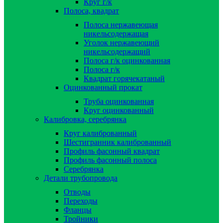
Круг г/к
Полоса, квадрат
Полоса нержавеющая
никельсодержащая
Уголок нержавеющий
никельсодержащий
Полоса г/к оцинкованная
Полоса г/к
Квадрат горячекатаный
Оцинкованный прокат
Труба оцинкованная
Круг оцинкованный
Калибровка, серебрянка
Круг калиброванный
Шестигранник калиброванный
Профиль фасонный квадрат
Профиль фасонный полоса
Серебрянка
Детали трубопровода
Отводы
Переходы
Фланцы
Тройники