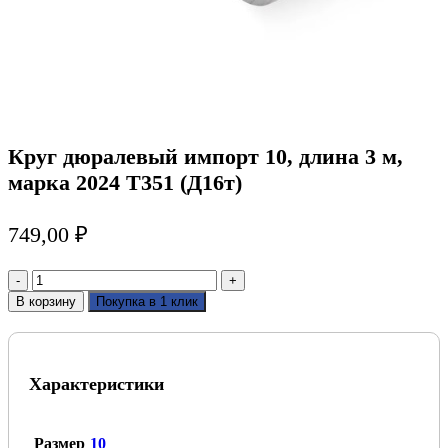
Круг дюралевый импорт 10, длина 3 м,
марка 2024 T351 (Д16т)
749,00
₽
Количество
товара
В корзину
Покупка в 1 клик
Круг
дюралевый
импорт
10,
Характеристики
длина
3
м,
марка
Размер
10