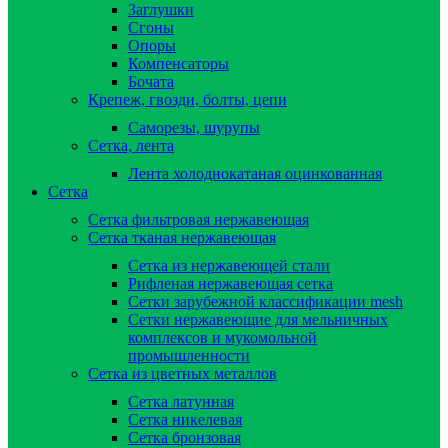
Заглушки
Сгоны
Опоры
Компенсаторы
Бочата
Крепеж, гвозди, болты, цепи
Саморезы, шурупы
Сетка, лента
Лента холоднокатаная оцинкованная
Сетка
Сетка фильтровая нержавеющая
Сетка тканая нержавеющая
Сетка из нержавеющей стали
Рифленая нержавеющая сетка
Сетки зарубежной классификации mesh
Сетки нержавеющие для мельничных
комплексов и мукомольной
промышленности
Сетка из цветных металлов
Сетка латунная
Сетка никелевая
Сетка бронзовая