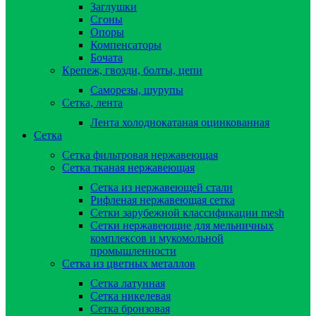
Заглушки
Сгоны
Опоры
Компенсаторы
Бочата
Крепеж, гвозди, болты, цепи
Саморезы, шурупы
Сетка, лента
Лента холоднокатаная оцинкованная
Сетка
Сетка фильтровая нержавеющая
Сетка тканая нержавеющая
Сетка из нержавеющей стали
Рифленая нержавеющая сетка
Сетки зарубежной классификации mesh
Сетки нержавеющие для мельничных
комплексов и мукомольной
промышленности
Сетка из цветных металлов
Сетка латунная
Сетка никелевая
Сетка бронзовая