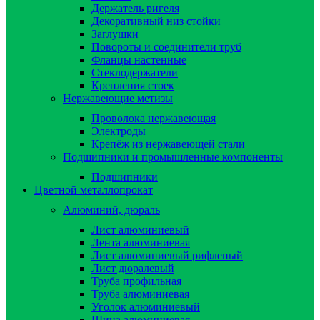
Держатель ригеля
Декоративный низ стойки
Заглушки
Повороты и соединители труб
Фланцы настенные
Стеклодержатели
Крепления стоек
Нержавеющие метизы
Проволока нержавеющая
Электроды
Крепёж из нержавеющей стали
Подшипники и промышленные компоненты
Подшипники
Цветной металлопрокат
Алюминий, дюраль
Лист алюминиевый
Лента алюминиевая
Лист алюминиевый рифленый
Лист дюралевый
Труба профильная
Труба алюминиевая
Уголок алюминиевый
Шина алюминиевая