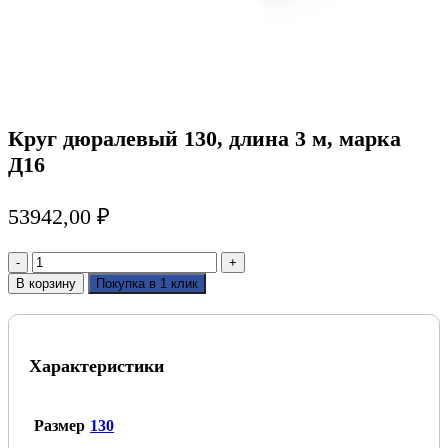
Круг дюралевый 130, длина 3 м, марка
Д16
53942,00
₽
Количество
товара
В корзину
Покупка в 1 клик
Круг
дюралевый
130,
длина
Характеристики
3
м,
марка
Д16
Размер
130