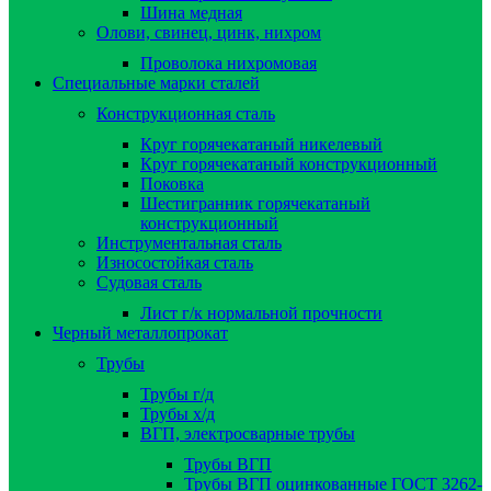
Шина медная
Олови, свинец, цинк, нихром
Проволока нихромовая
Специальные марки сталей
Конструкционная сталь
Круг горячекатаный никелевый
Круг горячекатаный конструкционный
Поковка
Шестигранник горячекатаный
конструкционный
Инструментальная сталь
Износостойкая сталь
Судовая сталь
Лист г/к нормальной прочности
Черный металлопрокат
Трубы
Трубы г/д
Трубы х/д
ВГП, электросварные трубы
Трубы ВГП
Трубы ВГП оцинкованные ГОСТ 3262-