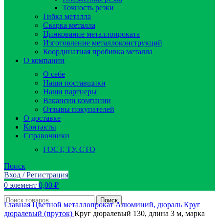
Точность резки
Гибка металла
Сварка металла
Цинкование металлопроката
Изготовление металлоконструкций
Координатная пробивка металла
О компании
О себе
Наши поставщики
Наши партнеры
Вакансии компании
Отзывы покупателей
О доставке
Контакты
Справочники
ГОСТ, ТУ, СТО
Поиск
Вход / Регистрация
0
элемент
0,00
₽
Поиск
Главная
Цветной металлопрокат
Алюминий, дюраль
Круг
дюралевый (пруток)
Круг дюралевый 130, длина 3 м, марка