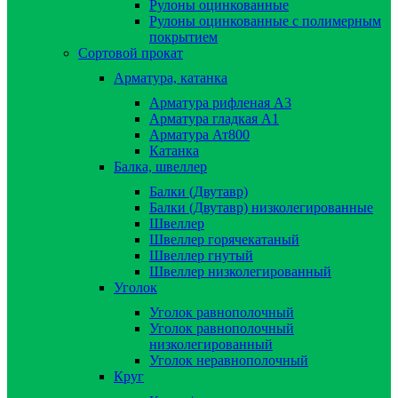
Рулоны оцинкованные
Рулоны оцинкованные с полимерным
покрытием
Сортовой прокат
Арматура, катанка
Арматура рифленая А3
Арматура гладкая А1
Арматура Ат800
Катанка
Балка, швеллер
Балки (Двутавр)
Балки (Двутавр) низколегированные
Швеллер
Швеллер горячекатаный
Швеллер гнутый
Швеллер низколегированный
Уголок
Уголок равнополочный
Уголок равнополочный
низколегированный
Уголок неравнополочный
Круг