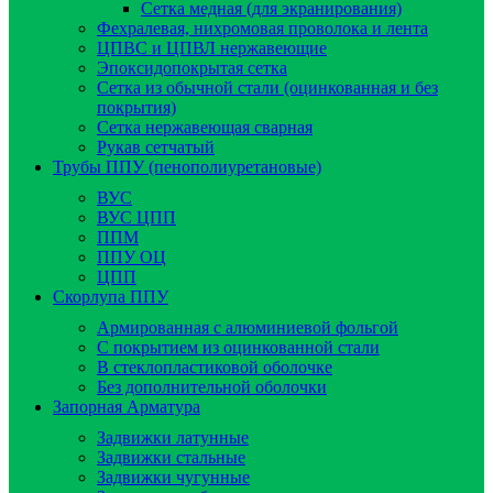
Сетка медная (для экранирования)
Фехралевая, нихромовая проволока и лента
ЦПВС и ЦПВЛ нержавеющие
Эпоксидопокрытая сетка
Сетка из обычной стали (оцинкованная и без
покрытия)
Сетка нержавеющая сварная
Рукав сетчатый
Трубы ППУ (пенополиуретановые)
ВУС
ВУС ЦПП
ППМ
ППУ ОЦ
ЦПП
Скорлупа ППУ
Армированная с алюминиевой фольгой
C покрытием из оцинкованной стали
В стеклопластиковой оболочке
Без дополнительной оболочки
Запорная Арматура
Задвижки латунные
Задвижки стальные
Задвижки чугунные