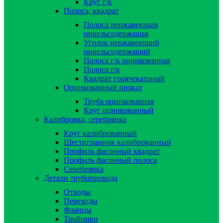
Круг г/к
Полоса, квадрат
Полоса нержавеющая
никельсодержащая
Уголок нержавеющий
никельсодержащий
Полоса г/к оцинкованная
Полоса г/к
Квадрат горячекатаный
Оцинкованный прокат
Труба оцинкованная
Круг оцинкованный
Калибровка, серебрянка
Круг калиброванный
Шестигранник калиброванный
Профиль фасонный квадрат
Профиль фасонный полоса
Серебрянка
Детали трубопровода
Отводы
Переходы
Фланцы
Тройники