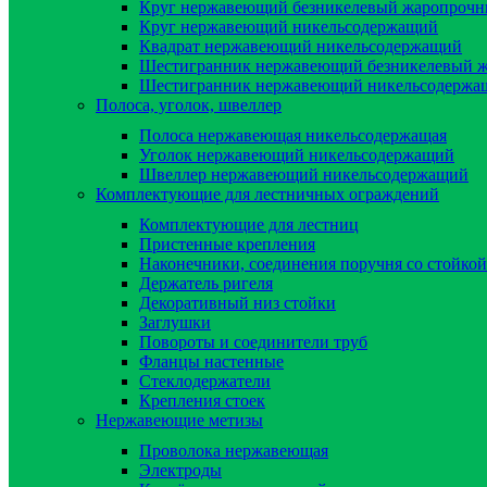
Круг нержавеющий безникелевый жаропроч
Круг нержавеющий никельсодержащий
Квадрат нержавеющий никельсодержащий
Шестигранник нержавеющий безникелевый 
Шестигранник нержавеющий никельсодержа
Полоса, уголок, швеллер
Полоса нержавеющая никельсодержащая
Уголок нержавеющий никельсодержащий
Швеллер нержавеющий никельсодержащий
Комплектующие для лестничных ограждений
Комплектующие для лестниц
Пристенные крепления
Наконечники, соединения поручня со стойкой
Держатель ригеля
Декоративный низ стойки
Заглушки
Повороты и соединители труб
Фланцы настенные
Стеклодержатели
Крепления стоек
Нержавеющие метизы
Проволока нержавеющая
Электроды