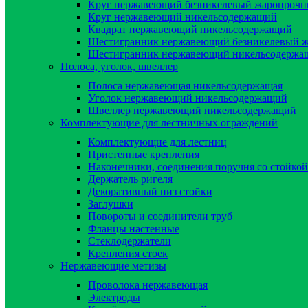
Круг нержавеющий безникелевый жаропроч
Круг нержавеющий никельсодержащий
Квадрат нержавеющий никельсодержащий
Шестигранник нержавеющий безникелевый 
Шестигранник нержавеющий никельсодержа
Полоса, уголок, швеллер
Полоса нержавеющая никельсодержащая
Уголок нержавеющий никельсодержащий
Швеллер нержавеющий никельсодержащий
Комплектующие для лестничных ограждений
Комплектующие для лестниц
Пристенные крепления
Наконечники, соединения поручня со стойкой
Держатель ригеля
Декоративный низ стойки
Заглушки
Повороты и соединители труб
Фланцы настенные
Стеклодержатели
Крепления стоек
Нержавеющие метизы
Проволока нержавеющая
Электроды