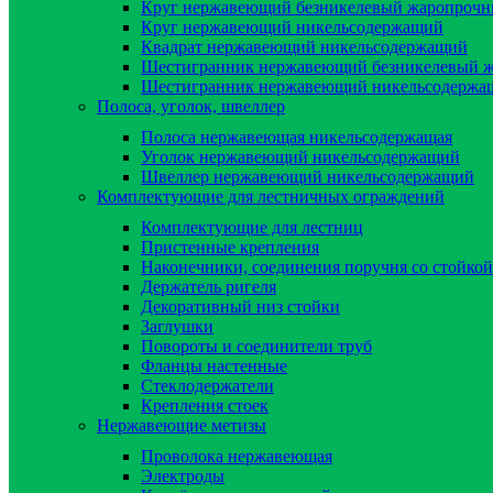
Круг нержавеющий безникелевый жаропроч
Круг нержавеющий никельсодержащий
Квадрат нержавеющий никельсодержащий
Шестигранник нержавеющий безникелевый 
Шестигранник нержавеющий никельсодержа
Полоса, уголок, швеллер
Полоса нержавеющая никельсодержащая
Уголок нержавеющий никельсодержащий
Швеллер нержавеющий никельсодержащий
Комплектующие для лестничных ограждений
Комплектующие для лестниц
Пристенные крепления
Наконечники, соединения поручня со стойкой
Держатель ригеля
Декоративный низ стойки
Заглушки
Повороты и соединители труб
Фланцы настенные
Стеклодержатели
Крепления стоек
Нержавеющие метизы
Проволока нержавеющая
Электроды