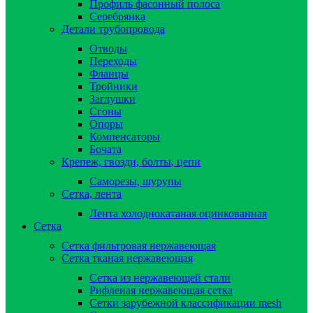
Профиль фасонный полоса
Серебрянка
Детали трубопровода
Отводы
Переходы
Фланцы
Тройники
Заглушки
Сгоны
Опоры
Компенсаторы
Бочата
Крепеж, гвозди, болты, цепи
Саморезы, шурупы
Сетка, лента
Лента холоднокатаная оцинкованная
Сетка
Сетка фильтровая нержавеющая
Сетка тканая нержавеющая
Сетка из нержавеющей стали
Рифленая нержавеющая сетка
Сетки зарубежной классификации mesh