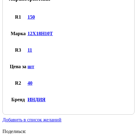
15
ИНДИЯ,
марка
R1
150
12Х18Н10Т
Марка
12Х18Н10Т
R3
11
Цена за
шт
R2
40
Бренд
ИНДИЯ
Добавить в список желаний
Поделиься: