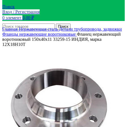
Поиск
Вход / Регистрация
0
элемент
0,00
₽
Поиск
Главная
Нержавеющая сталь
Детали трубопровода, задвижки
Фланцы нержавеющие воротниковые
Фланец нержавеющий
воротниковый 150х40х11 33259-15 ИНДИЯ, марка
12Х18Н10Т