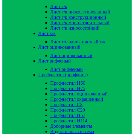
Лист г/к
Лист г/к низколегированный
Лист г/к конструкционный
Лист г/к мостостроительный
Лист г/к износостойкий
Лист х/к
Лист холоднокатанный х/к
Лист оцинкованный
Лист оцинкованный
Лист рифленый
Лист рифленый
Профнастил (профлист)
Профнастил Н60
Профнастил Н75
Профнастил оцинкованный
Профнастил окрашенный
Профнастил С8
Профнастил С20
Профнастил Н57
Профнастил Н114
Доборные элементы
Водосточная система