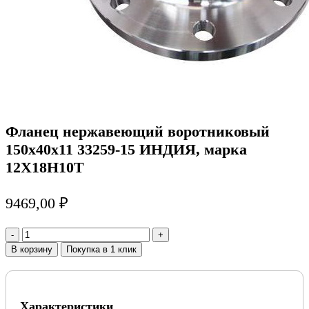
Фланец нержавеющий воротниковый
150х40х11 33259-15 ИНДИЯ, марка
12Х18Н10Т
9469,00
₽
Количество
товара
В корзину
Покупка в 1 клик
Фланец
нержавеющий
воротниковый
150х40х11
Характеристики
33259-