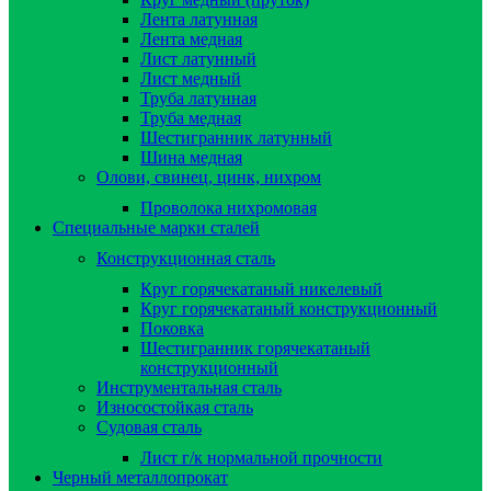
Лента латунная
Лента медная
Лист латунный
Лист медный
Труба латунная
Труба медная
Шестигранник латунный
Шина медная
Олови, свинец, цинк, нихром
Проволока нихромовая
Специальные марки сталей
Конструкционная сталь
Круг горячекатаный никелевый
Круг горячекатаный конструкционный
Поковка
Шестигранник горячекатаный
конструкционный
Инструментальная сталь
Износостойкая сталь
Судовая сталь
Лист г/к нормальной прочности
Черный металлопрокат