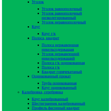
Уголок
Уголок равнополочный
Уголок равнополочный
низколегированный
Уголок неравнополочный
Круг
Круг г/к
Полоса, квадрат
Полоса нержавеющая
никельсодержащая
Уголок нержавеющий
никельсодержащий
Полоса г/к оцинкованная
Полоса г/к
Квадрат горячекатаный
Оцинкованный прокат
Труба оцинкованная
Круг оцинкованный
Калибровка, серебрянка
Круг калиброванный
Шестигранник калиброванный
Профиль фасонный квадрат