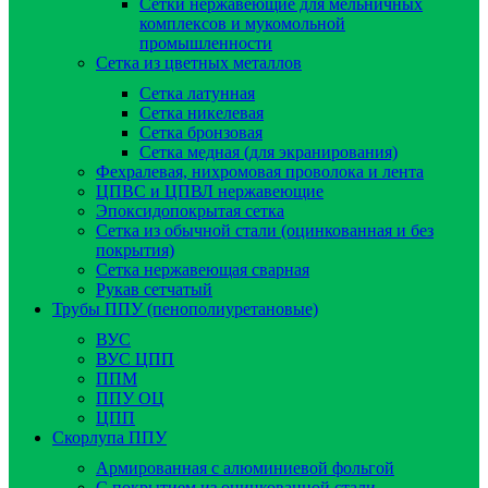
Сетки нержавеющие для мельничных
комплексов и мукомольной
промышленности
Сетка из цветных металлов
Сетка латунная
Сетка никелевая
Сетка бронзовая
Сетка медная (для экранирования)
Фехралевая, нихромовая проволока и лента
ЦПВС и ЦПВЛ нержавеющие
Эпоксидопокрытая сетка
Сетка из обычной стали (оцинкованная и без
покрытия)
Сетка нержавеющая сварная
Рукав сетчатый
Трубы ППУ (пенополиуретановые)
ВУС
ВУС ЦПП
ППМ
ППУ ОЦ
ЦПП
Скорлупа ППУ
Армированная с алюминиевой фольгой
C покрытием из оцинкованной стали